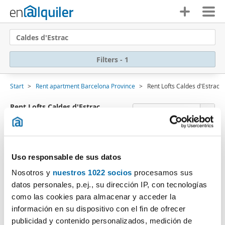
Caldes d'Estrac
Filters - 1
Start
Rent apartment Barcelona Province
Rent Lofts Caldes d'Estrac
Rent Lofts Caldes d'Estrac
Sort by Enalquiler
(0 Properties)
Sorry
, we were unable to find any results that
Uso responsable de sus datos
match your search criteria:
Nosotros y
nuestros 1022 socios
procesamos sus
Delete filters
Property type: Loft
datos personales, p.ej., su dirección IP, con tecnologías
Subscribe to an
e-mail alert
when we have properties
como las cookies para almacenar y acceder la
that fit your search criteria.
información en su dispositivo con el fin de ofrecer
publicidad y contenido personalizados, medición de