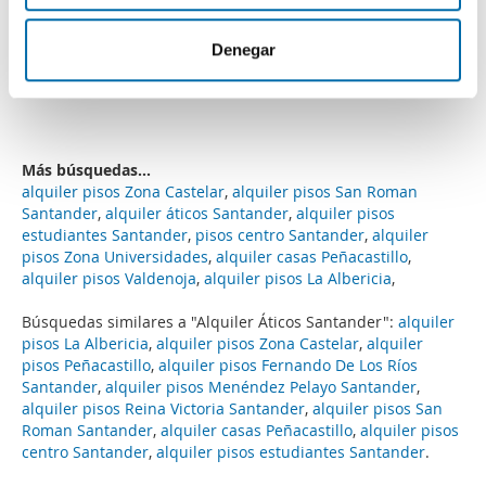
m
nuestros partners de redes sociales, publicidad y análisis
Suances
i
web, quienes pueden combinarla con otra información
Denegar
Contactar
Llamar
e
que les haya proporcionado o que hayan recopilado a
n
partir del uso que haya hecho de sus servicios.
t
o
Más búsquedas...
alquiler pisos Zona Castelar
,
alquiler pisos San Roman
Santander
,
alquiler áticos Santander
,
alquiler pisos
estudiantes Santander
,
pisos centro Santander
,
alquiler
pisos Zona Universidades
,
alquiler casas Peñacastillo
,
alquiler pisos Valdenoja
,
alquiler pisos La Albericia
,
Búsquedas similares a "Alquiler Áticos Santander":
alquiler
pisos La Albericia
,
alquiler pisos Zona Castelar
,
alquiler
pisos Peñacastillo
,
alquiler pisos Fernando De Los Ríos
Santander
,
alquiler pisos Menéndez Pelayo Santander
,
alquiler pisos Reina Victoria Santander
,
alquiler pisos San
Roman Santander
,
alquiler casas Peñacastillo
,
alquiler pisos
centro Santander
,
alquiler pisos estudiantes Santander
.