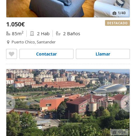
1
/40
1.050€
DESTACADO
2
85m
2 Hab
2 Baños
Puerto Chico, Santander
Contactar
Llamar
1
/24