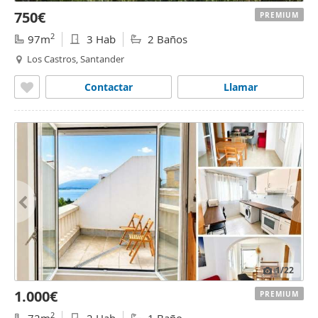
750€
PREMIUM
2
97m
3 Hab
2 Baños
Los Castros, Santander
Contactar
Llamar
1
/22
1.000€
PREMIUM
2