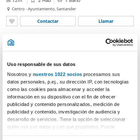
72m
2 Hab
1 Baño
Centro - Ayuntamiento, Santander
Contactar
Llamar
Otras viviendas que te pueden interesar
Uso responsable de sus datos
Nosotros y
nuestros 1022 socios
procesamos sus
datos personales, p.ej., su dirección IP, con tecnologías
como las cookies para almacenar y acceder la
información en su dispositivo con el fin de ofrecer
publicidad y contenido personalizados, medición de
publicidad y contenido, investigación de audiencia y
desarrollo de servicios. Tiene la opción de seleccionar
quién usa sus datos y con qué propósitos. Puede
cambiar o retirar su consentimiento en cualquier
1
/9