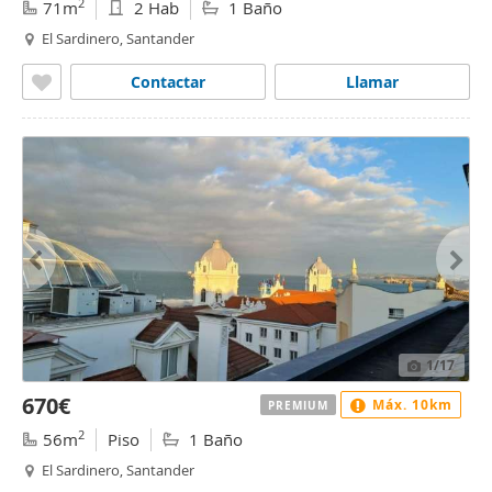
2
71m
2 Hab
1 Baño
El Sardinero, Santander
Contactar
Llamar
1
/17
670€
Máx. 10km
PREMIUM
2
56m
Piso
1 Baño
El Sardinero, Santander