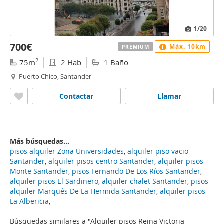
1
/20
700€
Máx. 10km
PREMIUM
2
75m
2 Hab
1 Baño
Puerto Chico, Santander
Contactar
Llamar
Más búsquedas...
pisos alquiler Zona Universidades
,
alquiler piso vacio
Santander
,
alquiler pisos centro Santander
,
alquiler pisos
Monte Santander
,
pisos Fernando De Los Ríos Santander
,
alquiler pisos El Sardinero
,
alquiler chalet Santander
,
pisos
alquiler Marqués De La Hermida Santander
,
alquiler pisos
La Albericia
,
Búsquedas similares a "Alquiler pisos Reina Victoria