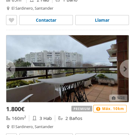
El Sardinero, Santander
Contactar
Llamar
1
/28
1.800€
Máx. 10km
PREMIUM
2
160m
3 Hab
2 Baños
El Sardinero, Santander