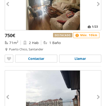
1
/23
750€
Máx. 10km
DESTACADO
2
71m
2 Hab
1 Baño
Puerto Chico, Santander
Contactar
Llamar