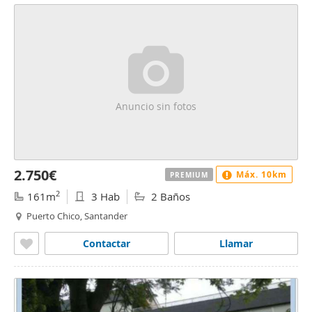
Anuncio sin fotos
2.750€
Máx. 10km
PREMIUM
2
161m
3 Hab
2 Baños
Puerto Chico, Santander
Contactar
Llamar