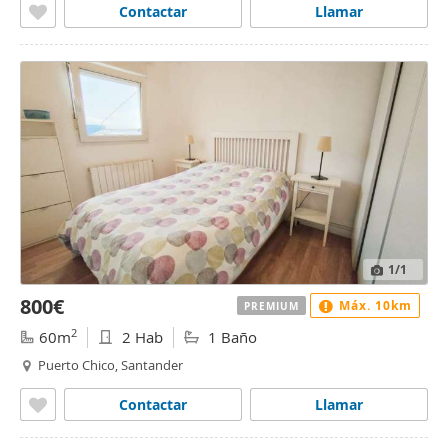
Contactar
Llamar
1
/1
800€
Máx. 10km
PREMIUM
2
60m
2 Hab
1 Baño
Puerto Chico, Santander
Contactar
Llamar