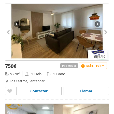
1
/10
750€
Máx. 10km
PREMIUM
2
52m
1 Hab
1 Baño
Los Castros, Santander
Contactar
Llamar