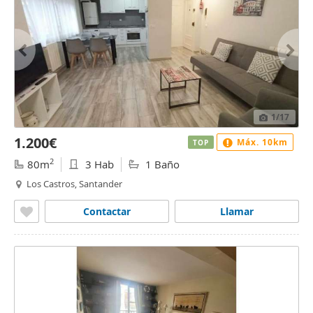
1
/17
1.200€
Máx. 10km
TOP
2
80m
3 Hab
1 Baño
Los Castros, Santander
Contactar
Llamar