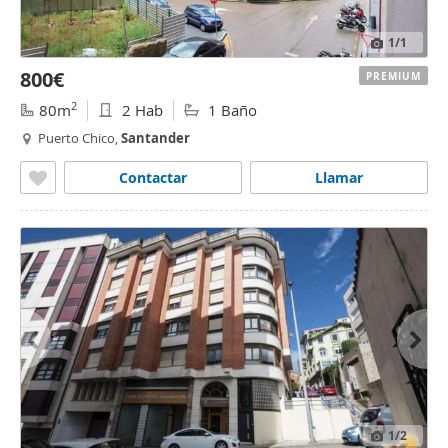
1
/1
800€
PREMIUM
2
80m
2 Hab
1 Baño
Puerto Chico,
Santander
Contactar
Llamar
1
/2