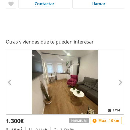
Contactar
Llamar
Otras viviendas que te pueden interesar
1
/14
1.300€
Máx. 10km
PREMIUM
2
65m
2 Hab
1 Baño