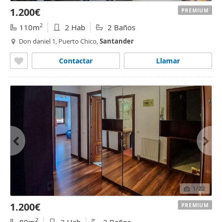
1.200€
PREMIUM
2
110m
2 Hab
2 Baños
Don daniel 1, Puerto Chico,
Santander
Contactar
Llamar
1
/22
1.200€
PREMIUM
2