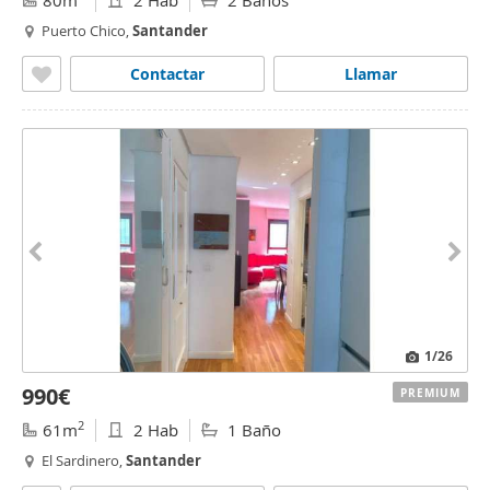
80m
2 Hab
2 Baños
Puerto Chico,
Santander
Contactar
Llamar
1
/26
990€
PREMIUM
2
61m
2 Hab
1 Baño
El Sardinero,
Santander