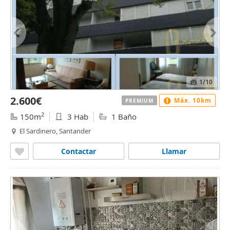
1
/10
2.600€
Máx. 10km
PREMIUM
2
150m
3 Hab
1 Baño
El Sardinero, Santander
Contactar
Llamar