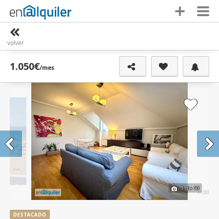
volver
1.050€
/mes
1
de 40
DESTACADO