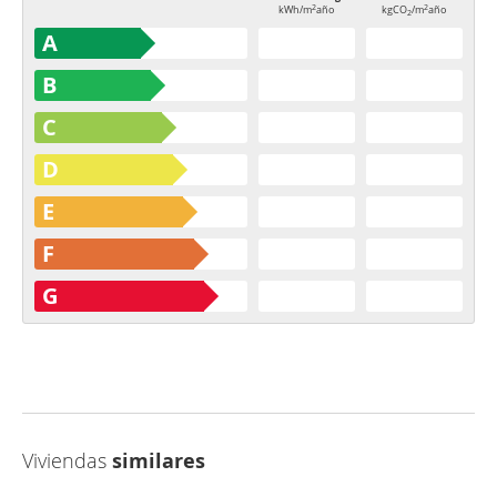
2
2
kWh/m
año
kgCO
/m
año
2
A
B
C
D
E
F
G
Viviendas
similares