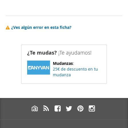
¿Ves algún error en esta ficha?
¿Te mudas?
¡Te ayudamos!
Mudanzas
:
25€ de descuento en tu
mudanza