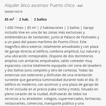
Alquiler ático ascensor Puerto chico
Ref:
00099/10519
2
85 m
2 hab.
2 baños
1.050 ?/mes | 85 m² | 2 habitaciones | 2 baños | Garaje
incluido Vive en una de las zonas más exclusivas y
emblemáticas de Santander, junto al Palacio de Festivales y
a un paso del paseo marítimo de Puerto Chico. Este
magnífico ático exterior, totalmente amueblado y con plaza
de garaje directa al edificio, combina amplitud, luz natural y
una ubicación inmejorable. Dispone de dos dormitorios
amplios con armarios empotrados, salón comedor muy
espacioso, cocina totalmente equipada con zona de lavadero
y dos baños (uno completo y otro de cortesía). Todas las
estancias son exteriores y disfrutan de una orientación
suroeste que garantiza luminosidad durante todo el día. El
edificio es moderno, con ascensor y una plaza de garaje de
18 m² incluida en el precio (cabe coche y moto). Situado en
pleno corazón de la ciudad, disfrutarás de todos los
servicios a tu alrededor: colegios, supermercados, farmacias,
restaurantes, comercios, transporte público y una