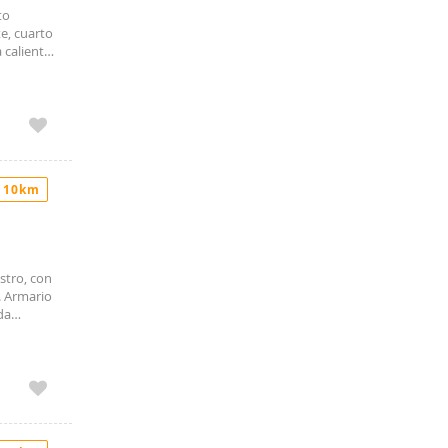
to
e, cuarto
 caliente
bodega en
es del
 10km
stro, con
. Armario
da