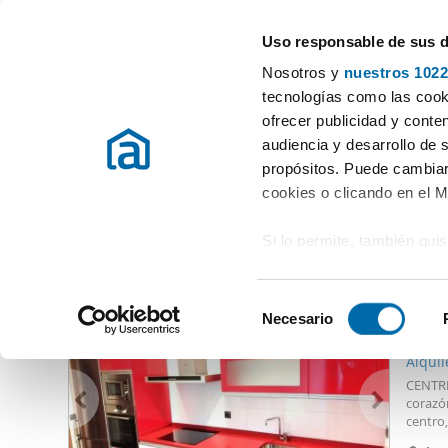
Uso responsable de sus 
Especialistas en pisos en alquiler
Nosotros y
nuestros 1022
Vigo
tecnologías como las cooki
ofrecer publicidad y conte
Inicio
Alquiler pisos Pontevedra
Alquiler pisos Urzáiz peatonal c
audiencia y desarrollo de 
propósitos. Puede cambiar
Alquiler pisos Urzáiz peatonal calvario Vigo
(0 viviendas)
cookies o clicando en el 
Si lo permite, también qui
Otras viviendas que te pueden interesar
Recopilar información
950
metros
S
Identificar su disposi
Necesario
e
76
digitales)
l
Alquil
Obtenga más información 
e
CENTRI
preferencias en la
sección
c
corazó
en la Declaración de cooki
centro
c
AMPLIO