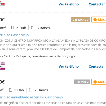
 automático, puerta blindada y teléfono. Es un piso exterior, ideal para qui
Ver teléfono
Contactar
 un espacio funcional y luminoso. No se permiten mascotas.
0€
Máx.
DESTACADO
2
0m
5 Hab
3 Baños
er piso Casco viejo
ÓN! ZONA CENTRO, MUY PRÓXIMO A LA ALAMEDA Y A LA PLAZA DE COMPO
ble en alquiler amplio piso recien reformado con la mejores calidades del 
 en la zona centro, próximo a la Plaza de Compostela, con todos los servicio
rísticas que tiene la zona centro de una ciudad como Vigo. Se alquila sin m
l - Centro - Pz España, Zona Areal-García Barbón, Vigo
os empotrados y electrodomésticos. Exterior, muy alegre y con mucha luz na
a calle principal. Se distribuye en recibidor, espacioso salón comedor con ac
, cuatro dormitorios y un quinto de servicio, dos baños completos, un aseo 
Ver teléfono
Contactar
en equipada e independiente con patio lavadora. Plaza de garaje con acceso
a vivienda. Trastero. Se piden garantías como aval bancario o un seguro de
ción contra impago de alquileres. Pida información o visitelo sin compromis
0€
Máx.
PREMIUM
liaria Gabbana
2
m
2 Hab
2 Baños
er piso amueblado ascensor Casco viejo
uila magnífico piso exterior de 83 m2 situado en una de las zonas más dema