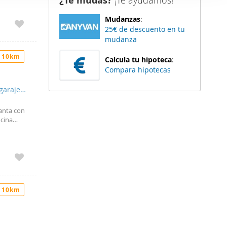
¿Te mudas?
¡Te ayudamos!
er funciones
piso
Mudanzas
:
 haga del
25€ de descuento en tu
e Dos
den
mudanza
 plato de
r del uso
isfrutar
 10km
 incluye
Calcula tu hipoteca
:
ficio está
Compara hipotecas
ráctico
ras
garaje
tunidad!
anta con
ocina
).
terior a
). Los
 Extras:
RO DE
 10km