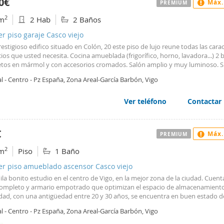
0€
Máx.
PREMIUM
2
m
2 Hab
2 Baños
er piso garaje Casco viejo
restigioso edifico situado en Colón, 20 este piso de lujo reune todas las carac
cios que usted necesita. Cocina amueblada (frigorífico, horno, lavadora...) 2
tos en mármol y con accesorios cromados. Salón amplio y muy luminoso. S
 de roble americano. Acristalamiento " CLIMALIT ". Plaza de garaje en edific
l - Centro - Pz España, Zona Areal-García Barbón, Vigo
ales). Aislamiento acústico y térmico, caldera individual y agua caliente. To
ado. Gastos de comunidad incluidos. No se admiten mascotas. No busque 
ntrado lo que necesita. Le esperamos en Colón, 20 - Vigo.
Ver teléfono
Contactar
€
Máx.
PREMIUM
2
m
Piso
1 Baño
er piso amueblado ascensor Casco viejo
ila bonito estudio en el centro de Vigo, en la mejor zona de la ciudad. Cuen
ompleto y armario empotrado que optimizan el espacio de almacenamiento
dad, con una antigüedad entre 20 y 30 años, se encuentra en buen estado d
ación y dispone de calefacción de gas natural, suelos de parquet y carpinte
l - Centro - Pz España, Zona Areal-García Barbón, Vigo
r de aluminio, que garantizan un ambiente cálido y confortable. La cocina e
a y amueblada, facilitando su uso inmediato. El edificio cuenta con ascenso