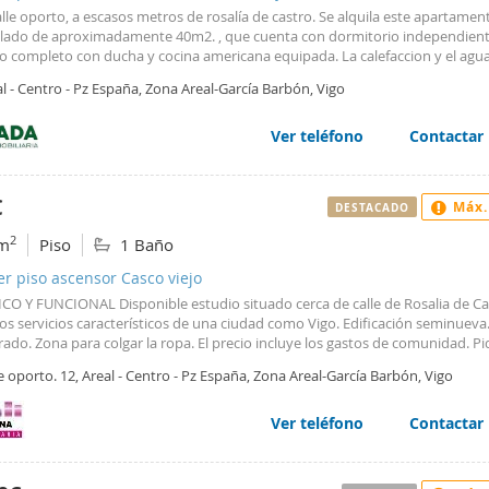
alle oporto, a escasos metros de rosalía de castro. Se alquila este apartamen
ado de aproximadamente 40m2. , que cuenta con dormitorio independient
o completo con ducha y cocina americana equipada. La calefaccion y el agua
éctricas. Cuenta con dos armarios empotrados. A mayores dispone de una 
l - Centro - Pz España, Zona Areal-García Barbón, Vigo
ano. No se admiten mascotas. Se require como garantía cumplir las condicion
de alquiler.
Ver teléfono
Contactar
€
Máx.
DESTACADO
2
m
Piso
1 Baño
er piso ascensor Casco viejo
CO Y FUNCIONAL Disponible estudio situado cerca de calle de Rosalia de Ca
os servicios característicos de una ciudad como Vigo. Edificación seminueva
do. Zona para colgar la ropa. El precio incluye los gastos de comunidad. Pi
ación sin compromiso Inmobiliaria Gabbana.
e oporto. 12, Areal - Centro - Pz España, Zona Areal-García Barbón, Vigo
Ver teléfono
Contactar