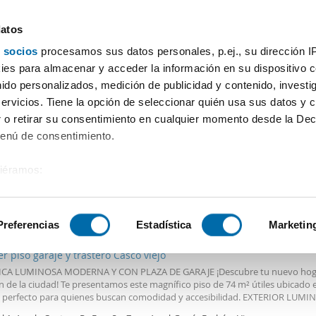
datos
 socios
procesamos sus datos personales, p.ej., su dirección I
Precio
Superficie
Habitaciones
Más filtros - 2
es para almacenar y acceder la información en su dispositivo co
nido personalizados, medición de publicidad y contenido, investi
alvario Vigo
servicios. Tiene la opción de seleccionar quién usa sus datos y 
 o retirar su consentimiento en cualquier momento desde la Dec
Ordenación Enalqu
Menú de consentimiento.
siéramos:
 sobre su ubicación geográfica que puede tener una precisión de
€
Máx.
DESTACADO
tivo analizándolo activamente para buscar características específ
Preferencias
Estadística
Marketin
2
m
2 Hab
2 Baños
er piso garaje y trastero Casco viejo
sobre cómo se procesan sus datos personales y establezca su
CA LUMINOSA MODERNA Y CON PLAZA DE GARAJE ¡Descubre tu nuevo hoga
 de datos
. Puede cambiar o retirar su consentimiento en cualq
n de la ciudad! Te presentamos este magnífico piso de 74 m² útiles ubicado 
es.
, perfecto para quienes buscan comodidad y accesibilidad. EXTERIOR LUM
 Y FUNCIONAL CON ACABADOS DE CALIDAD. Situada en la planta 4 con asc