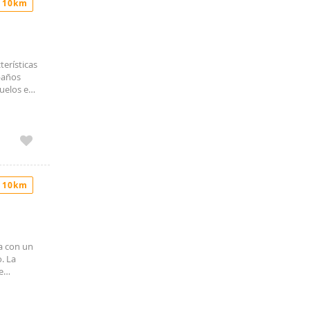
 10km
terísticas
 baños
uelos en
io (100€
talmente
más, ya
 10km
ta con un
. La
e
ría
stá
r,