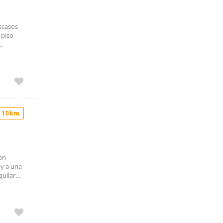
escasos
 piso
de nueva
 10km
ón
y a una
quilar
dual,
 quienes