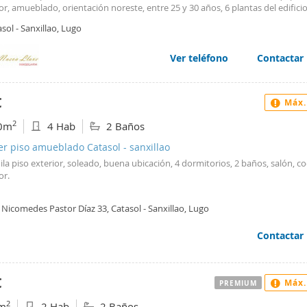
r, amueblado, orientación noreste, entre 25 y 30 años, 6 plantas del edificio
ción individual, energía calefacción gas natural, agua caliente individual, ene
sol - Sanxillao, Lugo
ural, alta suministros realizada, suelo de gres. REF:K2907...Atención solo
ntes...Curso 2025-2026. Se alquila amplio piso en Zona estación de autobus
prox que se distribuyen en Hall de entrada principal , sala, cuatro dormito
Ver teléfono
Contactar
de estudio , cocina equipada , dos cuartos de baño completos , amplia galer
 tendal , terraza de 12 m2, calefacción y agua caliente de gas natural. Se est
ando. Se encuentra a 5 minutos andando de magisterio , enfermería , polit
€
Máx.
recio 900.€ comunidad incluida . Se solicitan garantías.
2
0m
4 Hab
2 Baños
er piso amueblado Catasol - sanxillao
ila piso exterior, soleado, buena ubicación, 4 dormitorios, 2 baños, salón, c
or.
Nicomedes Pastor Díaz 33, Catasol - Sanxillao, Lugo
Contactar
€
Máx.
PREMIUM
2
m
2 Hab
2 Baños