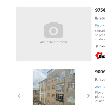
975
90
Piso R
Ubicado
se pre
su día
Anuncio sin fotos
ha sid
Cata
listo 
la máxi
baño c
estanci
una óp
el tele
900
de un 
eficie
12
adapta
indepen
Alquil
posibi
Piso en
planta 
25 años