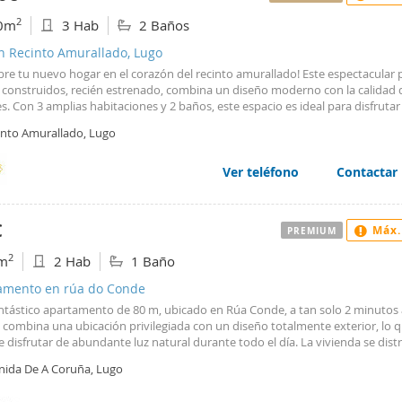
2
0m
3 Hab
2 Baños
n Recinto Amurallado, Lugo
re tu nuevo hogar en el corazón del recinto amurallado! Este espectacular 
 construidos, recién estrenado, combina un diseño moderno con la calidad
. Con 3 amplias habitaciones y 2 baños, este espacio es ideal para disfrutar 
ad y el estilo. La cocina con isla es perfecta para los amantes de la gastro
into Amurallado, Lugo
da con electrodomésticos de última generación y armarios empotrados qu
an el espacio. Imagina relajarte en la terraza, disfrutando de las vistas y la
ilidad del entorno. Además, el edificio cuenta con ascensor y un pequeño tr
Ver teléfono
Contactar
ayor comodidad. Este piso es apto para personas con movilidad reducida, l
te en una opción accesible para todos. Con calefacción por bomba de frío/ca
ionado, estarás siempre a gusto en cualquier época del año. No dejes pasar
€
Máx.
PREMIUM
idad de vivir en un lugar donde cada detalle ha sido pensado para tu biene
arlo y enamórate de tu futuro hogar!
2
m
2 Hab
1 Baño
amento en rúa do Conde
antástico apartamento de 80 m, ubicado en Rúa Conde, a tan solo 2 minutos a
 combina una ubicación privilegiada con un diseño totalmente exterior, lo 
 disfrutar de abundante luz natural durante todo el día. La vivienda se dist
plios dormitorios exteriores, ideales para un descanso cómodo y tranquilo,
nida De A Coruña, Lugo
completos: uno equipado con ducha y otro con bañera. Además, cuenta co
so salón y una cocina totalmente equipada. El piso se encuentra completa