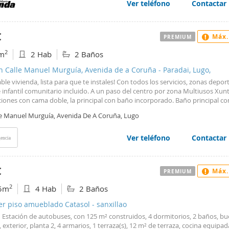
ado, por lo que no tendrás que preocuparte por nada: solo tendrás que tra
Ver teléfono
Contactar
s y empezar a disfrutar de tu nuevo hogar. #ref:RONDA_2105
€
Máx.
PREMIUM
2
m
2 Hab
2 Baños
n Calle Manuel Murguía, Avenida de a Coruña - Paradai, Lugo,
le vivienda, lista para que te instales! Con todos los servicios, zonas deport
infantil comunitario incluido. A un paso del centro por zona Multiusos Xun
ciones con cama doble, la principal con baño incorporado. Baño principal c
aras. Cocina amueblada y con electrodomésticos, todo en perfecto estado
le Manuel Murguía, Avenida De A Coruña, Lugo
ero exterior con lavadora. Salón comedor muy luminoso y muy acogedor,
ente amueblado. Se requieren informes personales para seguro de impagos
n mascotas Comunidad incluida Ascensor Calefacción individual.
Ver teléfono
Contactar
encia
€
Máx.
PREMIUM
2
5m
4 Hab
2 Baños
er piso amueblado Catasol - sanxillao
n Estación de autobuses, con 125 m² construidos, 4 dormitorios, 2 baños, b
 exterior, planta 2, 4 armarios, 1 terraza(s), 12 m² de terraza, cocina equipad