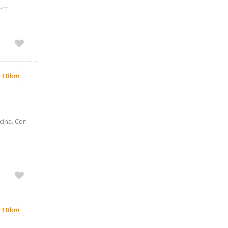
,
rgía agua
es de
rios con
ía con
a
écnico
 10km
ocina. Con
 10km