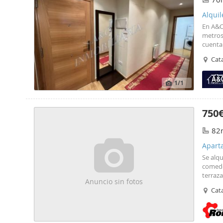
Alquil
En A&C 
metros 
cuenta
amuebla
Cata
constru
1
/1
750
82
Apart
Se alq
comedo
terraza
Anuncio sin fotos
una seg
Cata
ascens
buscan