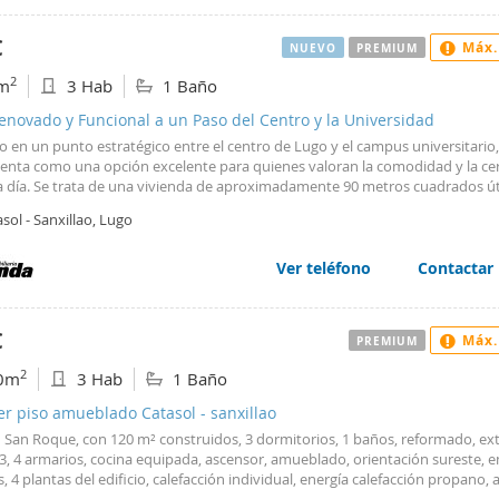
€
Máx.
NUEVO
PREMIUM
2
m
3 Hab
1 Baño
enovado y Funcional a un Paso del Centro y la Universidad
 en un punto estratégico entre el centro de Lugo y el campus universitario,
senta como una opción excelente para quienes valoran la comodidad y la ce
 a día. Se trata de una vivienda de aproximadamente 90 metros cuadrados út
o reformada íntegramente este mismo año, ofreciendo un espacio de aspecto
sol - Sanxillao, Lugo
para ser habitado desde el primer momento. Su distribución está pensada pa
ma practicidad a la rutina diaria. Cuenta con tres habitaciones de buen ta
ompleto con acabados recientes. Uno de sus puntos fuertes es la disposició
Ver teléfono
Contactar
as, ya que al contar con múltiples ventanas orientadas hacia el exterior, se 
tima ventilación en toda la vivienda y un ambiente muy agradable para el e
trabajo. Para garantizar el confort durante los meses más fríos, la propiedad
€
Máx.
PREMIUM
sistema de calefacción mediante gas ciudad individual. Esto permite una ges
nte y a medida de los consumos, convirtiéndolo en un espacio idóneo y muy 
2
0m
3 Hab
1 Baño
do a las necesidades de estudiantes o jóvenes profesionales que buscan
dencia. Llámanos para organizar tu visita y conocer en detalle todas las
er piso amueblado Catasol - sanxillao
lidades de este inmueble. #ref:RONDA_2431
 San Roque, con 120 m² construidos, 3 dormitorios, 1 baños, reformado, ext
3, 4 armarios, cocina equipada, ascensor, amueblado, orientación sureste, e
, 4 plantas del edificio, calefacción individual, energía calefacción propano,