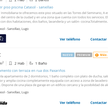
er piso piscina Catasol - sanxillao
Inmobiliaria te ofrecemos este piso situado en las Torres del Seminario, A 
del centro de la ciudad y en una zona que cuenta con todos los servicios. El
 con dos habitaciones, dos baños, lavandería y un salón- cocina.Totalmente
do y preparado para entrar a vivir, con plaza de garaje y trastero.Edificio 
sol - Sanxillao, Lugo
cción. #ref:P5147 - P5147 - A&C Inmobiliaria
Ver teléfono
Contactar
€
Máx.
NUEVO
PREMIUM
2
m
2 Hab
1 Baño
amento con terraza en rua dos Paxariños
uila apartamento de 2 dormitorios, 1 baño completo con plato de ducha, sal
r y amplia cocina completamente equipada con acceso a zona de lavadero 
. Dispone de una plaza de garaje en un edificio cercano y la posibilidad de al
unda plaza de garaje y un trastero. Cuenta con caldera de gas ciudad indivi
sol - Sanxillao, Lugo
or.. Ubicado a un paso del recinto amurallado, es una excelente opción para
 comodidad y proximidad a servicios esenciales. #ref:RONDA_19
Ver teléfono
Contactar