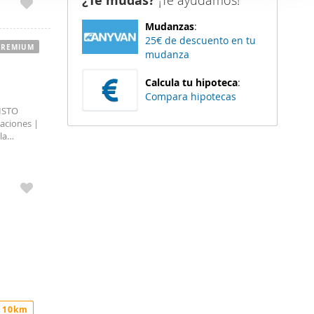
¿Te mudas?
¡Te ayudamos!
er funciones
Mudanzas
:
 haga del
25€ de descuento en tu
den
PREMIUM
mudanza
r del uso
Calcula tu hipoteca
:
Compara hipotecas
ISTO
taciones |
la
 10km