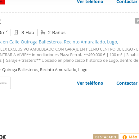
Ver teléfono
Contactar
web se usan para personalizar el contenido y los anuncios, ofrec
ar el tráfico. Además, compartimos información sobre el uso que
tners de redes sociales, publicidad y análisis web, quienes pue
€
ación que les haya proporcionado o que hayan recopilado a parti
2
0m
3 Hab
2 Baños
vicios.
 en Calle Quiroga Ballesteros, Recinto Amurallado, Lugo,
ÚPLEX EXCLUSIVO AMUEBLADO CON GARAJE EN PLENO CENTRO DE LUGO - L
TRAR A VIVIR** inmediaciones Plaza Ferrol.  **490.000 € | 100 m² | 3 habi
 | Garaje + trastero** Ubicado en pleno casco histórico de Lugo, dentro de 
la
Romana de Lugo, se presenta este **exclusivo dúplex completamente
e Quiroga Ballesteros, Recinto Amurallado, Lugo
do**, listo para entrar a vivir. ? **Lo que hace única
Ver teléfono
Contactar
encia
0€
Máx.
DESTACADO