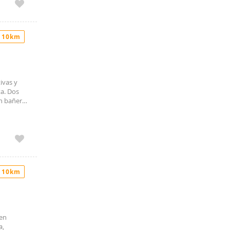
er tus
 10km
ivas y
ta. Dos
on bañera
.
. No se
 10km
uen
a,