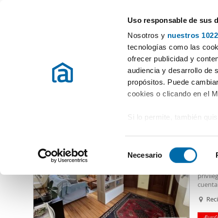
Uso responsable de sus 
Especialistas en pisos en alquiler
Nosotros y
nuestros 1022
Lugo
tecnologías como las cooki
ofrecer publicidad y conte
Inicio
Alquiler pisos Lugo provincia
Alquiler pisos Lugo
Alqui
audiencia y desarrollo de 
propósitos. Puede cambiar
Alquiler pisos Ronda De La Muralla Lugo
(2 viviendas)
cookies o clicando en el 
Si lo permite, también qui
750
Recopilar información
75
metros
S
Identificar su disposi
Necesario
Alquil
e
digitales)
Se alq
l
privile
Obtenga más información 
e
cuenta
preferencias en la
sección
televi
c
Rec
opción
en la Declaración de cooki
c