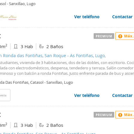
e individual, energía agua propano, alta suministros realizada, suelo de tari
sol - Sanxillao, Lugo
08...Atención solo estudiantes...Curso 2025-2026. Se alquila amplio piso en
en Calle Rio Chamoso de 120m2 aprox que se distribuyen en Hall de entrad
al , tres dormitorios , cocina equipada , cuarto de baño completo , amplia ga
Ver teléfono
Contactar
 tendal , calefacción y agua caliente con gas propano. Se encuentra a 5 min
 de magisterio , enfermería , politécnico etc...Precio 900.€ comunidad inclu
an garantías.
€
Máx.
PREMIUM
2
0m
3 Hab
2 Baños
n Ronda das Fontiñas, San Roque - As Fontiñas, Lugo,
studiantes, vivienda de 3 habitaciones, dos de las dobles, con escritorio. Coc
ada con electrodomésticos, despensa, tendedero y terraza. Salón comedor 
minoso y con balcón a ronda Fontiñas. Justo enfrente parada de bus y asce
l centro de la ciudad. Esta zona es la más completa en servicios de la ciudad
a Das Fontiñas, Catasol - Sanxillao, Lugo
n largo paseo y acceso al cinturón verde de la ciudad y al mismo tiempo cua
o que necesites: banco, súper, frutería, farmacia, centro médico ….
Ver teléfono
Contactar
encia
€
Máx.
PREMIUM
2
0m
3 Hab
2 Baños