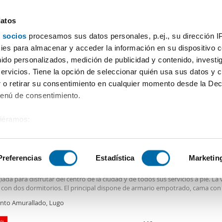
datos
 socios
procesamos sus datos personales, p.ej., su dirección I
Precio
Superficie
Habitaciones
Más filtros - 2
es para almacenar y acceder la información en su dispositivo co
nido personalizados, medición de publicidad y contenido, investi
ler pisos Ronda De La Muralla Lugo
servicios. Tiene la opción de seleccionar quién usa sus datos y 
 o retirar su consentimiento en cualquier momento desde la Dec
Ordenación Enalqu
Menú de consentimiento.
siéramos:
€
 sobre su ubicación geográfica que puede tener una precisión de
2
m
2 Hab
1 Baño
tivo analizándolo activamente para buscar características específ
Preferencias
Estadística
Marketin
er piso garaje Recinto amurallado
uila vivienda amueblada situada dentro de la
Muralla
de Lugo, en una ubica
giada para disfrutar del centro de la ciudad y de todos sus servicios a pie. La
sobre cómo se procesan sus datos personales y establezca su
 con dos dormitorios. El principal dispone de armario empotrado, cama con
 de datos
. Puede cambiar o retirar su consentimiento en cualq
sión, mientras que el segundo está equipado con dos camas individuales, si
into Amurallado, Lugo
 muy práctica como dormitorio
es.