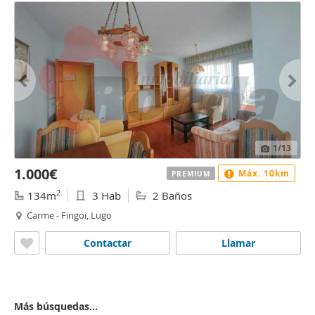
1
/13
1.000€
Máx. 10km
PREMIUM
2
134m
3 Hab
2 Baños
Carme - Fingoi, Lugo
Contactar
Llamar
Más búsquedas...