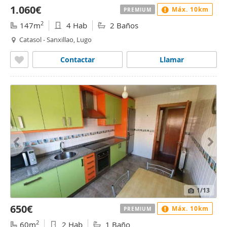
1.060€
Máx. 10km
PREMIUM
2
147m
4 Hab
2 Baños
Catasol - Sanxillao, Lugo
Contactar
Llamar
1
/13
650€
Máx. 10km
PREMIUM
2
60m
2 Hab
1 Baño