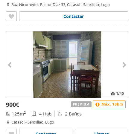
Rúa Nicomedes Pastor Díaz 33, Catasol - Sanxillao, Lugo
Contactar
1
/40
900€
Máx. 10km
PREMIUM
2
125m
4 Hab
2 Baños
Catasol - Sanxillao, Lugo
Contactar
Llamar