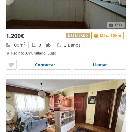
1
/33
1.200€
Máx. 10km
DESTACADO
2
100m
3 Hab
2 Baños
Recinto Amurallado, Lugo
Contactar
Llamar