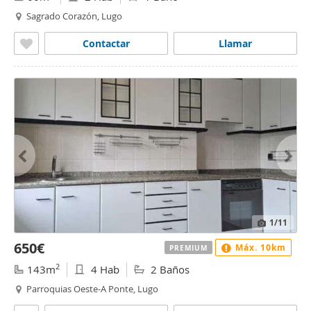
Sagrado Corazón, Lugo
Contactar
Llamar
1
/11
650€
Máx. 10km
PREMIUM
2
143m
4 Hab
2 Baños
Parroquias Oeste-A Ponte, Lugo