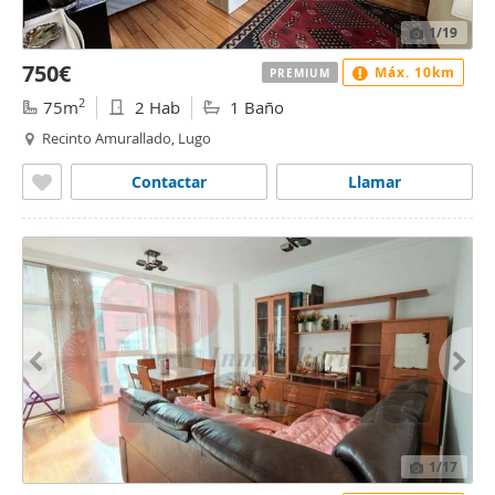
1
/19
750€
Máx. 10km
PREMIUM
2
75m
2 Hab
1 Baño
Recinto Amurallado, Lugo
Contactar
Llamar
1
/17