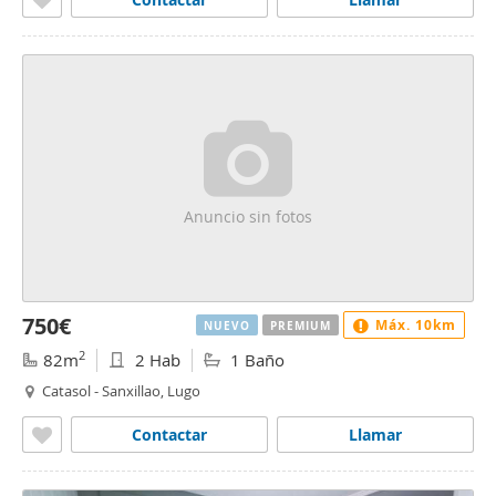
Anuncio sin fotos
750€
Máx. 10km
NUEVO
PREMIUM
2
82m
2 Hab
1 Baño
Catasol - Sanxillao, Lugo
Contactar
Llamar