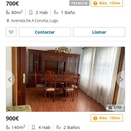
700€
Máx. 10km
PREMIUM
2
80m
2 Hab
1 Baño
Avenida De A Coruña, Lugo
Contactar
Llamar
1
/19
900€
Máx. 10km
2
140m
4 Hab
2 Baños