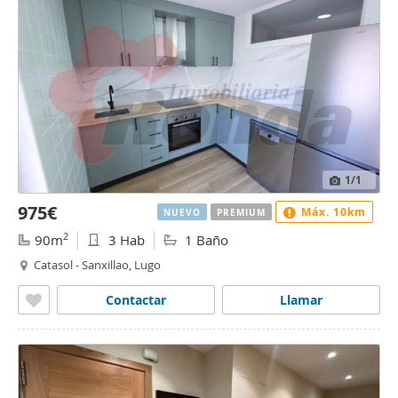
1
/1
975€
Máx. 10km
NUEVO
PREMIUM
2
90m
3 Hab
1 Baño
Catasol - Sanxillao, Lugo
Contactar
Llamar