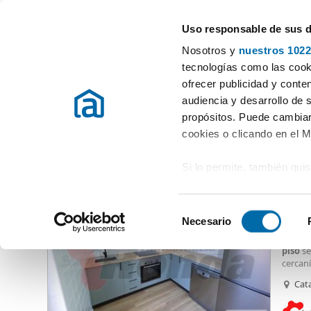
Uso responsable de sus 
Especialistas en pisos en alquiler
Nosotros y
nuestros 1022
Lugo
tecnologías como las cooki
ofrecer publicidad y conte
Inicio
Alquiler pisos Lugo provincia
Alquiler pisos Lugo
Alqui
audiencia y desarrollo de 
propósitos. Puede cambiar
Alquiler pisos centro Lugo
(4 viviendas)
cookies o clicando en el 
Si lo permite, también qui
975
Recopilar información
90
metros
S
Identificar su disposi
Necesario
Piso R
e
digitales)
Ubicad
l
piso
se
Obtenga más información 
e
cercan
preferencias en la
sección
útiles
c
Cata
aspecto
en la Declaración de cooki
c