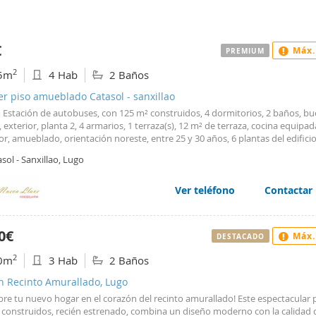
€
Máx.
PREMIUM
2
5m
4 Hab
2 Baños
er piso amueblado Catasol - sanxillao
n Estación de autobuses, con 125 m² construidos, 4 dormitorios, 2 baños, b
 exterior, planta 2, 4 armarios, 1 terraza(s), 12 m² de terraza, cocina equipad
r, amueblado, orientación noreste, entre 25 y 30 años, 6 plantas del edificio
ción individual, energía calefacción gas natural, agua caliente individual, ene
sol - Sanxillao, Lugo
ural, alta suministros realizada, suelo de gres. REF:K2907...Atención solo
ntes...Curso 2025-2026. Se alquila amplio piso en Zona estación de autobus
prox que se distribuyen en Hall de entrada principal , sala, cuatro dormito
Ver teléfono
Contactar
de estudio , cocina equipada , dos cuartos de baño completos , amplia galer
 tendal , terraza de 12 m2, calefacción y agua caliente de gas natural. Se est
ando. Se encuentra a 5 minutos andando de magisterio , enfermería , polit
0€
Máx.
DESTACADO
recio 900.€ comunidad incluida . Se solicitan garantías.
2
0m
3 Hab
2 Baños
n Recinto Amurallado, Lugo
re tu nuevo hogar en el corazón del recinto amurallado! Este espectacular 
 construidos, recién estrenado, combina un diseño moderno con la calidad