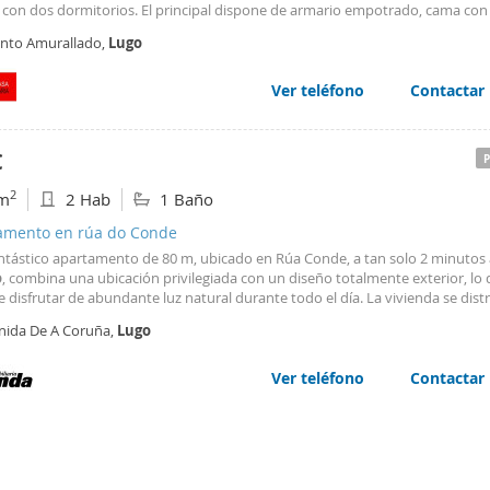
 con dos dormitorios. El principal dispone de armario empotrado, cama con
sión, mientras que el segundo está equipado con dos camas individuales, si
into Amurallado,
Lugo
 muy práctica como dormitorio
Ver teléfono
Contactar
€
2
m
2 Hab
1 Baño
amento en rúa do Conde
antástico apartamento de 80 m, ubicado en Rúa Conde, a tan solo 2 minutos a
o
, combina una ubicación privilegiada con un diseño totalmente exterior, lo
 disfrutar de abundante luz natural durante todo el día. La vivienda se dist
plios dormitorios exteriores, ideales para un descanso cómodo y tranquilo,
nida De A Coruña,
Lugo
completos: uno equipado con ducha
Ver teléfono
Contactar