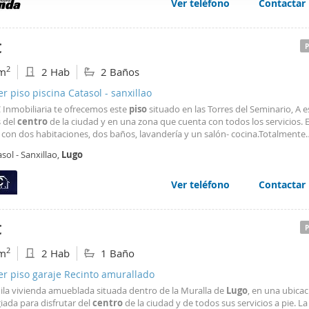
Ver teléfono
Contactar
web se usan para personalizar el contenido y los anuncios, ofrec
ar el tráfico. Además, compartimos información sobre el uso que
tners de redes sociales, publicidad y análisis web, quienes pue
€
ación que les haya proporcionado o que hayan recopilado a parti
2
m
2 Hab
2 Baños
vicios.
er piso piscina Catasol - sanxillao
 Inmobiliaria te ofrecemos este
piso
situado en las Torres del Seminario, A 
 del
centro
de la ciudad y en una zona que cuenta con todos los servicios. 
 con dos habitaciones, dos baños, lavandería y un salón- cocina.Totalmente
do y preparado para entrar a vivir, con plaza de garaje y trastero.Edificio 
sol - Sanxillao,
Lugo
cción. #ref:P5147 - P5147 - A&C Inmobiliaria
Ver teléfono
Contactar
€
2
m
2 Hab
1 Baño
er piso garaje Recinto amurallado
uila vivienda amueblada situada dentro de la Muralla de
Lugo
, en una ubica
giada para disfrutar del
centro
de la ciudad y de todos sus servicios a pie. La