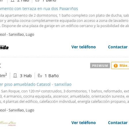
amento con terraza en rua dos Paxariños
uila apartamento de 2 dormitorios, 1 baño completo con plato de ducha, sal
r y amplia cocina completamente equipada con acceso a zona de lavadero 
. Dispone de una plaza de garaje en un edificio cercano y la posibilidad de al
unda plaza de garaje y un trastero. Cuenta con caldera de gas ciudad indivi
sol - Sanxillao, Lugo
or.. Ubicado a un paso del recinto amurallado, es una excelente opción para
 comodidad y proximidad a servicios esenciales. #ref:RONDA_19
Ver teléfono
Contactar
€
Máx.
PREMIUM
2
0m
3 Hab
1 Baño
er piso amueblado Catasol - sanxillao
 San Roque, con 120 m² construidos, 3 dormitorios, 1 baños, reformado, ext
3, 4 armarios, cocina equipada, ascensor, amueblado, orientación sureste, e
, 4 plantas del edificio, calefacción individual, energía calefacción propano,
e individual, energía agua propano, alta suministros realizada, suelo de tari
sol - Sanxillao, Lugo
08...Atención solo estudiantes...Curso 2025-2026. Se alquila amplio piso en
en Calle Rio Chamoso de 120m2 aprox que se distribuyen en Hall de entrad
al , tres dormitorios , cocina equipada , cuarto de baño completo , amplia ga
Ver teléfono
Contactar
 tendal , calefacción y agua caliente con gas propano. Se encuentra a 5 min