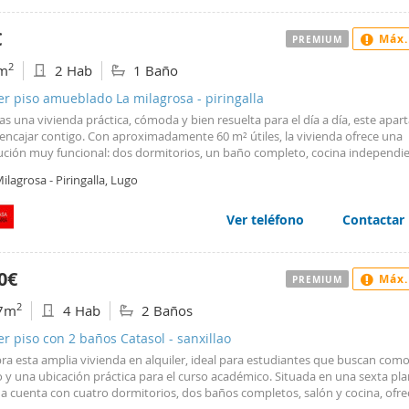
 de magisterio , enfermería , politécnico etc...Precio 900.€ comunidad inclu
an garantías.
€
Máx.
PREMIUM
2
m
2 Hab
1 Baño
er piso amueblado La milagrosa - piringalla
as una vivienda práctica, cómoda y bien resuelta para el día a día, este apa
encajar contigo. Con aproximadamente 60 m² útiles, la vivienda ofrece una
bución muy funcional: dos dormitorios, un baño completo, cocina independie
y una cómoda zona de lavandería. Un espacio pensado para aprovechar bie
ilagrosa - Piringalla, Lugo
a y ganar en comodidad diaria. Como valor añadido, incluye plaza de garaje,
nsor, tres elementos cada vez más demandados y que aportan un plus real 
dad. La comunidad está incluida en el precio. Una vivienda completa, cómod
Ver teléfono
Contactar
onvertirse en tu próximo hogar. Llámanos y ven a verla. En EquipoCasa, nos
mos con seriedad y compromiso a ayudarte a encontrar la propiedad ideal 
a tus necesidades.
0€
Máx.
PREMIUM
2
7m
4 Hab
2 Baños
er piso con 2 baños Catasol - sanxillao
ra esta amplia vivienda en alquiler, ideal para estudiantes que buscan com
 y una ubicación práctica para el curso académico. Situada en una sexta plan
da cuenta con cuatro dormitorios, dos baños completos, salón y cocina, ofr