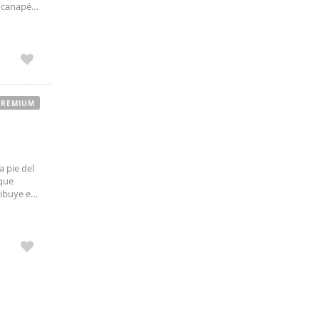
 canapé y
endo una
PREMIUM
 pie del
 que
ribuye en
 y dos