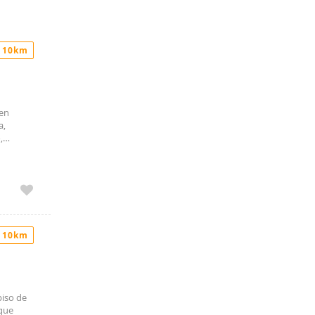
 10km
uen
a,
,
rgía agua
es de
rios con
ía con
a
écnico
 10km
piso de
 que