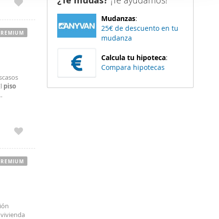
¿Te mudas?
¡Te ayudamos!
er funciones
Mudanzas
:
 haga del
25€ de descuento en tu
den
PREMIUM
mudanza
r del uso
Calcula tu hipoteca
:
Compara hipotecas
escasos
El
piso
de nueva
PREMIUM
ción
 vivienda