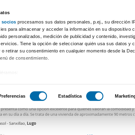
datos
 socios
procesamos sus datos personales, p.ej., su dirección I
Precio
Superficie
Habitaciones
Más filtros - 2
es para almacenar y acceder la información en su dispositivo co
nido personalizados, medición de publicidad y contenido, investi
ler pisos centro Lugo
servicios. Tiene la opción de seleccionar quién usa sus datos y 
 o retirar su consentimiento en cualquier momento desde la Dec
Ordenación Enalqu
Menú de consentimiento.
siéramos:
€
NUEVO
 sobre su ubicación geográfica que puede tener una precisión de
2
m
3 Hab
1 Baño
tivo analizándolo activamente para buscar características específ
Preferencias
Estadística
Marketin
enovado y Funcional a un Paso del Centro y la Universidad
o en un punto estratégico entre el
centro
de
Lugo
y el campus universitario
 presenta como una opción excelente para quienes valoran la comodidad y 
sobre cómo se procesan sus datos personales y establezca su
ía en su día a día. Se trata de una vivienda de aproximadamente 90 metros
 de datos
. Puede cambiar o retirar su consentimiento en cualq
 que ha sido reformada íntegramente este mismo año, ofreciendo un espacio
sol - Sanxillao,
Lugo
 actual y listo para ser habitado desde el primer
es.