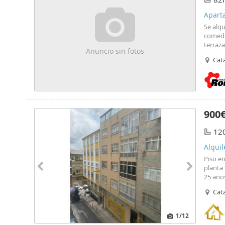
Apart
Se alq
comedo
terraza
Anuncio sin fotos
una seg
Cata
ascens
buscan
900
12
Alquil
Piso en
planta 
25 años
calient
Cata
REF:K29
Roque 
princip
1
/12
zona de