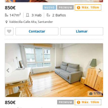
850€
Máx. 10km
NUEVO
PREMIUM
2
147m
3 Hab
2 Baños
Valdecilla-Calle Alta, Santander
Contactar
Llamar
1
/15
850€
Máx. 10km
PREMIUM