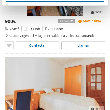
que les haya proporcionado o que hayan recopilado a
n
partir del uso que haya hecho de sus servicios.
t
1
/12
o
900€
Máx. 10km
PREMIUM
2
75m
3 Hab
1 Baño
Grupo Virgen del Milagro 14, Valdecilla-Calle Alta, Santander
Contactar
Llamar
1
/1