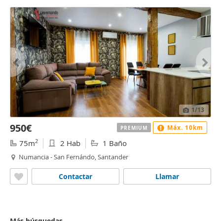
1
/13
950€
Máx. 10km
PREMIUM
2
75m
2 Hab
1 Baño
Numancia - San Fernándo, Santander
Contactar
Llamar
Más búsquedas...