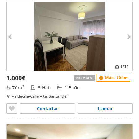
1
/14
1.000€
Máx. 10km
PREMIUM
2
70m
3 Hab
1 Baño
Valdecilla-Calle Alta, Santander
Contactar
Llamar