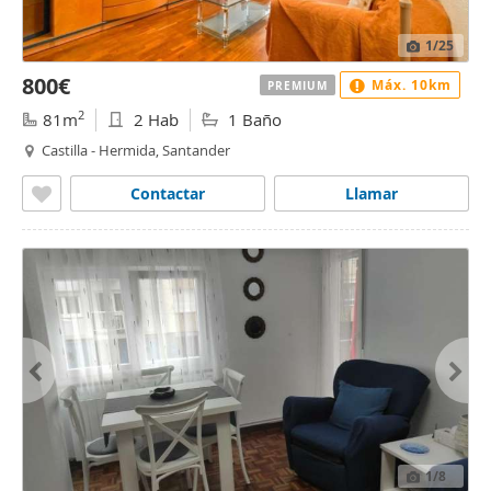
1
/25
800€
Máx. 10km
PREMIUM
2
81m
2 Hab
1 Baño
Castilla - Hermida, Santander
Contactar
Llamar
1
/8