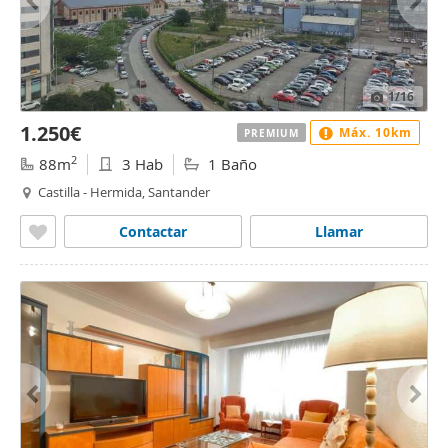
1
/16
1.250€
Máx. 10km
PREMIUM
2
88m
3 Hab
1 Baño
Castilla - Hermida, Santander
Contactar
Llamar