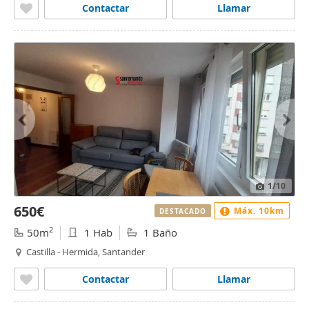
Contactar
Llamar
1
/10
650€
Máx. 10km
DESTACADO
2
50m
1 Hab
1 Baño
Castilla - Hermida, Santander
Contactar
Llamar