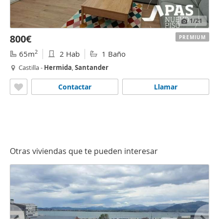
1
/21
800€
PREMIUM
2
65m
2 Hab
1 Baño
Castilla -
Hermida
,
Santander
Contactar
Llamar
Otras viviendas que te pueden interesar