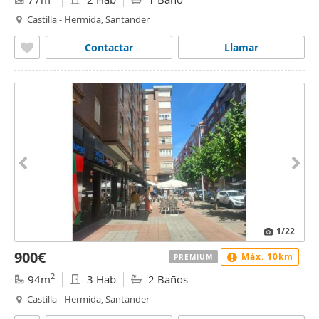
Castilla - Hermida, Santander
Contactar
Llamar
1
/22
900€
Máx. 10km
PREMIUM
2
94m
3 Hab
2 Baños
Castilla - Hermida, Santander