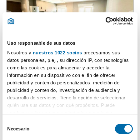
Uso responsable de sus datos
1
/14
Nosotros y
nuestros 1022 socios
procesamos sus
900€
datos personales, p.ej., su dirección IP, con tecnologías
Máx. 10km
PREMIUM
como las cookies para almacenar y acceder la
2
65m
2 Hab
1 Baño
información en su dispositivo con el fin de ofrecer
Valdecilla-Calle Alta, Santander
publicidad y contenido personalizados, medición de
publicidad y contenido, investigación de audiencia y
Contactar
Llamar
desarrollo de servicios. Tiene la opción de seleccionar
quién usa sus datos y con qué propósitos. Puede
cambiar o retirar su consentimiento en cualquier
momento desde la Declaración de cookies o clicando en
S
el Menú de consentimiento.
Necesario
e
l