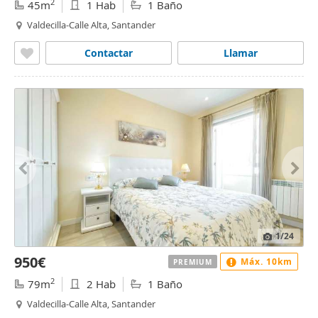
2
45m
1 Hab
1 Baño
Valdecilla-Calle Alta, Santander
Contactar
Llamar
1
/24
950€
Máx. 10km
PREMIUM
2
79m
2 Hab
1 Baño
Valdecilla-Calle Alta, Santander