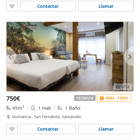
Contactar
Llamar
1
/12
750€
Máx. 10km
PREMIUM
2
45m
1 Hab
1 Baño
Numancia - San Fernándo, Santander
Contactar
Llamar