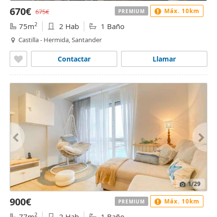
670€
Máx. 10km
675€
PREMIUM
2
75m
2 Hab
1 Baño
Castilla - Hermida, Santander
Contactar
Llamar
1
/29
900€
Máx. 10km
PREMIUM
2
77m
2 Hab
1 Baño