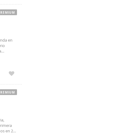
PREMIUM
enda en
rio
a
PREMIUM
ia,
primera
dos en 2