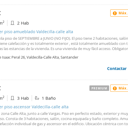
rientada al este. El baño esta equipado con plato de ducha y mampara. Disp
ción eléctrica , las ventanas son de PVC climalit oscilobatientes, y es bastant
€
Máx.
s materiales empleados en las paredes en la reforma.Dispone de dos orientac
oeste) y es muy soleado todo exterior. Se encuentra ubicado en el centro d
2
m
2 Hab
er , Fácil aparcamiento en la zona a 100 metros del parking de la vidriera.N
sta oportunidad y solicite una visita sin compromiso.
er piso amueblado Valdecilla-calle alta
ila piso de SEPTIEMBRE a JUNIO (NO FIJO). El piso tiene 2 habitaciones, salón
iene calefacción y es totalmente exterior , está totalmente amueblado con t
s las estancias de la vivienda. Es una vivienda de muy fácil acceso. Obligato
iler y un mes de fianza.
e Isaac Peral 26, Valdecilla-Calle Alta, Santander
Contactar
€
Máx.
PREMIUM
2
m
3 Hab
1 Baño
er piso ascensor Valdecilla-calle alta
 zona Calle Alta, junto a calle Vargas. Piso en perfecto estado, exterior y mu
so. Consta de 3 habitaciones, salón, cocina equipada y baño completo. Am
efacción individual de gas y ascensor en el edificio. Ubicación céntrica con t