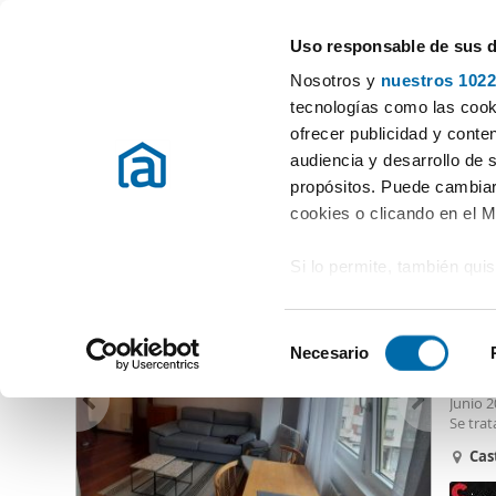
Uso responsable de sus 
Especialistas en pisos en alquiler
Nosotros y
nuestros 1022
Santander
Elegir distrito
tecnologías como las cooki
ofrecer publicidad y conte
Inicio
Alquiler pisos Cantabria
Alquiler pisos Santander
Alqu
audiencia y desarrollo de 
propósitos. Puede cambiar
Alquiler pisos Castilla Hermida Santander
(8 viviendas)
cookies o clicando en el 
Si lo permite, también qui
650
Recopilar información
50
metros
S
Identificar su disposi
Necesario
Alquil
e
digitales)
Se alq
l
Junio 2
Obtenga más información 
e
Se trat
preferencias en la
sección
americ
c
Cast
en la Declaración de cooki
minuto
c
Todos l