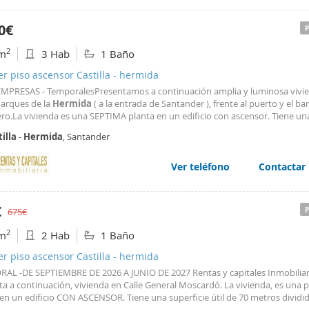
 recién reformada y todos los electrodomésticos necesarios.
0€
2
m
3 Hab
1 Baño
er piso ascensor Castilla - hermida
 EMPRESAS - TemporalesPresentamos a continuación amplia y luminosa vivi
Marques de la
Hermida
( a la entrada de Santander ), frente al puerto y el bar
ro.La vivienda es una SEPTIMA planta en un edificio con ascensor. Tiene un
cie útil de 83 metros distribuidos en 3 dormitorios ( el primero con cama de
illa
-
Hermida
, Santander
onio, el segundo con cama de 90 y el tercero con cama
Ver teléfono
Contactar
€
675€
2
m
2 Hab
1 Baño
er piso ascensor Castilla - hermida
AL -DE SEPTIEMBRE DE 2026 A JUNIO DE 2027 Rentas y capitales Inmobiliar
ta a continuación, vivienda en Calle General Moscardó. La vivienda, es una 
en un edificio CON ASCENSOR. Tiene una superficie útil de 70 metros dividi