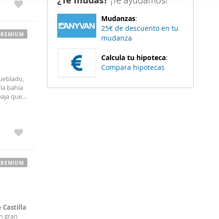
¿Te mudas?
¡Te ayudamos!
er funciones
o.
Mudanzas
:
 haga del
25€ de descuento en tu
den
PREMIUM
mudanza
r del uso
Calcula tu hipoteca
:
Compara hipotecas
ueblado,
la bahía
baja que
er, son: -
PREMIUM
de
Castilla
n gran