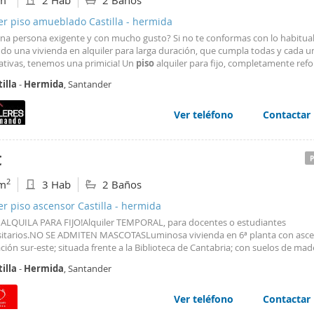
m
2 Hab
2 Baños
er piso amueblado Castilla - hermida
una persona exigente y con mucho gusto? Si no te conformas con lo habitual
do una vivienda en alquiler para larga duración, que cumpla todas y cada u
ativas, tenemos una primicia! Un
piso
alquiler para fijo, completamente re
abados de gran calidad, moderno y acogedor al mismo tiempo, decorado al d
illa
-
Hermida
, Santander
ace para el salón y la cocina que dan
Ver teléfono
Contactar
€
2
m
3 Hab
2 Baños
er piso ascensor Castilla - hermida
 ALQUILA PARA FIJO!Alquiler TEMPORAL, para docentes o estudiantes
sitarios.NO SE ADMITEN MASCOTASLuminosa vivienda en 6ª planta con asce
ción sur-este; situada frente a la Biblioteca de Cantabria; con suelos de mad
as recién cambiadas que la confieren una gran calidez. Ubicada en una zon
illa
-
Hermida
, Santander
la y muy bien comunicada (autobuses 4, 14 y 24), con todos los servicios al 
ercados, farmacias, comercios, Centro de Salud); a un paso de la bahía, del
iudad y de las estaciones de Renfe y Autobús. Aparcamientos en la zona. La
Ver teléfono
Contactar
 con 3 dormitorios y 2 baños. Se alquila totalmente amueblada y equipada, 