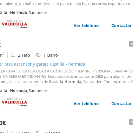
namiento, un baño completo con plato de ducha, una cocina espaciosa con
fico, horno, lavavajillas, microondas y lavadora. Y un salón-comedor muy esp
illa
-
Hermida
, Santander
 sofá amplio y dos butacas, para más comodidad, además
Ver teléfono
Contactar
€
2
m
2 Hab
1 Baño
er piso ascensor y garaje Castilla - hermida
ER PARA CURSO ESCOLAR A PARTIR DE SEPTIEMBRE. PERSONAL SANITARIO
IONALES O ESTUDIANTES. Descubre este encantador
piso
para alquiler de
ada, en la vibrante zona de
Castilla
-
Hermida
, Santander. Con una ubicaci
able, estarás conectado con diversas líneas de autobuses que te llevarán a
illa
-
Hermida
, Santander
de la ciudad y tendrás las estaciones de autobuses y trenes a solo 6 minuto
Ver teléfono
Contactar
0€
2