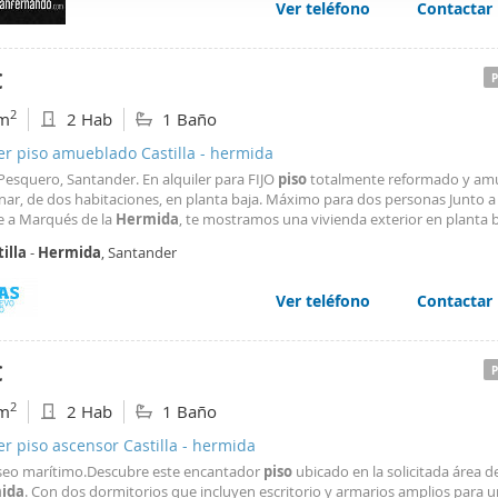
ada académica.
Ver teléfono
Contactar
web se usan para personalizar el contenido y los anuncios, ofrec
te con el Departamento de SanFernando Grupo Inmobiliario y vamos a verl
ar el tráfico. Además, compartimos información sobre el uso que
tners de redes sociales, publicidad y análisis web, quienes pue
€
ación que les haya proporcionado o que hayan recopilado a parti
2
m
2 Hab
1 Baño
vicios.
er piso amueblado Castilla - hermida
Pesquero, Santander. En alquiler para FIJO
piso
totalmente reformado y am
nar, de dos habitaciones, en planta baja. Máximo para dos personas Junto a 
te a Marqués de la
Hermida
, te mostramos una vivienda exterior en planta 
de 2 dormitorios. Las condiciones planteadas por el propietario para el alquil
illa
-
Hermida
, Santander
ar un mes de fianza
Ver teléfono
Contactar
€
2
m
2 Hab
1 Baño
er piso ascensor Castilla - hermida
aseo marítimo.Descubre este encantador
piso
ubicado en la solicitada área 
ida
. Con dos dormitorios que incluyen escritorio y armarios amplios para u