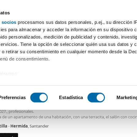
datos
 socios
procesamos sus datos personales, p.ej., su dirección I
Precio
Superficie
Habitaciones
Más filtros - 2
es para almacenar y acceder la información en su dispositivo co
nido personalizados, medición de publicidad y contenido, investi
iler pisos Castilla Hermida Santander
servicios. Tiene la opción de seleccionar quién usa sus datos y 
 o retirar su consentimiento en cualquier momento desde la Dec
Ordenación Enalqu
Menú de consentimiento.
siéramos:
€
DE
 sobre su ubicación geográfica que puede tener una precisión de
2
m
1 Hab
1 Baño
tivo analizándolo activamente para buscar características específ
Preferencias
Estadística
Marketin
er piso amueblado terraza Castilla - hermida
uila apartamento para temporada académica., desde el 1 de Septiembre 2026
027., profesionales.
sobre cómo se procesan sus datos personales y establezca su
a de un apartamento de una habitación, con una terracita, el salón con coci
 de datos
. Puede cambiar o retirar su consentimiento en cualq
ana, 1 baño con bañera, vivienda con ascensor y calefacción. Apartamento a
illa
-
Hermida
, Santander
es.
s caminando de la estación de autobús y tren de Santander.
os servicios a pie de calle, autobuses, tiendas, Apartamento ideal para prof