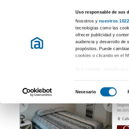
Uso responsable de sus 
Especialistas en pisos en alquiler
Nosotros y
nuestros 1022
Sevilla
Elegir distrito
tecnologías como las cooki
ofrecer publicidad y conte
Inicio
Alquiler pisos Sevilla provincia
Alquiler pisos Sevilla
Al
audiencia y desarrollo de 
propósitos. Puede cambiar
Alquiler pisos 900 euros Triana Sevilla
(8 viviendas)
cookies o clicando en el 
Si lo permite, también qui
850
Recopilar información
68
metros
S
Identificar su disposi
Necesario
Piso e
e
digitales)
OPORT
l
Dispon
Obtenga más información 
e
las zo
preferencias en la
sección
equipad
c
Call
en la Declaración de cooki
comedo
c