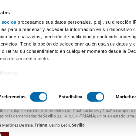
datos
 socios
procesamos sus datos personales, p.ej., su dirección I
Hasta 900€
Superficie
Habitaciones
Más filtros
es para almacenar y acceder la información en su dispositivo co
nido personalizados, medición de publicidad y contenido, investi
quiler pisos 900 euros Triana Sevilla
servicios. Tiene la opción de seleccionar quién usa sus datos y 
 o retirar su consentimiento en cualquier momento desde la Dec
Ordenación Enalqu
Menú de consentimiento.
siéramos:
€
DE
 sobre su ubicación geográfica que puede tener una precisión de
2
m
2 Hab
1 Baño
tivo analizándolo activamente para buscar características específ
Preferencias
Estadística
Marketin
n Calle Martínez de Irala, El Tardón, Sevilla,
UNIDAD ESTUDIANTES -
TRIANA
- EL TARDÓN (CONTRATO DE 10 u 11 MESE
ible en alquiler excelente inmuebles con 2 habitaciones y 1 baño completo 
sobre cómo se procesan sus datos personales y establezca su
nas más demandadas de
Sevilla
(EL TARDÓN-
TRIANA
) En buen estado, amu
 de datos
. Puede cambiar o retirar su consentimiento en cualq
o con todo lo necesario para el confort del estudiante. Aire Acondicionado
e Martínez De Irala,
Triana
, Barrio León,
Sevilla
es.
r. Ubicación inmejorable, contando en su entorno