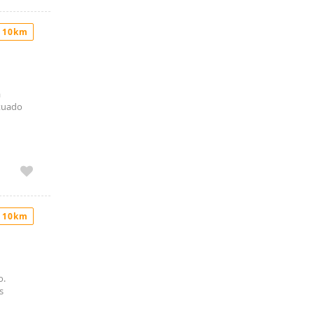
 10km
a
tuado
 10km
o.
s