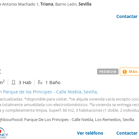
res, con ventanas de climalit y mosquiteras. Está en una primera planta y el 
le Antonio Machado 1,
Triana
, Barrio León,
Sevilla
e de ascensor. Muy tranquilo, sin
Contactar
€
Máx.
PREMIUM
2
m
3 Hab
1 Baño
n Parque de los Principes - Calle Niebla, Sevilla,
actualizadas. *disponible para visitar. *se alquila vivienda vacía excepto coc
a totalmente amueblada con electrodomésticos. *la vivienda se entrega rec
 y completamente limpia. Superf. 60 m2, 3 habitaciones (1 doble, 2 individua
cocina (equipada con ectrodomesticos), comedor (salon comedor), suelos gr
hbourhood: Parque De Los Principes - Calle Niebla, Los Remedios, Sevilla
flotante, video portero, carpintería exterior aluminio e hierro, carpintería in
 exterior, soleado, balcón (comunica con el salon), *en el precio de la renta
os los gastos de comunidad y agua. *suministros aparte (luz). *se solicitará
Ver teléfono
Contactar
ntación para seguro de alquiler (contratos indefinidos + de 1 año de antig