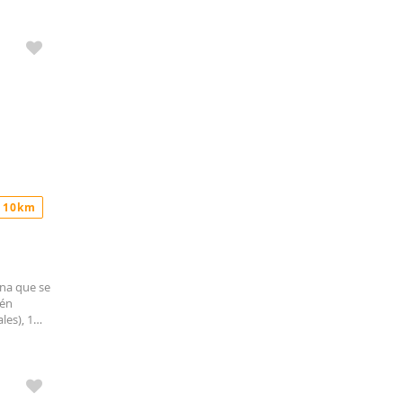
edificio
 10km
ina que se
ién
les), 1
es y
terior
 están
üedad e