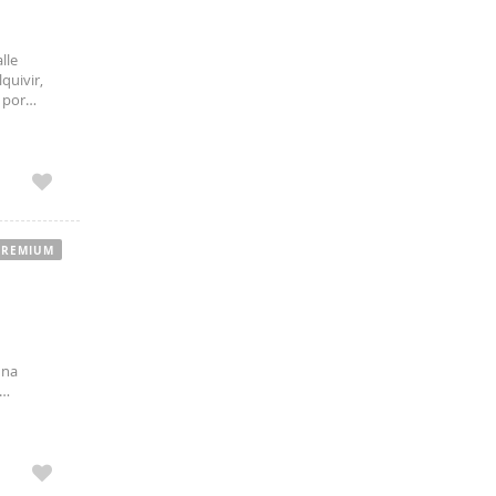
lle
lquivir,
 por
luminosos
PREMIUM
una
l salón