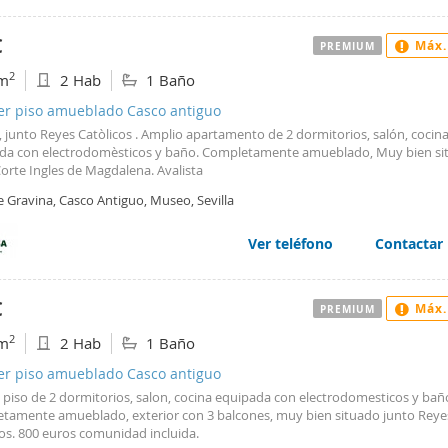
os mínimos de 2300-2500€). *se admiten como máximo 3 adultos.
€
Máx.
PREMIUM
2
m
2 Hab
1 Baño
ler piso amueblado Casco antiguo
 junto Reyes Catòlicos . Amplio apartamento de 2 dormitorios, salón, cocin
da con electrodomèsticos y baño. Completamente amueblado, Muy bien si
orte Ingles de Magdalena. Avalista
e Gravina, Casco Antiguo, Museo, Sevilla
Ver teléfono
Contactar
€
Máx.
PREMIUM
2
m
2 Hab
1 Baño
ler piso amueblado Casco antiguo
 piso de 2 dormitorios, salon, cocina equipada con electrodomesticos y bañ
tamente amueblado, exterior con 3 balcones, muy bien situado junto Reye
cos. 800 euros comunidad incluida.