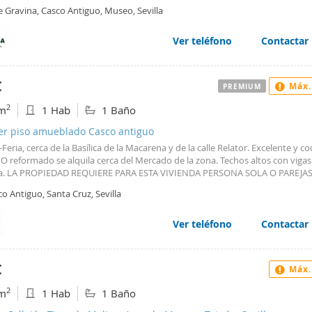
e Gravina, Casco Antiguo, Museo, Sevilla
Ver teléfono
Contactar
€
Máx.
PREMIUM
2
m
1 Hab
1 Baño
ler piso amueblado Casco antiguo
Feria, cerca de la Basílica de la Macarena y de la calle Relator. Excelente y c
O reformado se alquila cerca del Mercado de la zona. Techos altos con vigas
. LA PROPIEDAD REQUIERE PARA ESTA VIVIENDA PERSONA SOLA O PAREJAS
IAS NI AMIGOS PARA COMPARTIR ) PARA UN CONTRATO DE TEMPORADA DE 
o Antiguo, Santa Cruz, Sevilla
 PUEDEN SER 6 MESES, PARA ENTRAR EN FINALES DE OCTUBRE O 1 DE NO
. Salón dormitorio con balcón a la calle. Cocina semi integrada equipada y
da con electrodomésticos ( lavadora, frigorífico, microondas, vitro, …). 1 
Ver teléfono
Contactar
e ducha. Aire acondicionado de split con bomba frío calor. Suelos de mader
r. Luminoso. Bonito y acogedor. Estupenda zona e ubicación, cerca de La Ca
e la Encarnación y Alameda de Hércules. , con todo tipo de servicios alreded
€
Máx.
 de bus. Mejor verlo! REFERENCIA A7973. Renta 850 euros/mes, comunidad i
ados llamar a ALQUICASA: Alquiler de viviendas en Sevilla 954 22 16 00 - 954 
2
m
1 Hab
1 Baño
92 95.