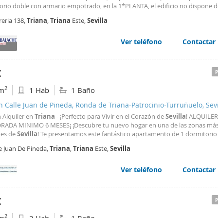
orio doble con armario empotrado, en la 1*PLANTA, el edificio no dispone d
r. La situación es estratégica, en la Calle Alfarería, junto a la Ronda de los Te
reria 138,
Triana
,
Triana
Este,
Sevilla
0 metros del entorno de la Torre
Sevilla
Ver teléfono
Contactar
€
2
m
1 Hab
1 Baño
n Calle Juan de Pineda, Ronda de Triana-Patrocinio-Turruñuelo, Sevi
 Alquiler en
Triana
- ¡Perfecto para Vivir en el Corazón de
Sevilla
! ALQUILER
ADA MINIMO 6 MESES¡ ¡Descubre tu nuevo hogar en una de las zonas má
tes de
Sevilla
! Te presentamos este fantástico apartamento de 1 dormitorio
ana
, junto a la Ronda de
Triana
, en plena zona comercial y de ocio. Con acc
e Juan De Pineda,
Triana
,
Triana
Este,
Sevilla
 a restaurantes, tiendas y excelente transporte público
Ver teléfono
Contactar
€
2