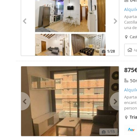
64
Alquil
Aparta
Castil
una de 
fusiona
Cast
y func
1
/28
Ag
875
50
Alquil
Aparta
encan
persona
Argenti
Tri
comedo
1
/15