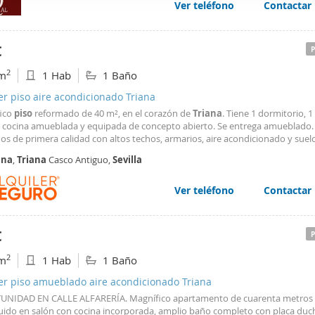
Ver teléfono
Contactar
web se usan para personalizar el contenido y los anuncios, ofrec
ar el tráfico. Además, compartimos información sobre el uso que
tners de redes sociales, publicidad y análisis web, quienes pue
€
ación que les haya proporcionado o que hayan recopilado a parti
2
m
1 Hab
1 Baño
vicios.
er piso aire acondicionado Triana
ico
piso
reformado de 40 m², en el corazón de
Triana
. Tiene 1 dormitorio, 1
y cocina amueblada y equipada de concepto abierto. Se entrega amueblado.
os de primera calidad con altos techos, armarios, aire acondicionado y suel
. Gastos de comunidad incluidos en el precio. No se admiten animales. Cer
ana
,
Triana
Casco Antiguo,
Sevilla
 de
Sevilla
, autobuses C3 y 43.
Ver teléfono
Contactar
€
2
m
1 Hab
1 Baño
er piso amueblado aire acondicionado Triana
NIDAD EN CALLE ALFARERÍA. Magnífico apartamento de cuarenta metros 
buido en salón con cocina incorporada, amplio baño completo con placa duc