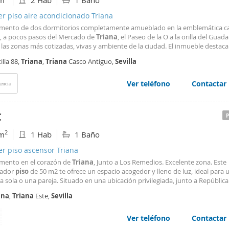
m
2 Hab
1 Baño
er piso aire acondicionado Triana
mento de dos dormitorios completamente amueblado en la emblemática ca
la, a pocos pasos del Mercado de
Triana
, el Paseo de la O a la orilla del Guada
las zonas más cotizadas, vivas y ambiente de la ciudad. El inmueble destaca
r la esencia arquitectónica tradicional andaluza, con interiores modernos, 
illa 88,
Triana
,
Triana
Casco Antiguo,
Sevilla
ionales. Dispone de salón comedor amplio
Ver teléfono
Contactar
encia
€
2
m
1 Hab
1 Baño
er piso ascensor Triana
mento en el corazón de
Triana
, Junto a Los Remedios. Excelente zona. Este
tador
piso
de 50 m2 te ofrece un espacio acogedor y lleno de luz, ideal para 
 sola o una pareja. Situado en una ubicación privilegiada, junto a República
na y a un paso de la boca de metro, estarás conectado con toda la ciudad. E
ana
,
Triana
Este,
Sevilla
r exterior cuenta con un gran ventanal que inunda
Ver teléfono
Contactar