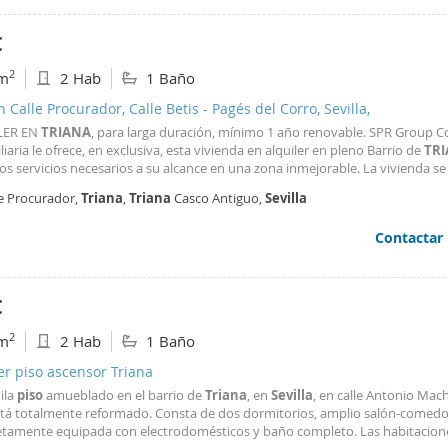
€
2
m
2 Hab
1 Baño
n Calle Procurador, Calle Betis - Pagés del Corro, Sevilla,
LER EN
TRIANA
, para larga duración, mínimo 1 año renovable. SPR Group C
iaria le ofrece, en exclusiva, esta vivienda en alquiler en pleno Barrio de
TR
os servicios necesarios a su alcance en una zona inmejorable. La vivienda se 
da. Se distribuye en salón comedor exterior con balcón a calle, cocina
le Procurador,
Triana
,
Triana
Casco Antiguo,
Sevilla
ndiente amueblada y equipada, baño
Contactar
€
2
m
2 Hab
1 Baño
er piso ascensor Triana
ila
piso
amueblado en el barrio de
Triana
, en
Sevilla
, en calle Antonio Mach
tá totalmente reformado. Consta de dos dormitorios, amplio salón-comedor
tamente equipada con electrodomésticos y baño completo. Las habitacion