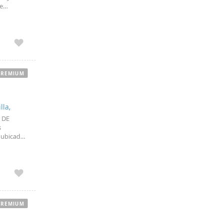
e
jares, a
PREMIUM
lla,
 DE
s
 ubicado
eso
PREMIUM