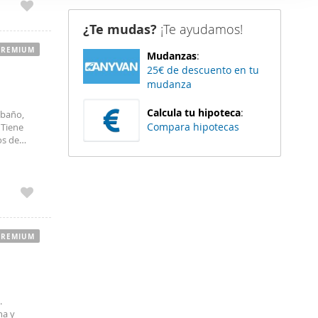
er funciones
¿Te mudas?
¡Te ayudamos!
 haga del
den
PREMIUM
Mudanzas
:
r del uso
25€ de descuento en tu
mudanza
Calcula tu hipoteca
:
 baño,
Compara hipotecas
 Tiene
os de
cano al
PREMIUM
.
ha y