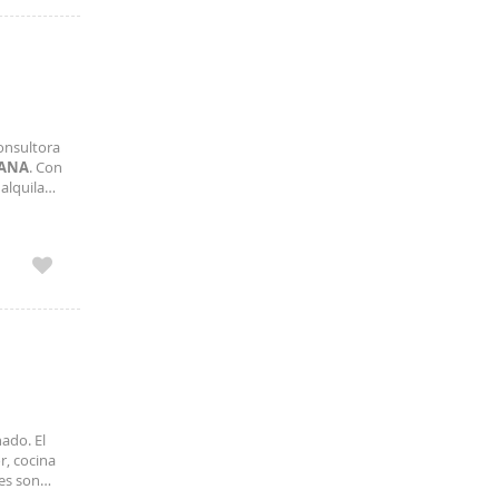
onsultora
IANA
. Con
alquila
ado. El
, cocina
es son