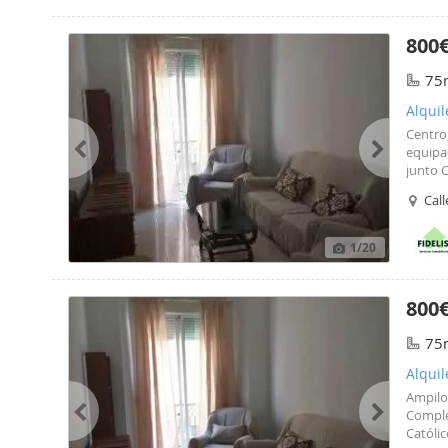
ingres
800
75
Alqui
Centro,
equipa
junto C
Call
1
/20
800
75
Alqui
Ampilo
Comple
Católi