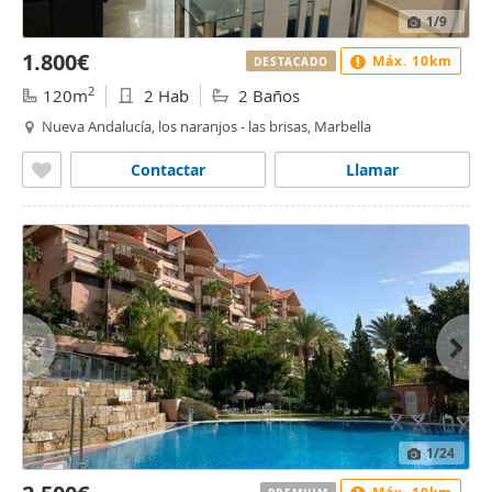
1
/9
1.800€
Máx. 10km
DESTACADO
2
120m
2 Hab
2 Baños
Nueva Andalucía, los naranjos - las brisas, Marbella
Contactar
Llamar
1
/24