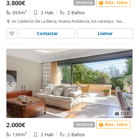
3.800€
Máx. 10km
PREMIUM
2
393m
3 Hab
2 Baños
Av Calderón De La Barca, Nueva Andalucía, los naranjos - las
brisas, Marbella
Contactar
Llamar
1
/23
2.000€
Máx. 10km
PREMIUM
2
130m
2 Hab
2 Baños