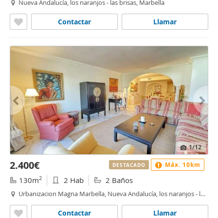
Nueva Andalucía, los naranjos - las brisas, Marbella
Contactar
Llamar
1
/12
2.400€
Máx. 10km
DESTACADO
2
130m
2 Hab
2 Baños
Urbanizacion Magna Marbella, Nueva Andalucía, los naranjos - las
brisas, Marbella
Contactar
Llamar