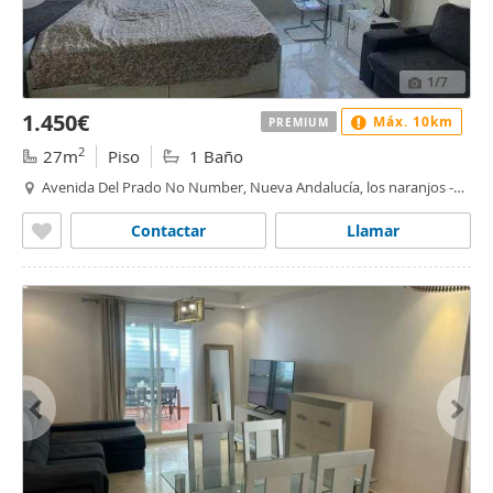
1
/7
1.450€
Máx. 10km
PREMIUM
2
27m
Piso
1 Baño
Avenida Del Prado No Number, Nueva Andalucía, los naranjos -
las brisas, Marbella
Contactar
Llamar