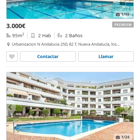
1
/15
3.000€
PREMIUM
2
95m
2 Hab
2 Baños
Urbanizacion N Andalucia 25D, 82 T, Nueva Andalucía, los
naranjos
- las brisas,
Marbella
Contactar
Llamar
1
/24