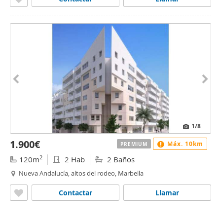
1
/8
1.900€
Máx. 10km
PREMIUM
2
120m
2 Hab
2 Baños
Nueva Andalucía, altos del rodeo, Marbella
Contactar
Llamar