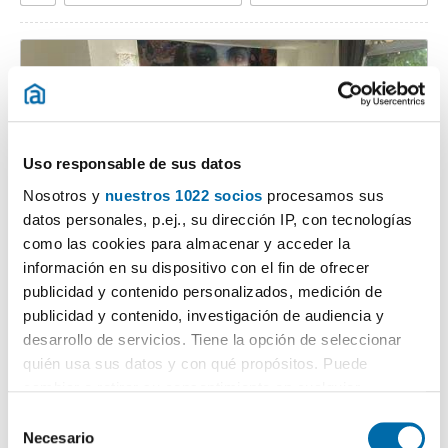
Uso responsable de sus datos
Nosotros y
nuestros 1022 socios
procesamos sus
datos personales, p.ej., su dirección IP, con tecnologías
como las cookies para almacenar y acceder la
1
/21
información en su dispositivo con el fin de ofrecer
2.500€
Máx. 10km
PREMIUM
publicidad y contenido personalizados, medición de
2
134m
2 Hab
2 Baños
publicidad y contenido, investigación de audiencia y
desarrollo de servicios. Tiene la opción de seleccionar
Av Calderon De La Barca, 73, Nueva Andalucía, los naranjos - las
brisas, Marbella
quién usa sus datos y con qué propósitos. Puede
Contactar
Llamar
cambiar o retirar su consentimiento en cualquier
momento desde la Declaración de cookies o clicando en
S
el Menú de consentimiento.
Necesario
e