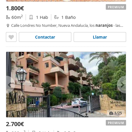
1.800€
PREMIUM
2
60m
1 Hab
1 Baño
Calle Londres No Number, Nueva Andalucía, los
naranjos
- las
brisas,
Marbella
Contactar
Llamar
1
/25
2.700€
PREMIUM
2