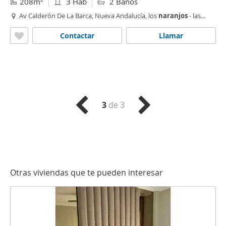
208m
3 Hab
2 Baños
Av Calderón De La Barca, Nueva Andalucía, los
naranjos
- las
brisas,
Marbella
Contactar
Llamar
3
de 3
Otras viviendas que te pueden interesar