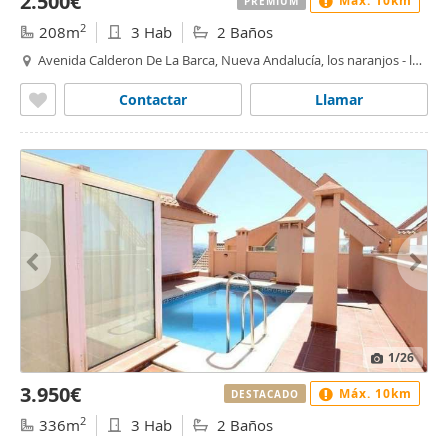
2.500€
Máx. 10km
PREMIUM
2
208m
3 Hab
2 Baños
Avenida Calderon De La Barca, Nueva Andalucía, los naranjos - las
brisas, Marbella
Contactar
Llamar
1
/26
3.950€
Máx. 10km
DESTACADO
2
336m
3 Hab
2 Baños