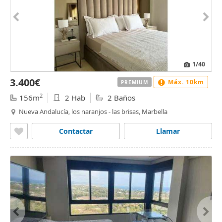
1
/40
3.400€
Máx. 10km
PREMIUM
2
156m
2 Hab
2 Baños
Nueva Andalucía, los naranjos - las brisas, Marbella
Contactar
Llamar