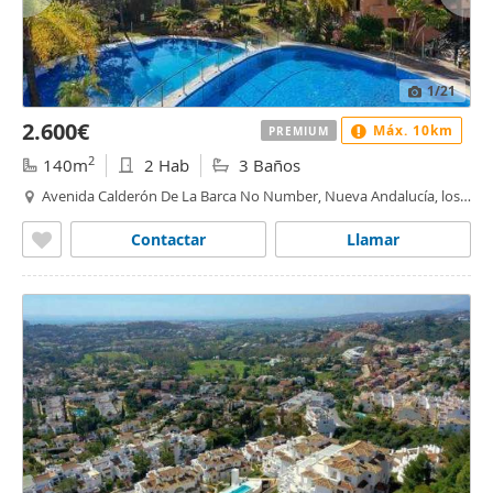
1
/21
2.600€
Máx. 10km
PREMIUM
2
140m
2 Hab
3 Baños
Avenida Calderón De La Barca No Number, Nueva Andalucía, los
naranjos - las brisas, Marbella
Contactar
Llamar