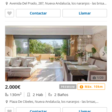
Avenida Del Prado, 287, Nueva Andalucía, los naranjos - las brisas,
Marbella
Contactar
Llamar
1
/20
2.000€
Máx. 10km
PREMIUM
2
130m
2 Hab
2 Baños
Plaza De Cibeles, Nueva Andalucía, los naranjos - las brisas,
Marbella
Contactar
Llamar