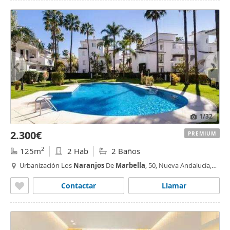
1
/32
2.300€
PREMIUM
2
125m
2 Hab
2 Baños
Urbanización Los
Naranjos
De
Marbella
, 50, Nueva Andalucía,
los
naranjos
- las brisas,
Marbella
Contactar
Llamar