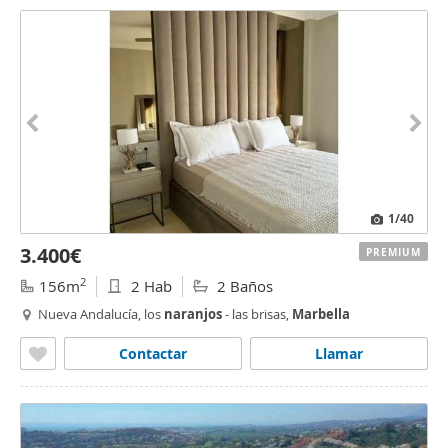
1
/40
3.400€
PREMIUM
2
156m
2 Hab
2 Baños
Nueva Andalucía, los
naranjos
- las brisas,
Marbella
Contactar
Llamar