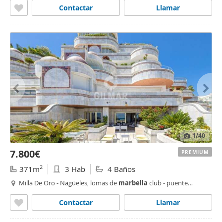
Contactar
Llamar
1
/40
7.800€
PREMIUM
2
371m
3 Hab
4 Baños
Milla De Oro - Nagüeles, lomas de
marbella
club - puente
romano,
Marbella
Contactar
Llamar