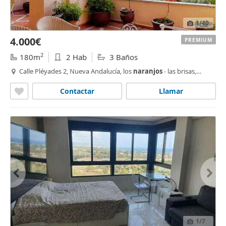
1
/40
4.000€
PREMIUM
2
180m
2 Hab
3 Baños
Calle Pléyades 2, Nueva Andalucía, los
naranjos
- las brisas,
Marbella
Contactar
Llamar
1
/7