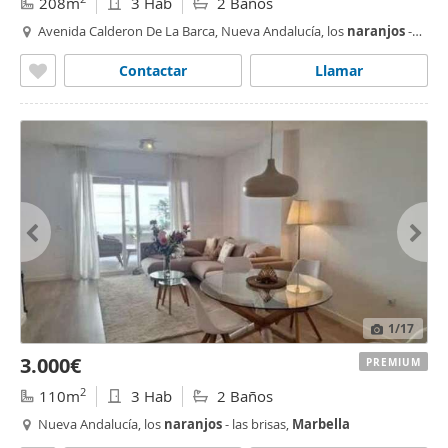
208m
3 Hab
2 Baños
Avenida Calderon De La Barca, Nueva Andalucía, los
naranjos
-
las brisas,
Marbella
Contactar
Llamar
1
/17
3.000€
PREMIUM
2
110m
3 Hab
2 Baños
Nueva Andalucía, los
naranjos
- las brisas,
Marbella