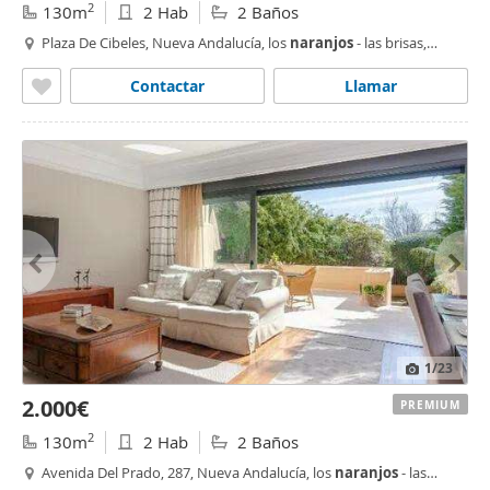
2
130m
2 Hab
2 Baños
Plaza De Cibeles, Nueva Andalucía, los
naranjos
- las brisas,
Marbella
Contactar
Llamar
1
/23
2.000€
PREMIUM
2
130m
2 Hab
2 Baños
Avenida Del Prado, 287, Nueva Andalucía, los
naranjos
- las