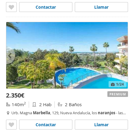
brisas,
Marbella
Contactar
Llamar
1
/24
2.350€
PREMIUM
2
140m
2 Hab
2 Baños
Urb. Magna
Marbella
, 129, Nueva Andalucía, los
naranjos
- las
brisas,
Marbella
Contactar
Llamar