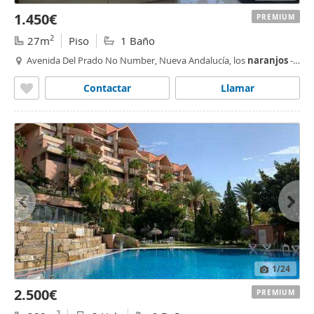
1.450€
PREMIUM
2
27m
Piso
1 Baño
Avenida Del Prado No Number, Nueva Andalucía, los
naranjos
-
las brisas,
Marbella
Contactar
Llamar
1
/24
2.500€
PREMIUM
2