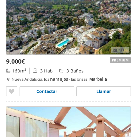
1
/1
9.000€
PREMIUM
2
160m
3 Hab
3 Baños
Nueva Andalucía, los
naranjos
- las brisas,
Marbella
Contactar
Llamar