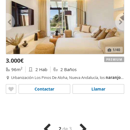
1
/40
3.000€
PREMIUM
2
96m
2 Hab
2 Baños
Urbanización Los Pinos De Aloha, Nueva Andalucía, los
naranjos
- las brisas,
Marbella
Contactar
Llamar
2
de 3