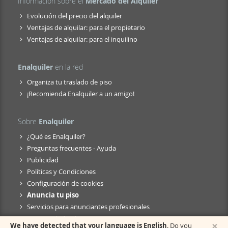
Información sobre el
Mercado del Alquiler
Evolución del precio del alquiler
Ventajas de alquilar: para el propietario
Ventajas de alquilar: para el inquilino
Enalquiler
en la red
Organiza tu traslado de piso
¡Recomienda Enalquiler a un amigo!
Sobre
Enalquiler
¿Qué es Enalquiler?
Preguntas frecuentes - Ayuda
Publicidad
Políticas y Condiciones
Configuración de cookies
Anuncia tu piso
Servicios para anunciantes profesionales
Anuncio de fusión
×
We have detected that your language is English
. Do you