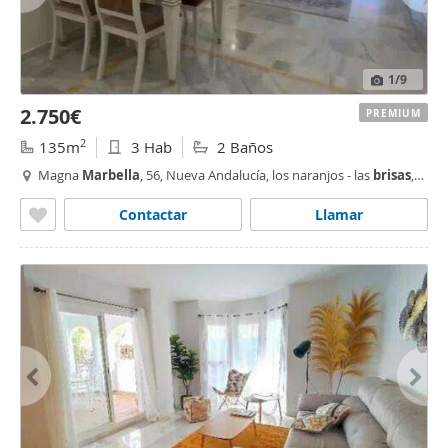
1
/9
2.750€
PREMIUM
2
135m
3 Hab
2 Baños
Magna
Marbella
, 56, Nueva Andalucía, los naranjos - las
brisas
,
Marbella
Contactar
Llamar