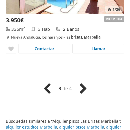
1
/26
3.950€
PREMIUM
2
336m
3 Hab
2 Baños
Nueva Andalucía, los naranjos - las
brisas
,
Marbella
Contactar
Llamar
3
de 4
Búsquedas similares a "Alquiler pisos Las Brisas Marbella":
alquiler estudios Marbella
,
alquiler pisos Marbella
,
alquiler