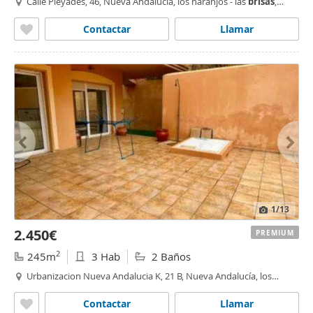
Calle Pléyades, 46, Nueva Andalucía, los naranjos - las
brisas
,
Marbella
Contactar
Llamar
1
/13
2.450€
PREMIUM
2
245m
3 Hab
2 Baños
Urbanizacion Nueva Andalucia K, 21 B, Nueva Andalucía, los
naranjos - las
brisas
,
Marbella
Contactar
Llamar