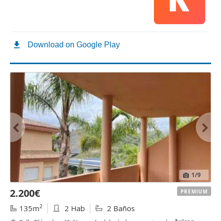
1
/9
2.200€
PREMIUM
2
135m
2 Hab
2 Baños