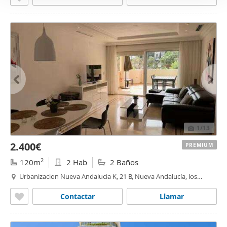
1
/13
2.400€
PREMIUM
2
120m
2 Hab
2 Baños
Urbanizacion Nueva Andalucia K, 21 B, Nueva Andalucía, los
naranjos - las
brisas
,
Marbella
Contactar
Llamar