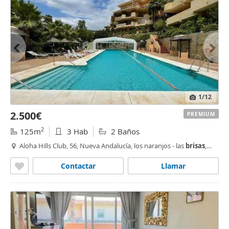
1
/12
2.500€
PREMIUM
2
125m
3 Hab
2 Baños
Aloha Hills Club, 56, Nueva Andalucía, los naranjos - las
brisas
,
Marbella
Contactar
Llamar