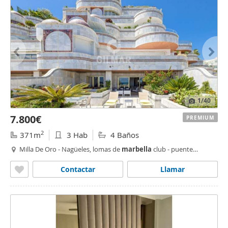
1
/40
7.800€
PREMIUM
2
371m
3 Hab
4 Baños
Milla De Oro - Nagüeles, lomas de
marbella
club - puente
romano,
Marbella
Contactar
Llamar