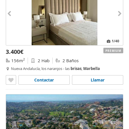
1
/40
3.400€
PREMIUM
2
156m
2 Hab
2 Baños
Nueva Andalucía, los naranjos - las
brisas
,
Marbella
Contactar
Llamar