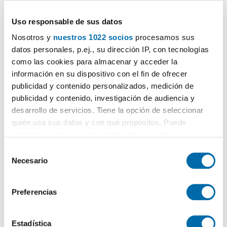
2.800€
PREMIUM
2
135m
3 Hab
2 Baños
Uso responsable de sus datos
Manzana-4, 23, Nueva Andalucía, los naranjos - las
brisas
,
Nosotros y
nuestros 1022 socios
procesamos sus
Marbella
datos personales, p.ej., su dirección IP, con tecnologías
Contactar
Llamar
como las cookies para almacenar y acceder la
información en su dispositivo con el fin de ofrecer
publicidad y contenido personalizados, medición de
publicidad y contenido, investigación de audiencia y
desarrollo de servicios. Tiene la opción de seleccionar
quién usa sus datos y con qué propósitos. Puede
cambiar o retirar su consentimiento en cualquier
momento desde la Declaración de cookies o clicando en
S
el Menú de consentimiento.
Necesario
e
l
Si lo permite, también quisiéramos:
1
/17
e
Preferencias
Recopilar información sobre su ubicación geográfica
c
3.000€
PREMIUM
que puede tener una precisión de varios metros
c
2
110m
3 Hab
2 Baños
Identificar su dispositivo analizándolo activamente
i
Estadística