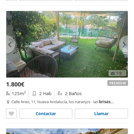
1
/8
1.800€
PREMIUM
2
125m
2 Hab
2 Baños
Calle Aries, 11, Nueva Andalucía, los naranjos - las
brisas
,
Marbella
Contactar
Llamar