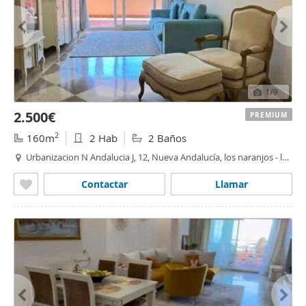
1
/9
2.500€
PREMIUM
2
160m
2 Hab
2 Baños
Urbanizacion N Andalucia J, 12, Nueva Andalucía, los naranjos - las
brisas
,
Marbella
Contactar
Llamar