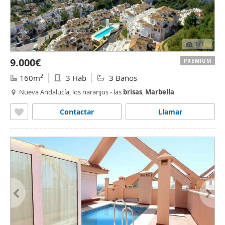
1
/1
9.000€
PREMIUM
2
160m
3 Hab
3 Baños
Nueva Andalucía, los naranjos - las
brisas
,
Marbella
Contactar
Llamar