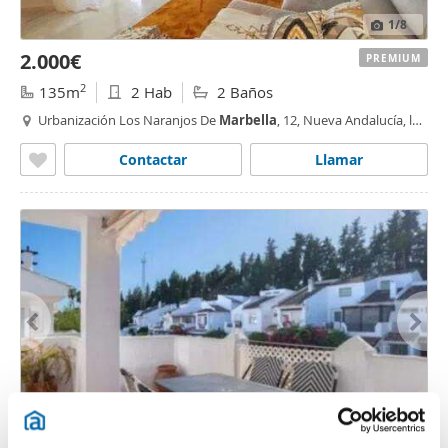
1
/8
2.000€
PREMIUM
2
135m
2 Hab
2 Baños
Urbanización Los Naranjos De
Marbella
, 12, Nueva Andalucía, los
naranjos - las
brisas
,
Marbella
Contactar
Llamar
1
/12