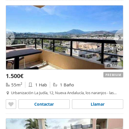
1
/7
1.500€
PREMIUM
2
55m
1 Hab
1 Baño
Urbanización La Judía, 12, Nueva Andalucía, los naranjos - las
brisas
,
Marbella
Contactar
Llamar