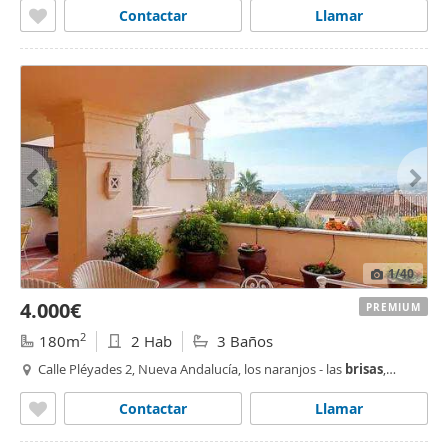
Contactar
Llamar
1
/40
4.000€
PREMIUM
2
180m
2 Hab
3 Baños
Calle Pléyades 2, Nueva Andalucía, los naranjos - las
brisas
,
Marbella
Contactar
Llamar