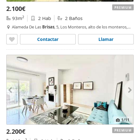
2.100€
PREMIUM
2
93m
2 Hab
2 Baños
Alameda De Las
Brisas
, 5, Los Monteros, alto de los monteros,
Marbella
Contactar
Llamar
1
/11
2.200€
PREMIUM
2