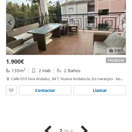
1
/9
1.900€
PREMIUM
2
135m
2 Hab
2 Baños
Calle 01D Nva Andaluc, 84 T, Nueva Andalucía, los naranjos - las
brisas
,
Marbella
Contactar
Llamar
2
de 4