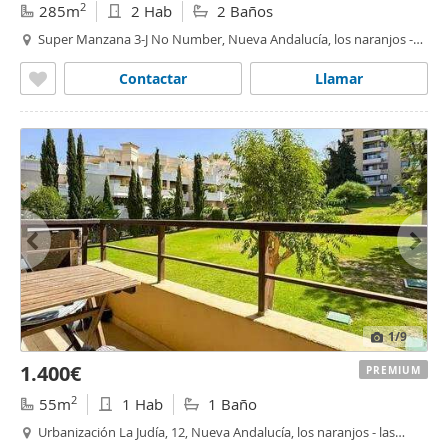
2
285m
2 Hab
2 Baños
Super Manzana 3-J No Number, Nueva Andalucía, los naranjos -
las
brisas
,
Marbella
Contactar
Llamar
1
/9
1.400€
PREMIUM
2
55m
1 Hab
1 Baño
Urbanización La Judía, 12, Nueva Andalucía, los naranjos - las