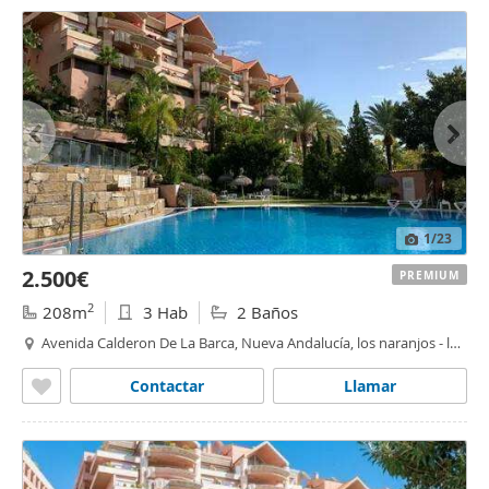
1
/23
2.500€
PREMIUM
2
208m
3 Hab
2 Baños
Avenida Calderon De La Barca, Nueva Andalucía, los naranjos - las
brisas
,
Marbella
Contactar
Llamar