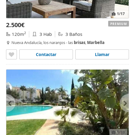
1
/17
2.500€
PREMIUM
2
120m
3 Hab
3 Baños
Nueva Andalucía, los naranjos - las
brisas
,
Marbella
Contactar
Llamar
1
/33