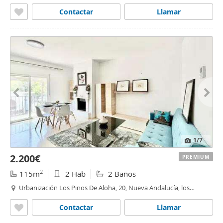
brisas
,
Marbella
Contactar
Llamar
1
/7
2.200€
PREMIUM
2
115m
2 Hab
2 Baños
Urbanización Los Pinos De Aloha, 20, Nueva Andalucía, los
naranjos - las
brisas
,
Marbella
Contactar
Llamar