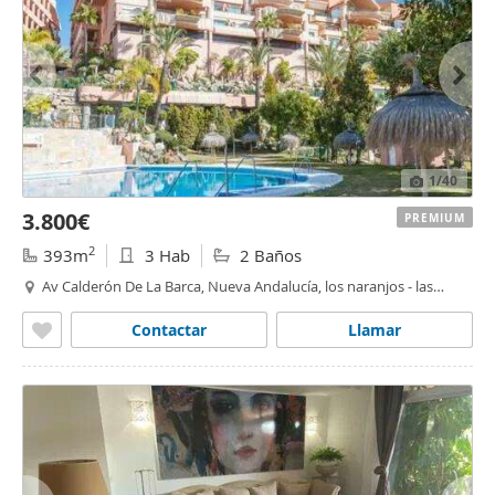
1
/40
3.800€
PREMIUM
2
393m
3 Hab
2 Baños
Av Calderón De La Barca, Nueva Andalucía, los naranjos - las
brisas
,
Marbella
Contactar
Llamar