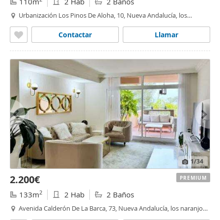
110m
2 Hab
2 Baños
Urbanización Los Pinos De Aloha, 10, Nueva Andalucía, los
naranjos - las
brisas
,
Marbella
Contactar
Llamar
1
/34
2.200€
PREMIUM
2
133m
2 Hab
2 Baños
Avenida Calderón De La Barca, 73, Nueva Andalucía, los naranjos -
las
brisas
,
Marbella