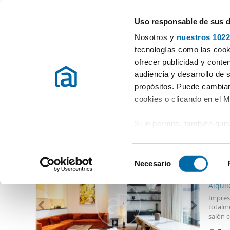
Uso responsable de sus 
Especialistas en pisos en alquiler
Nosotros y
nuestros 1022
Barcelona
tecnologías como las cooki
ofrecer publicidad y conte
Inicio
Alquiler pisos Barcelona provincia
Alquiler pisos La Mari
audiencia y desarrollo de 
propósitos. Puede cambiar
Alquiler pisos La Marina Zona Franca Barcelona
(0 viviend
cookies o clicando en el 
Si lo permite, también qui
Otras viviendas que te pueden interesar
Recopilar información
17.0
metros
S
Identificar su disposi
Necesario
e
11
digitales)
l
Alquil
Obtenga más información 
e
Impresi
preferencias en la
sección
c
totalm
en la Declaración de cooki
salón 
c
equipad