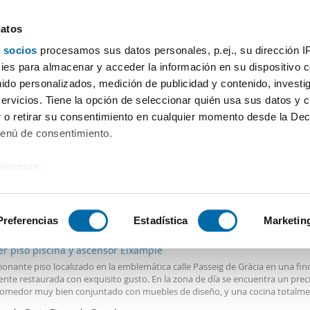
datos
 socios
procesamos sus datos personales, p.ej., su dirección I
Precio
Superficie
Habitaciones
Más filtros - 2
es para almacenar y acceder la información en su dispositivo co
nido personalizados, medición de publicidad y contenido, investi
na Zona Franca Barcelona
servicios. Tiene la opción de seleccionar quién usa sus datos y 
 o retirar su consentimiento en cualquier momento desde la Dec
Ordenación Enalqu
as)
Menú de consentimiento.
siéramos:
 sobre su ubicación geográfica que puede tener una precisión de
00€
Máx.
PREMIUM
tivo analizándolo activamente para buscar características específ
Preferencias
Estadística
Marketin
2
0m
3 Hab
2 Baños
er piso piscina y ascensor Eixample
sobre cómo se procesan sus datos personales y establezca su
onante piso localizado en la emblemática calle Passeig de Gràcia en una fin
 de datos
. Puede cambiar o retirar su consentimiento en cualq
ente restaurada con exquisito gusto. En la zona de día se encuentra un prec
es.
comedor muy bien conjuntado con muebles de diseño, y una cocina totalm
a con electrodomésticos de calidad y todos los utensilios de cocina para c