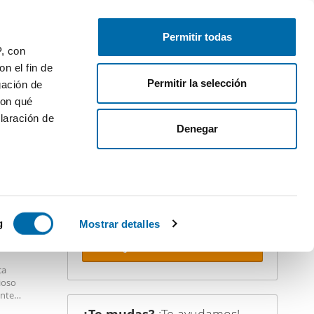
Publica gratis
Inicia sesión
Permitir todas
P, con
n el fin de
Permitir la selección
gación de
con qué
laración de
iler
Denegar
¡Crea tu alerta!
No dejes que te adelanten. Recibe en
tu correo
todas las novedades
de
esta búsqueda.
 varios
 10km
icas (huellas
g
Mostrar detalles
Recibir alertas
s
ca
uier momento
ioso
ente
ocinar