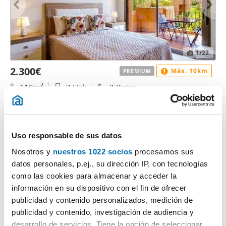
1
/22
2.300€
Máx. 10km
PREMIUM
2
110m
3 Hab
2 Baños
Camino De La Boladilla, 3, Punta Plata, Estepona
Contactar
Llamar
Uso responsable de sus datos
Nosotros y
nuestros 1022 socios
procesamos sus
datos personales, p.ej., su dirección IP, con tecnologías
como las cookies para almacenar y acceder la
información en su dispositivo con el fin de ofrecer
publicidad y contenido personalizados, medición de
publicidad y contenido, investigación de audiencia y
desarrollo de servicios. Tiene la opción de seleccionar