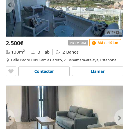
1
/12
2.500€
Máx. 10km
PREMIUM
2
130m
3 Hab
2 Baños
Calle Padre Luis Garcia Cerezo, 2, Benamara-atalaya, Estepona
Contactar
Llamar