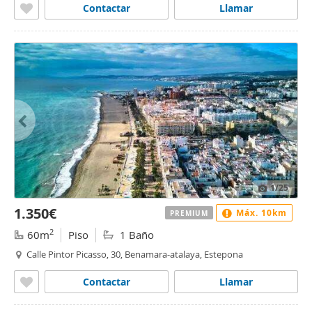
Contactar
Llamar
1
/25
1.350€
Máx. 10km
PREMIUM
2
60m
Piso
1 Baño
Calle Pintor Picasso, 30, Benamara-atalaya, Estepona
Contactar
Llamar