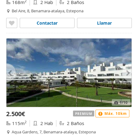
2
168m
2 Hab
2 Baños
Bel Aire, 8, Benamara-atalaya, Estepona
Contactar
Llamar
1
/10
2.500€
Máx. 10km
PREMIUM
2
115m
2 Hab
2 Baños
Aqua Gardens, 7, Benamara-atalaya, Estepona