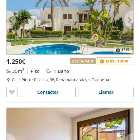
1
/15
1.250€
Máx. 10km
DESTACADO
2
35m
Piso
1 Baño
Calle Pintor Picasso, 38, Benamara-atalaya, Estepona
Contactar
Llamar