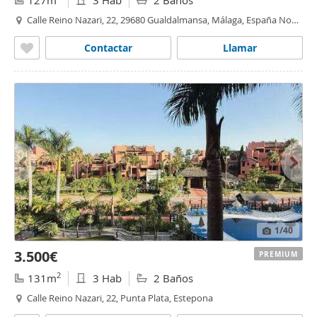
127m
3 Hab
2 Baños
Calle Reino Nazari, 22, 29680 Gualdalmansa, Málaga, España No
Number, Punta Plata, Estepona
Contactar
Llamar
1
/40
3.500€
PREMIUM
2
131m
3 Hab
2 Baños
Calle Reino Nazari, 22, Punta Plata, Estepona