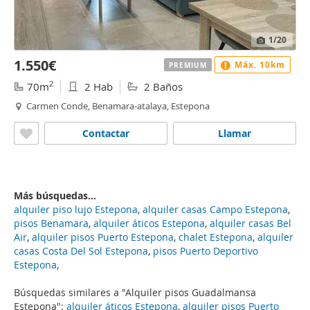
1
/20
1.550€
Máx. 10km
PREMIUM
2
70m
2 Hab
2 Baños
Carmen Conde, Benamara-atalaya, Estepona
Contactar
Llamar
Más búsquedas...
alquiler piso lujo Estepona
,
alquiler casas Campo Estepona
,
pisos Benamara
,
alquiler áticos Estepona
,
alquiler casas Bel
Air
,
alquiler pisos Puerto Estepona
,
chalet Estepona
,
alquiler
casas Costa Del Sol Estepona
,
pisos Puerto Deportivo
Estepona
,
Búsquedas similares a "Alquiler pisos Guadalmansa
Estepona":
alquiler áticos Estepona
,
alquiler pisos Puerto