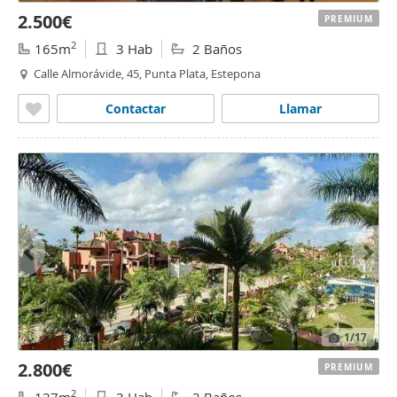
2.500€
PREMIUM
2
165m
3 Hab
2 Baños
Calle Almorávide, 45, Punta Plata, Estepona
Contactar
Llamar
1
/17
2.800€
PREMIUM
2