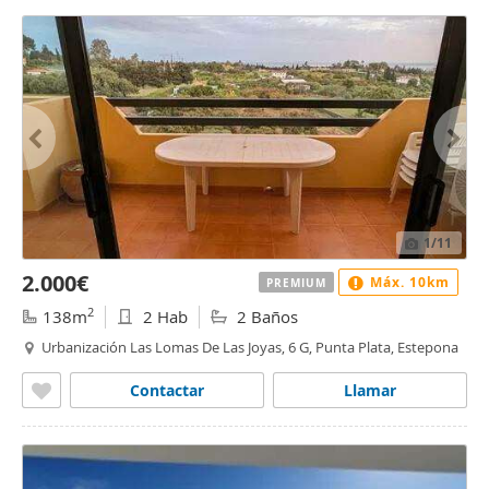
1
/11
2.000€
Máx. 10km
PREMIUM
2
138m
2 Hab
2 Baños
Urbanización Las Lomas De Las Joyas, 6 G, Punta Plata, Estepona
Contactar
Llamar