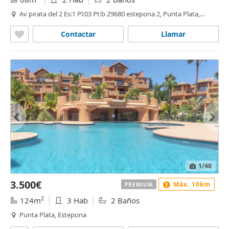
Av pirata del 2 Es:1 Pl:03 Pt:b 29680 estepona 2, Punta Plata,
Estepona
Contactar
Llamar
1
/40
3.500€
Máx. 10km
PREMIUM
2
124m
3 Hab
2 Baños
Punta Plata, Estepona