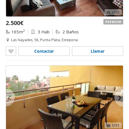
1
/19
2.500€
PREMIUM
2
165m
3 Hab
2 Baños
Las Nayades, 56, Punta Plata, Estepona
Contactar
Llamar
1
/11