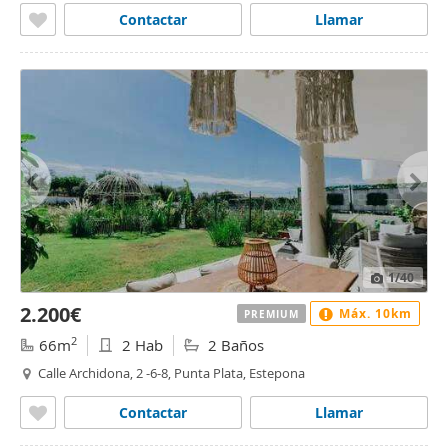
Contactar
Llamar
1
/40
2.200€
Máx. 10km
PREMIUM
2
66m
2 Hab
2 Baños
Calle Archidona, 2 -6-8, Punta Plata, Estepona
Contactar
Llamar