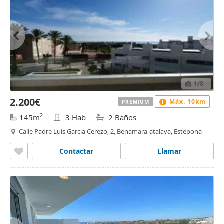
1
/8
2.200€
Máx. 10km
PREMIUM
2
145m
3 Hab
2 Baños
Calle Padre Luis Garcia Cerezo, 2, Benamara-atalaya, Estepona
Contactar
Llamar