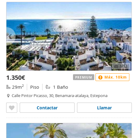
1
/13
1.350€
Máx. 10km
PREMIUM
2
29m
Piso
1 Baño
Calle Pintor Picasso, 30, Benamara-atalaya, Estepona
Contactar
Llamar