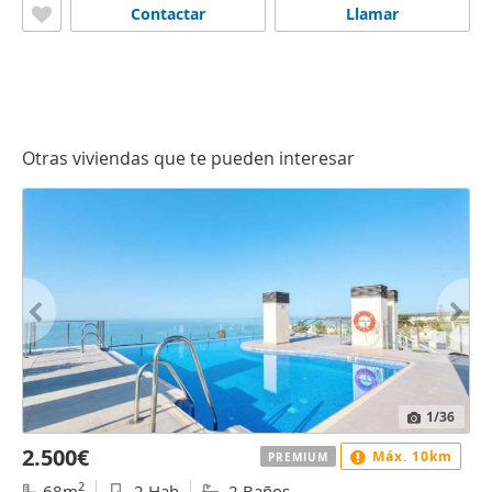
Contactar
Llamar
Otras viviendas que te pueden interesar
1
/36
2.500€
Máx. 10km
PREMIUM
2
68m
2 Hab
2 Baños