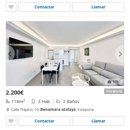
Contactar
Llamar
1
/9
2.200€
PREMIUM
2
118m
3 Hab
2 Baños
Calle Trajano, 10,
Benamara
-
atalaya
, Estepona
Contactar
Llamar