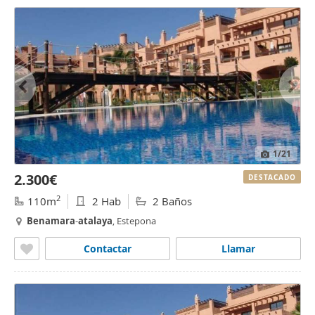
1
/21
2.300€
DESTACADO
2
110m
2 Hab
2 Baños
Benamara
-
atalaya
, Estepona
Contactar
Llamar