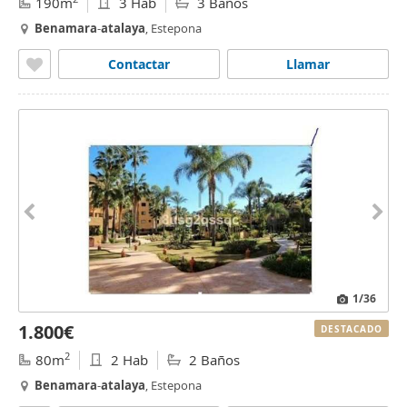
190m
3 Hab
3 Baños
Benamara
-
atalaya
, Estepona
Contactar
Llamar
1
/36
1.800€
DESTACADO
2
80m
2 Hab
2 Baños
Benamara
-
atalaya
, Estepona