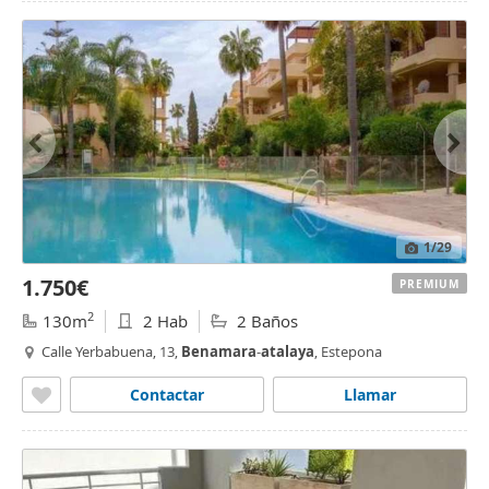
1
/29
1.750€
PREMIUM
2
130m
2 Hab
2 Baños
Calle Yerbabuena, 13,
Benamara
-
atalaya
, Estepona
Contactar
Llamar