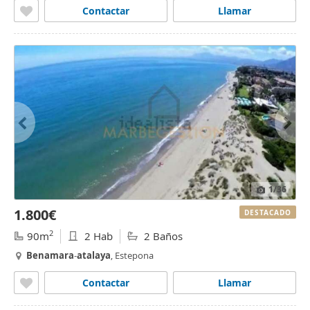
Contactar
Llamar
1
/36
1.800€
DESTACADO
2
90m
2 Hab
2 Baños
Benamara
-
atalaya
, Estepona
Contactar
Llamar