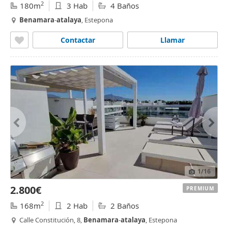
2
180m
3 Hab
4 Baños
Benamara
-
atalaya
, Estepona
Contactar
Llamar
1
/16
2.800€
PREMIUM
2
168m
2 Hab
2 Baños
Calle Constitución, 8,
Benamara
-
atalaya
, Estepona