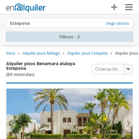
Estepona
Elegir distrito
Filtros - 2
Inicio
Alquiler pisos Málaga
Alquiler pisos Estepona
Alquiler pis
Alquiler pisos Benamara atalaya
Estepona
Ordenación Enalquiler
(69 viviendas)