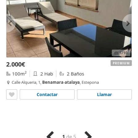
1
/10
2.000€
PREMIUM
2
100m
2 Hab
2 Baños
Calle Alqueria, 1,
Benamara
-
atalaya
, Estepona
Contactar
Llamar
1
de 5