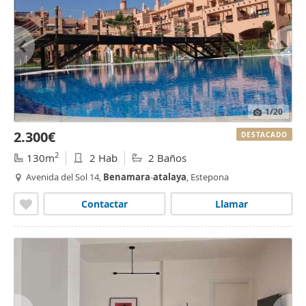
1
/20
2.300€
DESTACADO
2
130m
2 Hab
2 Baños
Avenida del Sol 14,
Benamara
-
atalaya
, Estepona
Contactar
Llamar