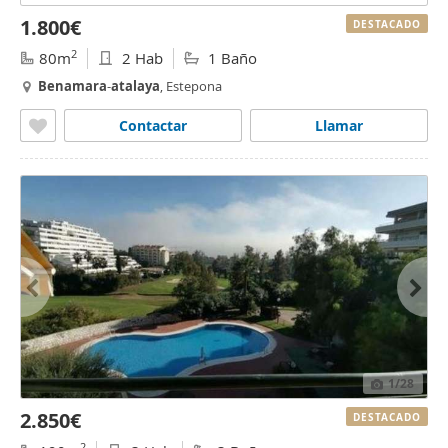
1.800€
DESTACADO
2
80m
2 Hab
1 Baño
Benamara
-
atalaya
, Estepona
Contactar
Llamar
1
/28
2.850€
DESTACADO
2