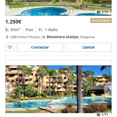
1
/15
1.250€
DESTACADO
2
35m
Piso
1 Baño
Calle Pintor Picasso, 38,
Benamara
-
atalaya
, Estepona
Contactar
Llamar
1
/11