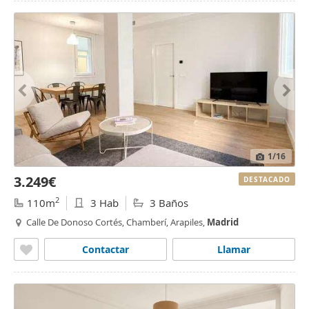
1
/16
3.249€
DESTACADO
2
110m
3 Hab
3 Baños
Calle De Donoso Cortés, Chamberí, Arapiles,
Madrid
Contactar
Llamar