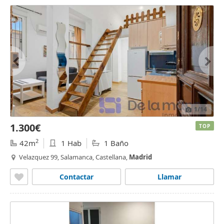
1
/14
1.300€
TOP
2
42m
1 Hab
1 Baño
Velazquez 99, Salamanca, Castellana,
Madrid
Contactar
Llamar