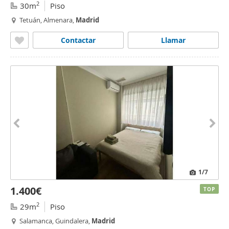
2
30m
Piso
Tetuán, Almenara,
Madrid
Contactar
Llamar
1
/7
1.400€
TOP
2
29m
Piso
Salamanca, Guindalera,
Madrid