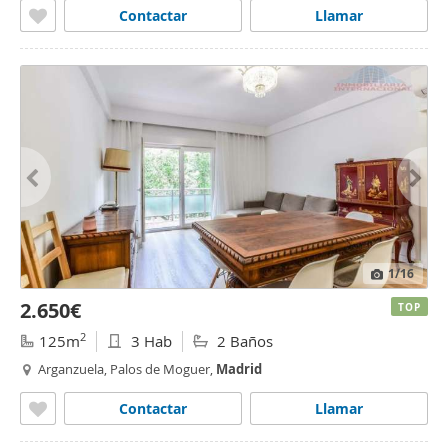
Contactar
Llamar
1
/16
2.650€
TOP
2
125m
3 Hab
2 Baños
Arganzuela, Palos de Moguer,
Madrid
Contactar
Llamar