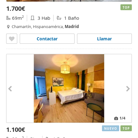
1.700€
TOP
2
69m
3 Hab
1 Baño
Chamartín, Hispanoamérica,
Madrid
Contactar
Llamar
1
/4
1.100€
NUEVO
TOP
2