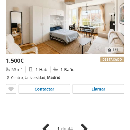
1
/1
1.500€
DESTACADO
2
55m
1 Hab
1 Baño
Centro, Universidad,
Madrid
Contactar
Llamar
1
de 44