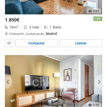
1
/22
1.850€
TOP
2
78m
3 Hab
1 Baño
Chamartín, Ciudad Jardín,
Madrid
Contactar
Llamar
1
/18