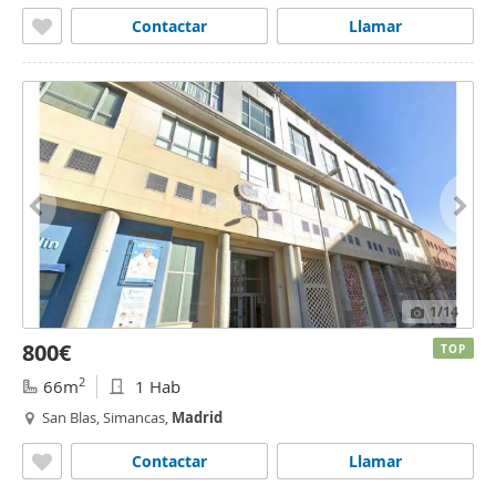
Contactar
Llamar
1
/14
800€
TOP
2
66m
1 Hab
San Blas, Simancas,
Madrid
Contactar
Llamar