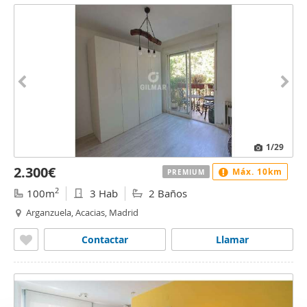
1
/29
2.300€
Máx. 10km
PREMIUM
2
100m
3 Hab
2 Baños
Arganzuela, Acacias, Madrid
Contactar
Llamar