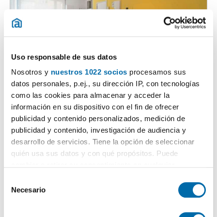
Uso responsable de sus datos
Nosotros y
nuestros 1022 socios
procesamos sus
1
/35
datos personales, p.ej., su dirección IP, con tecnologías
1.250€
Máx. 10km
como las cookies para almacenar y acceder la
PREMIUM
información en su dispositivo con el fin de ofrecer
2
66m
1 Hab
1 Baño
publicidad y contenido personalizados, medición de
Arganzuela, Acacias, Madrid
publicidad y contenido, investigación de audiencia y
desarrollo de servicios. Tiene la opción de seleccionar
Contactar
Llamar
quién usa sus datos y con qué propósitos. Puede
cambiar o retirar su consentimiento en cualquier
momento desde la Declaración de cookies o clicando en
S
el Menú de consentimiento.
Necesario
e
l
Si lo permite, también quisiéramos:
e