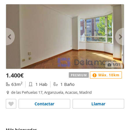
1
/31
1.400€
Máx. 10km
PREMIUM
2
63m
1 Hab
1 Baño
de las Peñuelas 17, Arganzuela, Acacias, Madrid
Contactar
Llamar
Más búsquedas...