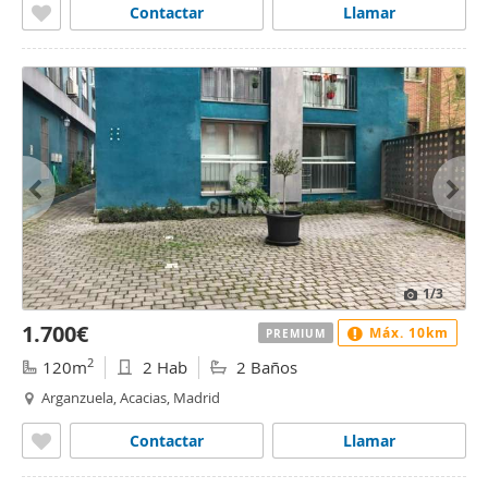
Contactar
Llamar
1
/3
1.700€
Máx. 10km
PREMIUM
2
120m
2 Hab
2 Baños
Arganzuela, Acacias, Madrid
Contactar
Llamar