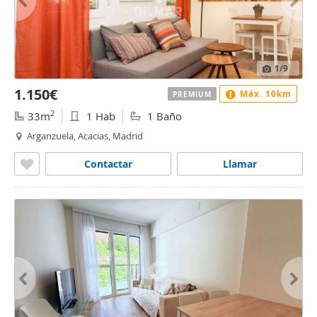
1
/9
1.150€
Máx. 10km
PREMIUM
2
33m
1 Hab
1 Baño
Arganzuela, Acacias, Madrid
Contactar
Llamar