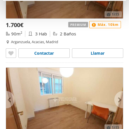
n
partir del uso que haya hecho de sus servicios.
t
1
/15
o
1.700€
Máx. 10km
PREMIUM
2
90m
3 Hab
2 Baños
Arganzuela, Acacias, Madrid
Contactar
Llamar
1
/15