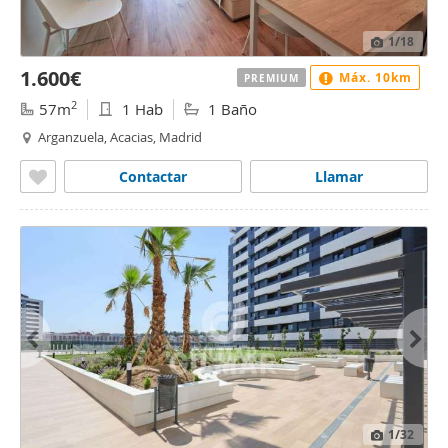
1
/18
1.600€
Máx. 10km
PREMIUM
2
57m
1 Hab
1 Baño
Arganzuela, Acacias, Madrid
Contactar
Llamar
1
/32