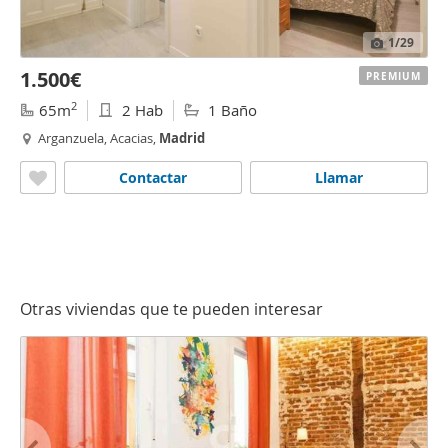
1
/29
1.500€
PREMIUM
2
65m
2 Hab
1 Baño
Arganzuela, Acacias,
Madrid
Contactar
Llamar
Otras viviendas que te pueden interesar