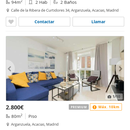
2
94m
2 Hab
2 Baños
Calle de la Ribera de Curtidores 34, Arganzuela, Acacias, Madrid
Contactar
Llamar
1
/10
2.800€
Máx. 10km
PREMIUM
2
80m
Piso
Arganzuela, Acacias, Madrid