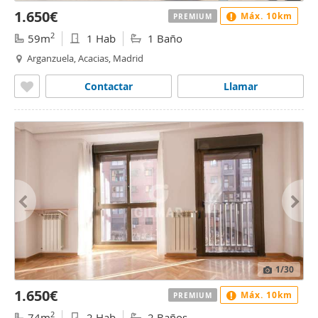
1.650€
Máx. 10km
PREMIUM
2
59m
1 Hab
1 Baño
Arganzuela, Acacias, Madrid
Contactar
Llamar
1
/30
1.650€
Máx. 10km
PREMIUM
2
74m
2 Hab
2 Baños