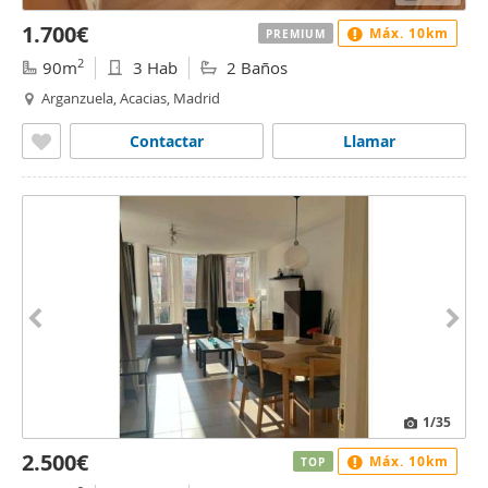
1.700€
Máx. 10km
PREMIUM
2
90m
3 Hab
2 Baños
Arganzuela, Acacias, Madrid
Contactar
Llamar
1
/35
2.500€
Máx. 10km
TOP