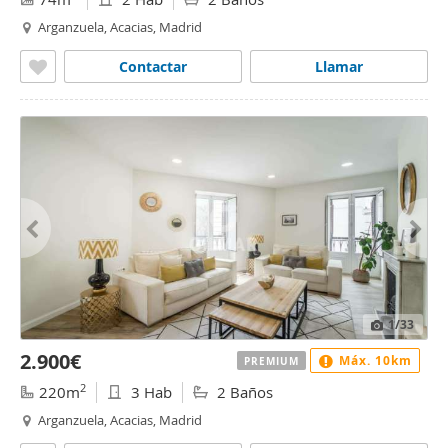
Arganzuela, Acacias, Madrid
Contactar
Llamar
1
/33
2.900€
Máx. 10km
PREMIUM
2
220m
3 Hab
2 Baños
Arganzuela, Acacias, Madrid