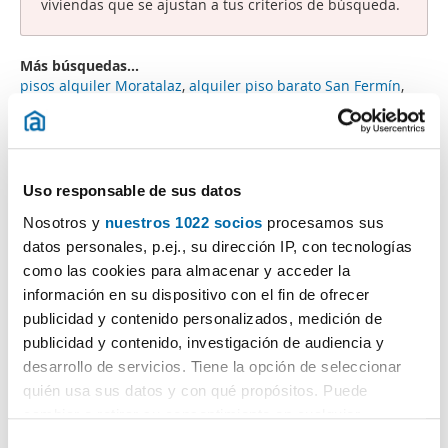
viviendas que se ajustan a tus criterios de búsqueda.
Más búsquedas...
pisos alquiler Moratalaz
,
alquiler piso barato San Fermín
,
pisos Villaverde bajo alquiler
,
piso particular Carabanchel
,
piso barato Usera
,
alquiler piso barato Carabanchel
,
pisos
alquiler Puente de Vallecas
,
piso alquiler particular Puente
de Vallecas
,
pisos alquiler Ensanche De Vallecas
,
Uso responsable de sus datos
Búsquedas similares a "Alquiler pisos 500 euros
Nosotros y
nuestros 1022 socios
procesamos sus
Carabanchel Madrid":
alquiler casas Madrid
,
alquiler pisos
Barajas Madrid
,
alquiler pisos Moratalaz
,
alquiler pisos
datos personales, p.ej., su dirección IP, con tecnologías
Puente de Vallecas
,
alquiler pisos Ensanche De Vallecas
,
como las cookies para almacenar y acceder la
alquiler pisos Villaverde Bajo
,
alquiler piso particular
información en su dispositivo con el fin de ofrecer
Carabanchel
,
alquiler piso particular Puente de Vallecas
,
publicidad y contenido personalizados, medición de
alquiler piso barato San Fermín
,
alquiler piso barato
publicidad y contenido, investigación de audiencia y
Avenida de Entrevías Madrid
.
desarrollo de servicios. Tiene la opción de seleccionar
quién usa sus datos y con qué propósitos. Puede
cambiar o retirar su consentimiento en cualquier
momento desde la Declaración de cookies o clicando en
S