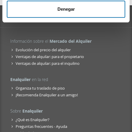
m
nuestros partners de redes sociales, publicidad y análisis
i
web, quienes pueden combinarla con otra información
Denegar
e
que les haya proporcionado o que hayan recopilado a
n
partir del uso que haya hecho de sus servicios.
t
o
Información sobre el
Mercado del Alquiler
Evolución del precio del alquiler
Ventajas de alquilar: para el propietario
Ventajas de alquilar: para el inquilino
Enalquiler
en la red
Organiza tu traslado de piso
¡Recomienda Enalquiler a un amigo!
Sobre
Enalquiler
¿Qué es Enalquiler?
Preguntas frecuentes - Ayuda