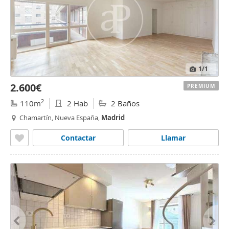
1
/1
2.600€
PREMIUM
2
110m
2 Hab
2 Baños
Chamartín, Nueva España,
Madrid
Contactar
Llamar