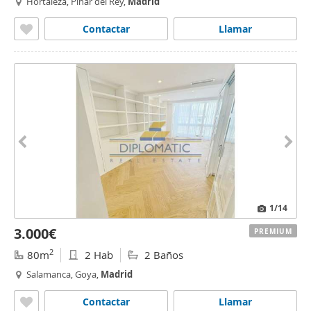
Hortaleza, Pinar del Rey,
Madrid
Contactar
Llamar
1
/14
3.000€
PREMIUM
2
80m
2 Hab
2 Baños
Salamanca, Goya,
Madrid
Contactar
Llamar