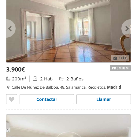
1
/11
3.900€
PREMIUM
2
200m
2 Hab
2 Baños
Calle De Núñez De Balboa, 48, Salamanca, Recoletos,
Madrid
Contactar
Llamar