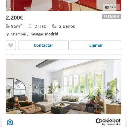
1
/28
2.200€
PREMIUM
2
96m
2 Hab
2 Baños
Chamberí, Trafalgar,
Madrid
Contactar
Llamar
1
/32