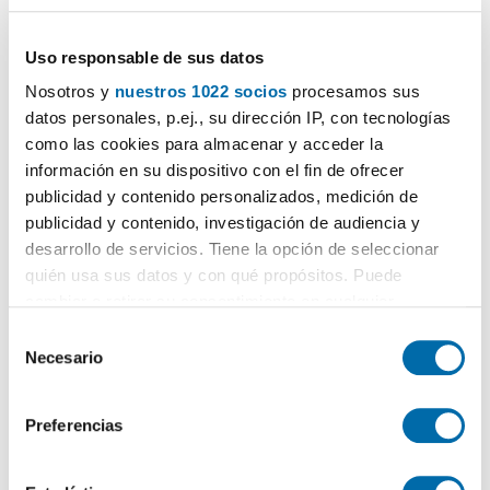
3.750€
PREMIUM
2
130m
3 Hab
2 Baños
Uso responsable de sus datos
Chamberí, Ríos Rosas,
Madrid
Nosotros y
nuestros 1022 socios
procesamos sus
Contactar
Llamar
datos personales, p.ej., su dirección IP, con tecnologías
como las cookies para almacenar y acceder la
información en su dispositivo con el fin de ofrecer
publicidad y contenido personalizados, medición de
publicidad y contenido, investigación de audiencia y
desarrollo de servicios. Tiene la opción de seleccionar
quién usa sus datos y con qué propósitos. Puede
cambiar o retirar su consentimiento en cualquier
momento desde la Declaración de cookies o clicando en
S
el Menú de consentimiento.
Necesario
e
l
1
/39
Si lo permite, también quisiéramos:
e
Preferencias
3.500€
PREMIUM
Recopilar información sobre su ubicación geográfica
c
que puede tener una precisión de varios metros
c
2
152m
3 Hab
2 Baños
Identificar su dispositivo analizándolo activamente