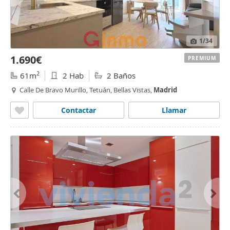
1
/34
1.690€
PREMIUM
2
61m
2 Hab
2 Baños
Calle De Bravo Murillo, Tetuán, Bellas Vistas,
Madrid
Contactar
Llamar