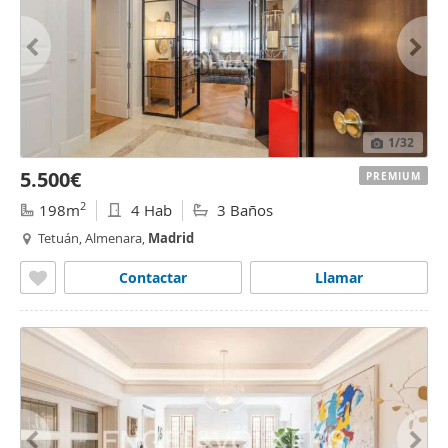
1
/32
5.500€
PREMIUM
2
198m
4 Hab
3 Baños
Tetuán, Almenara,
Madrid
Contactar
Llamar