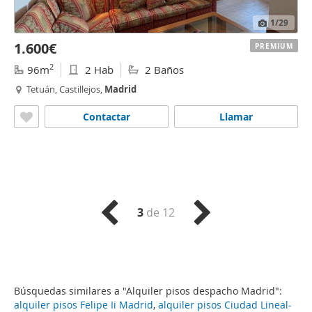
1
/29
1.600€
PREMIUM
2
96m
2 Hab
2 Baños
Tetuán, Castillejos,
Madrid
Contactar
Llamar
3
de 12
Búsquedas similares a "Alquiler pisos despacho Madrid":
alquiler pisos Felipe Ii Madrid
,
alquiler pisos Ciudad Lineal-