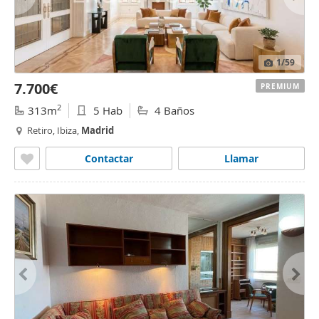
1
/59
7.700€
PREMIUM
2
313m
5 Hab
4 Baños
Retiro, Ibiza,
Madrid
Contactar
Llamar