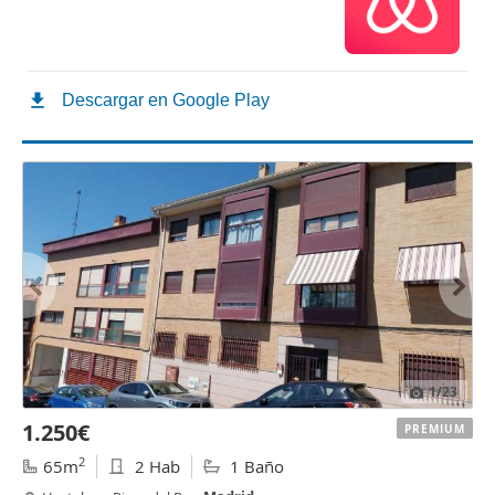
1
/23
1.250€
PREMIUM
2
65m
2 Hab
1 Baño