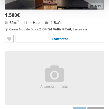
t
1
/19
o
1.580€
2
85m
4 Hab
1 Baño
Carrer Nou de Dulce 2,
Ciutat
Vella
,
Raval
, Barcelona
Contactar
Anuncio sin fotos