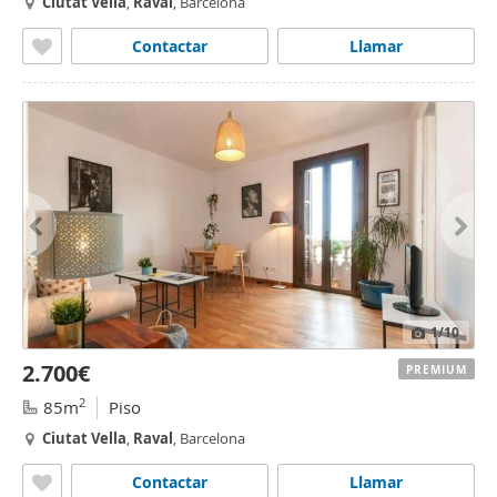
Ciutat
Vella
,
Raval
, Barcelona
Contactar
Llamar
1
/10
2.700€
PREMIUM
2
85m
Piso
Ciutat
Vella
,
Raval
, Barcelona
Contactar
Llamar