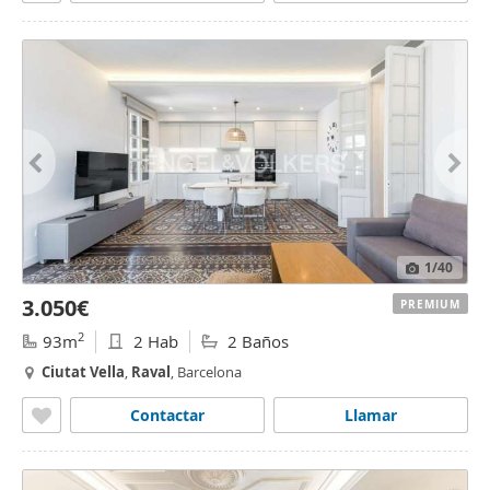
1
/40
3.050€
PREMIUM
2
93m
2 Hab
2 Baños
Ciutat
Vella
,
Raval
, Barcelona
Contactar
Llamar