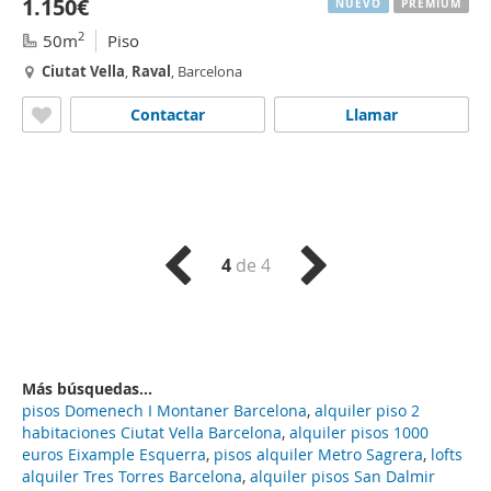
1.150€
NUEVO
PREMIUM
2
50m
Piso
Ciutat
Vella
,
Raval
, Barcelona
Contactar
Llamar
4
de 4
Más búsquedas...
pisos Domenech I Montaner Barcelona
,
alquiler piso 2
habitaciones Ciutat Vella Barcelona
,
alquiler pisos 1000
euros Eixample Esquerra
,
pisos alquiler Metro Sagrera
,
lofts
alquiler Tres Torres Barcelona
,
alquiler pisos San Dalmir