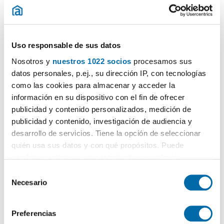
Uso responsable de sus datos
Nosotros y
nuestros 1022 socios
procesamos sus
1
/30
datos personales, p.ej., su dirección IP, con tecnologías
2.500€
PREMIUM
como las cookies para almacenar y acceder la
información en su dispositivo con el fin de ofrecer
2
65m
2 Hab
1 Baño
publicidad y contenido personalizados, medición de
Ciutat
Vella
,
Raval
, Barcelona
publicidad y contenido, investigación de audiencia y
desarrollo de servicios. Tiene la opción de seleccionar
Contactar
Llamar
quién usa sus datos y con qué propósitos. Puede
cambiar o retirar su consentimiento en cualquier
momento desde la Declaración de cookies o clicando en
S
el Menú de consentimiento.
Necesario
e
l
Si lo permite, también quisiéramos:
e
Preferencias
Recopilar información sobre su ubicación geográfica
c