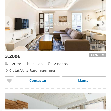
1
/40
3.200€
PREMIUM
2
120m
3 Hab
2 Baños
Ciutat
Vella
,
Raval
, Barcelona
Contactar
Llamar