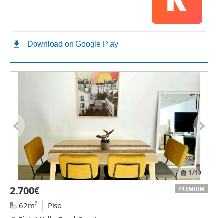
1
/10
2.700€
PREMIUM
2
62m
Piso