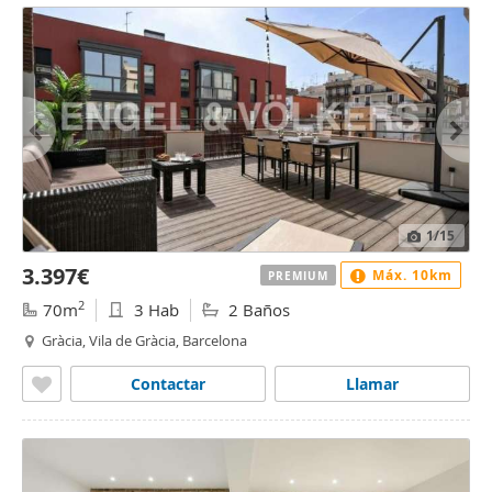
1
/15
3.397€
Máx. 10km
PREMIUM
2
70m
3 Hab
2 Baños
Gràcia, Vila de Gràcia, Barcelona
Contactar
Llamar