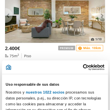
1
/10
2.400€
Máx. 10km
PREMIUM
2
75m
Piso
Gràcia, Vila de Gràcia, Barcelona
Contactar
Llamar
Uso responsable de sus datos
Nosotros y
nuestros 1022 socios
procesamos sus
datos personales, p.ej., su dirección IP, con tecnologías
como las cookies para almacenar y acceder la
información en su dispositivo con el fin de ofrecer