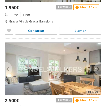
1.950€
Máx. 10km
PREMIUM
2
22m
Piso
Gràcia, Vila de Gràcia, Barcelona
Contactar
Llamar
1
/26
2.500€
Máx. 10km
PREMIUM