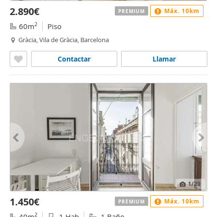
2.890€
Máx. 10km
PREMIUM
2
60m
Piso
Gràcia, Vila de Gràcia, Barcelona
Contactar
Llamar
1
/29
1.450€
Máx. 10km
PREMIUM
2
40m
1 Hab
1 Baño