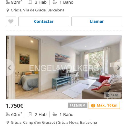
2
82m
3 Hab
1 Baño
Gràcia, Vila de Gràcia, Barcelona
Contactar
Llamar
1
/38
1.750€
Máx. 10km
PREMIUM
2
60m
2 Hab
1 Baño
Gràcia, Camp d'en Grassot i Gràcia Nova, Barcelona