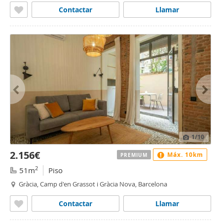
Contactar
Llamar
1
/10
2.156€
Máx. 10km
PREMIUM
2
51m
Piso
Gràcia, Camp d'en Grassot i Gràcia Nova, Barcelona
Contactar
Llamar