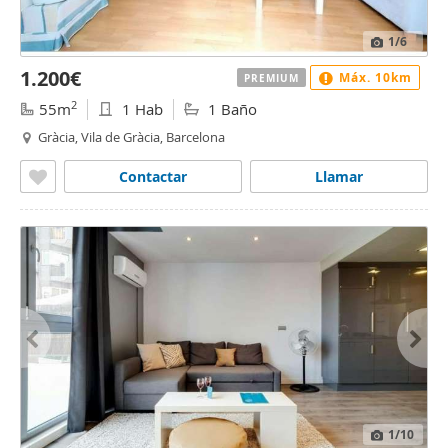
1
/6
1.200€
Máx. 10km
PREMIUM
2
55m
1 Hab
1 Baño
Gràcia, Vila de Gràcia, Barcelona
Contactar
Llamar
1
/10