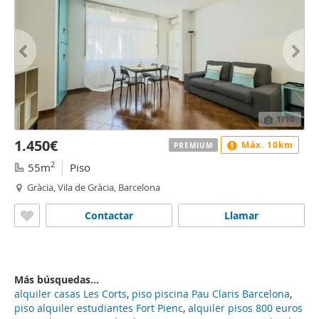
1
/10
1.450€
Máx. 10km
PREMIUM
2
55m
Piso
Gràcia, Vila de Gràcia, Barcelona
Contactar
Llamar
Más búsquedas...
alquiler casas Les Corts
,
piso piscina Pau Claris Barcelona
,
piso alquiler estudiantes Fort Pienc
,
alquiler pisos 800 euros