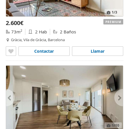
1
/3
2.600€
PREMIUM
2
73m
2 Hab
2 Baños
Gràcia, Vila de Gràcia, Barcelona
Contactar
Llamar
1
/10