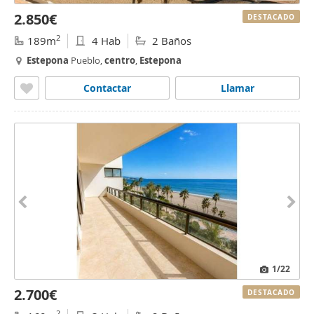
2.850€
DESTACADO
2
189m
4 Hab
2 Baños
Estepona
Pueblo,
centro
,
Estepona
Contactar
Llamar
1
/22
2.700€
DESTACADO
2