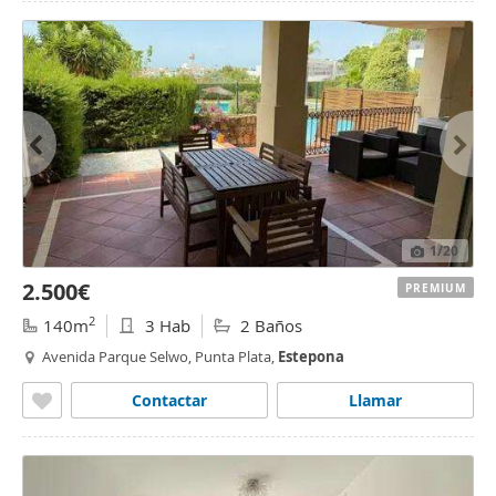
1
/20
2.500€
PREMIUM
2
140m
3 Hab
2 Baños
Avenida Parque Selwo, Punta Plata,
Estepona
Contactar
Llamar