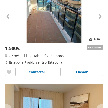
1
/29
1.500€
PREMIUM
2
85m
2 Hab
2 Baños
Estepona
Pueblo,
centro
,
Estepona
Contactar
Llamar