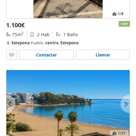
1
/8
1.100€
TOP
2
75m
2 Hab
1 Baño
Estepona
Pueblo,
centro
,
Estepona
Contactar
Llamar
1
/21