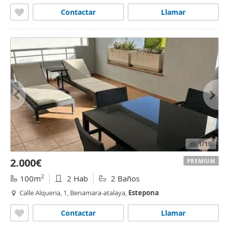
Contactar
Llamar
1
/10
2.000€
PREMIUM
2
100m
2 Hab
2 Baños
Calle Alqueria, 1, Benamara-atalaya,
Estepona
Contactar
Llamar