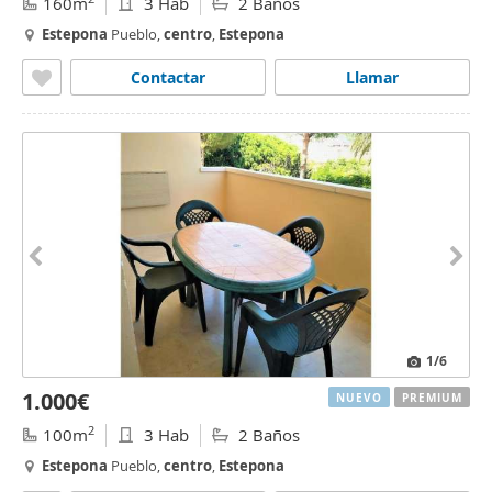
160m
3 Hab
2 Baños
Estepona
Pueblo,
centro
,
Estepona
Contactar
Llamar
1
/6
1.000€
NUEVO
PREMIUM
2
100m
3 Hab
2 Baños
Estepona
Pueblo,
centro
,
Estepona