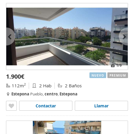
1
/9
1.900€
NUEVO
PREMIUM
2
112m
2 Hab
2 Baños
Estepona
Pueblo,
centro
,
Estepona
Contactar
Llamar