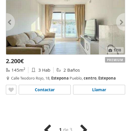
1
/10
2.200€
PREMIUM
2
145m
3 Hab
2 Baños
Calle Teodoro Rojo, 18,
Estepona
Pueblo,
centro
,
Estepona
Contactar
Llamar
1
de 3