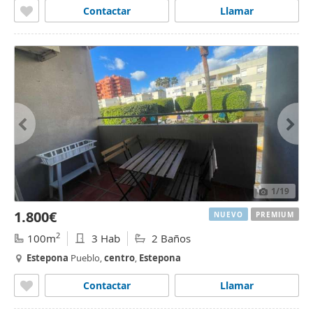
Contactar
Llamar
1
/19
1.800€
NUEVO
PREMIUM
2
100m
3 Hab
2 Baños
Estepona
Pueblo,
centro
,
Estepona
Contactar
Llamar