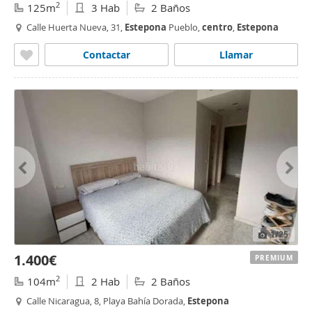
2
125m
3 Hab
2 Baños
Calle Huerta Nueva, 31,
Estepona
Pueblo,
centro
,
Estepona
Contactar
Llamar
1
/25
1.400€
PREMIUM
2
104m
2 Hab
2 Baños
Calle Nicaragua, 8, Playa Bahía Dorada,
Estepona