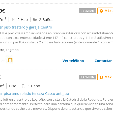
creditar solvencia económica. No se permite la tenencia de animales domésti
a. Contrato de alquiler de vivienda por cursos académicos, con entrega de 2
0€
Máx.
PREMIUM
lidades de fianza.
2
7m
2 Hab
2 Baños
er piso trastero y garaje Centro
UILA preciosa y amplia vivienda en Gran via exterior y con altura!Totalment
ado con excelentes calidades.Tiene 147 m2 construidos y 111 m2 utilesPreci
ución sin pasillo.Consta de 2 amplias habitaciones (anteriormente 4) con ar
ados revestidos (una de ellas con balcón a Gran Via), salón de dos ambient
tro, Logroño
lcón a Gran Vía, cocina con office montada con electrodomésticos y balcón,
completos uno tipo suite.Suelo de parquet tipo tarima, puertas macizas de r
 lisas, ventanas en madera climalit, calefacción central con contador individ
Ver teléfono
Contactar
s tiene otro armario empotrado en el hall.Buena altura y orientación este-o
a dispone de trastero bajo cubierta.Ascensor directo hasta la planta del tra
aje opcionalSE REQUIERE CONTRATO FIJO, ESTABILIDAD LABORAL Y SOLVEN
€
Máx.
PREMIUM
RABLEGAstos de comunidad por parte del inquilinoExcelente finca.Pregun
2
m
Piso
1 Baño
er piso amueblado terraza Casco antiguo
 loft en el centro de Logroño, con vista a la Catedral de la Redonda. Para e
el primer momento. Perfecto para una persona que quiera vivir en una zon
ecesitar de coche para moverse. Dispone de una estancia que sirve de salón