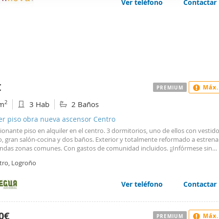
Ver teléfono
Contactar
web se usan para personalizar el contenido y los anuncios, ofrec
ar el tráfico. Además, compartimos información sobre el uso que
tners de redes sociales, publicidad y análisis web, quienes pue
ación que les haya proporcionado o que hayan recopilado a parti
vicios.
€
Máx.
PREMIUM
2
m
3 Hab
2 Baños
er piso obra nueva ascensor Centro
onante piso en alquiler en el centro. 3 dormitorios, uno de ellos con vestid
, gran salón-cocina y dos baños. Exterior y totalmente reformado a estrena
ndas zonas comunes. Con gastos de comunidad incluidos. ¡¡Infórmese sin
miso!!.
tro, Logroño
Ver teléfono
Contactar
0€
Máx.
PREMIUM