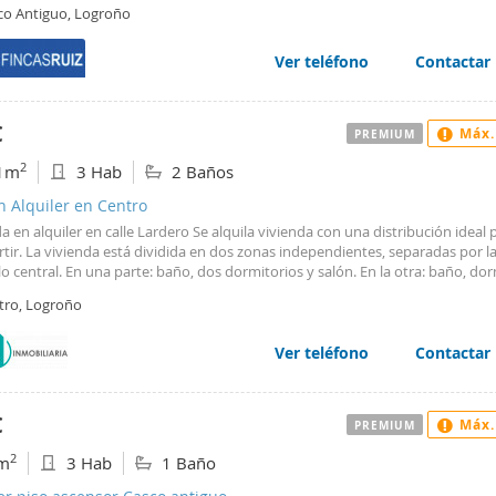
so que da salida a una bonita terraza, cocina montada y equipada y un bañ
co Antiguo, Logroño
e ducha. Es un primero sin ascensor. Garaje opcional Se solicitan dos meses
. VIVIR EN EL CENTRO, NUNCA FUE TAN FACIL!!! Fincas Ruiz Logroño 6486808
56 Calle Belchite 4
Ver teléfono
Contactar
€
Máx.
PREMIUM
2
1m
3 Hab
2 Baños
n Alquiler en Centro
a en alquiler en calle Lardero Se alquila vivienda con una distribución ideal 
ir. La vivienda está dividida en dos zonas independientes, separadas por la
llo central. En una parte: baño, dos dormitorios y salón. En la otra: baño, dor
De esta forma, cada inquilino o pareja puede disfrutar de su propio espacio 
tro, Logroño
tiendo únicamente la cocina. Incluye gastos de comunidad y calefacción ce
or individual. Se requiere dos meses de fianza. No se admiten mascotas. Má
ción en Inmobiliaria Iberia.
Ver teléfono
Contactar
€
Máx.
PREMIUM
2
m
3 Hab
1 Baño