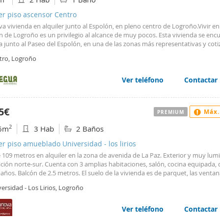
er piso ascensor Centro
va vivienda en alquiler junto al Espolón, en pleno centro de Logroño.Vivir en
n de Logroño es un privilegio al alcance de muy pocos. Esta vivienda se enc
 junto al Paseo del Espolón, en una de las zonas más representativas y cot
ad, rodeada de comercios, restaurantes, servicios y toda la vida que ofrece e
tro, Logroño
.La distribución está pensada para disfrutar de un hogar cómodo y funciona
orios, un baño completo, cocina independiente y salón, ofreciendo espacios
os para quienes valoran la comodidad en su día a día.Su ubicación permite d
Ver teléfono
Contactar
ciudad a pie, olvidándose de desplazamientos y aprovechando al máximo to
o tiene para ofrecer.Como valor añadido, la vivienda dispone de plaza de ga
al, una ventaja especialmente apreciada en una ubicación tan céntrica.Una
5€
Máx.
PREMIUM
nidad para quienes buscan una vivienda bien situada, cómoda y con el privi
unto al Espolón.Plaza de garaje opcional.
2
6m
3 Hab
2 Baños
er piso amueblado Universidad - los lirios
 109 metros en alquiler en la zona de avenida de La Paz. Exterior y muy lu
ación norte-sur. Cuenta con 3 amplias habitaciones, salón, cocina equipada,
años. Balcón de 2.5 metros. El suelo de la vivienda es de parquet, las venta
o con cristales climalit y la carpintería interior es de sapelly. La puerta princi
ersidad - Los Lirios, Logroño
ad. Tiene sistema de calefacción central y agua caliente mediante termo eléc
en un edificio con ascensor a piso llano y adaptado a minusválidos mediant
 Gastos de comunidad incluidos, 126,48 €/mes Requisitos: Para la contratac
Ver teléfono
Contactar
de alquiler, presentación de contrato laboral de larga duración y 3 últimas