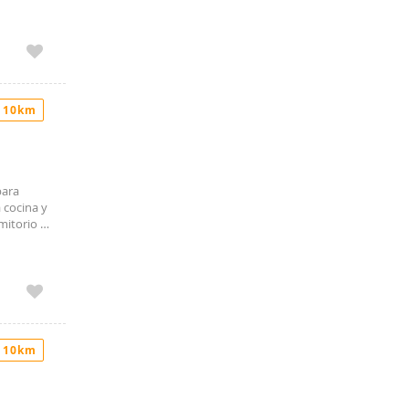
o con
 de
35 /
 10km
para
 cocina y
mitorio y
privado,
ntral con
s
 10km