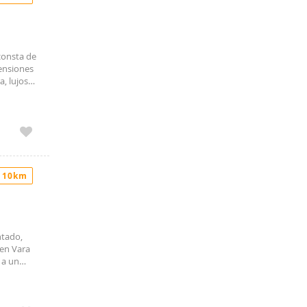
consta de
ensiones
, lujosa
alcón para
 10km
tado,
 en Vara
 a un
plio
Cocina
de gas