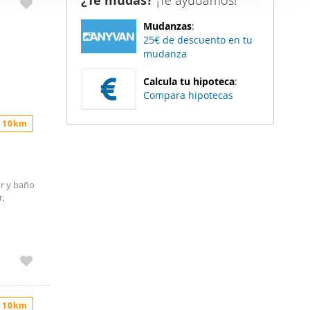
¿Te mudas?
¡Te ayudamos!
er funciones
Mudanzas
:
 haga del
25€ de descuento en tu
den
mudanza
r del uso
Calcula tu hipoteca
:
Compara hipotecas
 10km
or y baño
r,
 10km