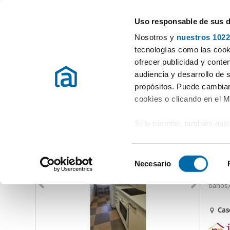
Uso responsable de sus 
Especialistas en pisos en alquiler
Nosotros y
nuestros 1022
Logroño
Elegir distrito
tecnologías como las cooki
ofrecer publicidad y conte
Inicio
Alquiler pisos La Rioja
Alquiler pisos Logroño
Alquiler
audiencia y desarrollo de 
propósitos. Puede cambiar
Alquiler pisos Cascajos piqueras Logroño
(1 viviendas)
cookies o clicando en el 
Si lo permite, también qui
975
Recopilar información
80
metros
S
Identificar su disposi
Necesario
Alquil
e
digitales)
Cascaj
l
baños,c
Obtenga más información 
e
preferencias en la
sección
c
Cas
en la Declaración de cooki
c