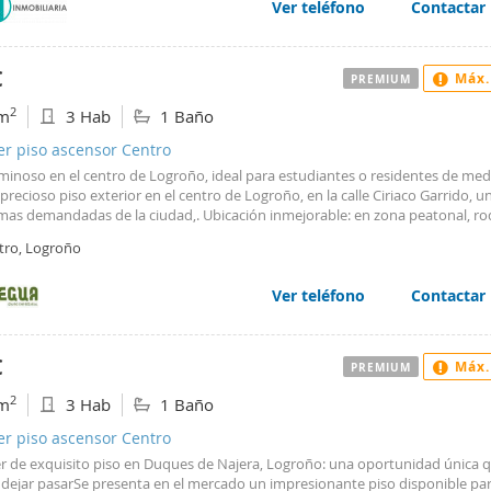
 - Muy céntrico, con excelente comunicación y todos los servicios cerca. Con
Ver teléfono
Contactar
 para parejas. - No se admiten mascotas. - Se requieren dos meses de fianza.
s al 941 289 945 o visítanos en Inmobiliaria Iberia para más información.
€
Máx.
PREMIUM
2
m
3 Hab
1 Baño
er piso ascensor Centro
minoso en el centro de Logroño, ideal para estudiantes o residentes de medi
 precioso piso exterior en el centro de Logroño, en la calle Ciriaco Garrido, u
mas demandadas de la ciudad,. Ubicación inmejorable: en zona peatonal, r
os, servicios, universidades y hospitales, perfecto para estudiantes o profe
tro, Logroño
ios. La vivienda, de 88 m², se encuentra en una quinta planta con ascensor 
munidad tranquila. Recientemente reformado, ofrece espacios amplios, mu
tural y una distribución muy versátil: - 3 habitaciones exteriores. - Saló
Ver teléfono
Contactar
 a balcón exterior. - Cocina independiente totalmente equipada. - Baño
r con plato de ducha.El piso permite dividirse en dos zonas independientes
mitorio y salita, ideal para compartir manteniendo la privacidad. No se ace
€
Máx.
PREMIUM
as.Una oportunidad única para vivir en el centro con todas las comodidade
lidad que necesitas.¡No pierdas la oportunidad de visitarlo!.
2
m
3 Hab
1 Baño
er piso ascensor Centro
er de exquisito piso en Duques de Najera, Logroño: una oportunidad única 
 dejar pasarSe presenta en el mercado un impresionante piso disponible par