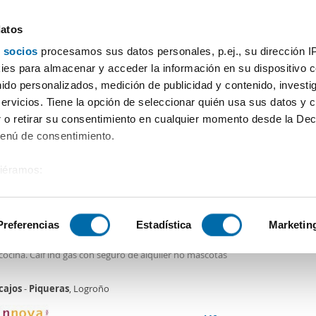
datos
 socios
procesamos sus datos personales, p.ej., su dirección I
Precio
Superficie
Habitaciones
Más filtros - 2
es para almacenar y acceder la información en su dispositivo co
nido personalizados, medición de publicidad y contenido, investi
 pisos Cascajos piqueras Logroño
servicios. Tiene la opción de seleccionar quién usa sus datos y 
 o retirar su consentimiento en cualquier momento desde la Dec
Ordenación Enalqu
Menú de consentimiento.
siéramos:
€
 sobre su ubicación geográfica que puede tener una precisión de
2
m
2 Hab
2 Baños
tivo analizándolo activamente para buscar características específ
Preferencias
Estadística
Marketin
er piso piscina Cascajos - piqueras
os
apartamento todo exterior con piscina y garaje 2 dormitorios, salón dobl
ocina. Calf ind gas con seguro de alquiler no mascotas
sobre cómo se procesan sus datos personales y establezca su
 de datos
. Puede cambiar o retirar su consentimiento en cualq
cajos
-
Piqueras
, Logroño
es.