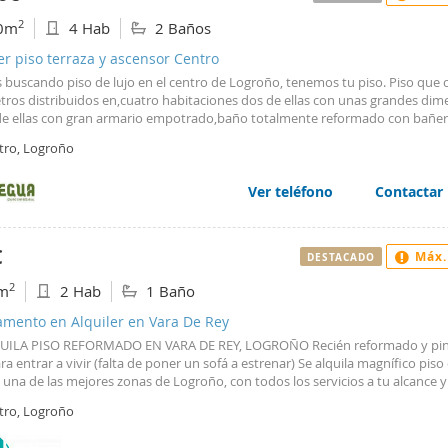
2
0m
4 Hab
2 Baños
er piso terraza y ascensor Centro
s buscando piso de lujo en el centro de Logroño, tenemos tu piso. Piso que 
tros distribuidos en,cuatro habitaciones dos de ellas con unas grandes dim
de ellas con gran armario empotrado,baño totalmente reformado con bañera
totalmente equipada con salida a magnifico patio interior, tiene también b
tro, Logroño
 y disfrutar de las vistas del centro de Logroño. Estaremos encantados de
telo .Ven a visitarlo!!!!!
Ver teléfono
Contactar
€
Máx.
DESTACADO
2
m
2 Hab
1 Baño
amento en Alquiler en Vara De Rey
UILA PISO REFORMADO EN VARA DE REY, LOGROÑO Recién reformado y pin
ara entrar a vivir (falta de poner un sofá a estrenar) Se alquila magnífico piso
 una de las mejores zonas de Logroño, con todos los servicios a tu alcance y
l centro. Distribución y características: - 2 habitaciones, una de ellas con am
tro, Logroño
 empotrado y baño completo en suite. - Baño principal + aseo adicional. - 
nte equipada. - Salón amplio y luminoso. - Terraza. - Calefacción individual 