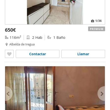
1
/36
650€
PREMIUM
2
116m
2 Hab
1 Baño
Albelda de Iregua
Contactar
Llamar