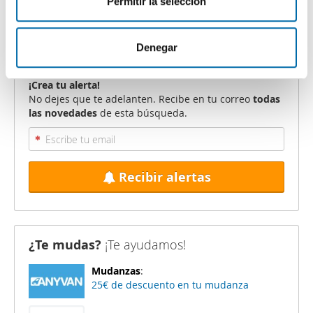
Permitir la selección
Oeste Logroño
.
i
información sobre el uso que haga del sitio web con
m
nuestros partners de redes sociales, publicidad y análisis
i
web, quienes pueden combinarla con otra información
Denegar
e
que les haya proporcionado o que hayan recopilado a
n
partir del uso que haya hecho de sus servicios.
¡Crea tu alerta!
t
No dejes que te adelanten. Recibe en tu correo
todas
las novedades
de esta búsqueda.
o
Recibir alertas
¿Te mudas?
¡Te ayudamos!
Mudanzas
:
25€ de descuento en tu mudanza