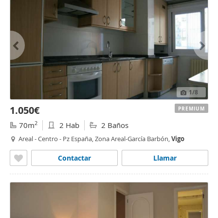
1
/8
1.050€
PREMIUM
2
70m
2 Hab
2 Baños
Areal - Centro - Pz España, Zona Areal-García Barbón,
Vigo
Contactar
Llamar