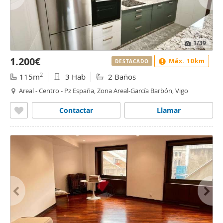
1
/39
1.200€
Máx. 10km
DESTACADO
2
115m
3 Hab
2 Baños
Areal - Centro - Pz España, Zona Areal-García Barbón, Vigo
Contactar
Llamar