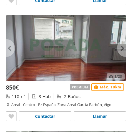
Contactar
Llamar
1
/23
850€
Máx. 10km
PREMIUM
2
110m
3 Hab
2 Baños
Areal - Centro - Pz España, Zona Areal-García Barbón, Vigo
Contactar
Llamar