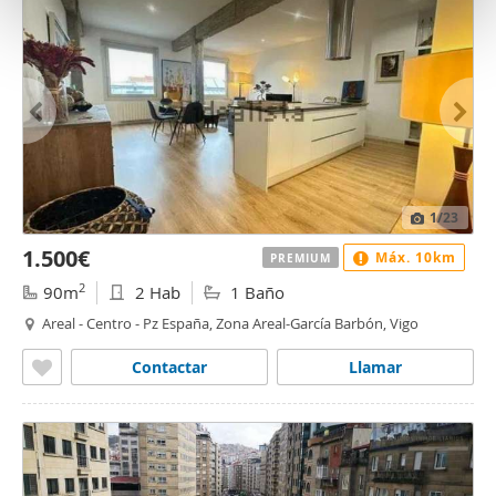
t
o
1
/23
1.500€
Máx. 10km
PREMIUM
2
90m
2 Hab
1 Baño
Areal - Centro - Pz España, Zona Areal-García Barbón, Vigo
Contactar
Llamar