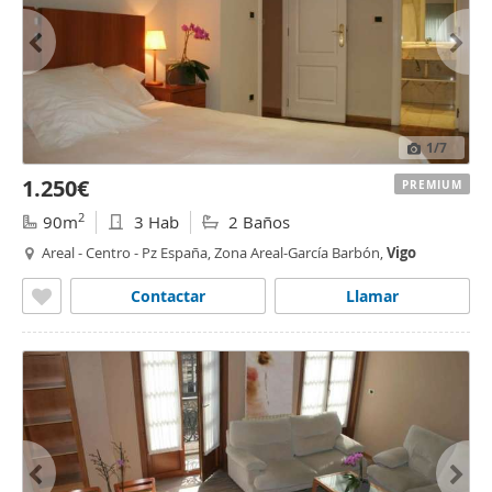
1
/7
1.250€
PREMIUM
2
90m
3 Hab
2 Baños
Areal - Centro - Pz España, Zona Areal-García Barbón,
Vigo
Contactar
Llamar