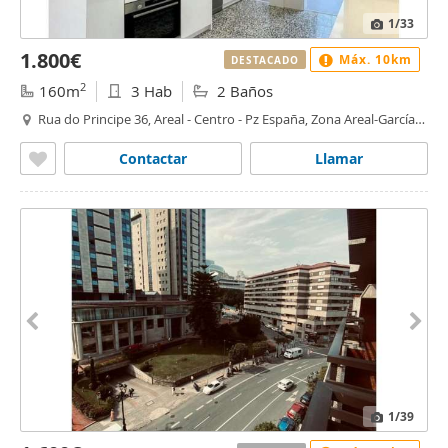
1
/33
1.800€
Máx. 10km
DESTACADO
2
160m
3 Hab
2 Baños
Rua do Principe 36, Areal - Centro - Pz España, Zona Areal-García
Barbón, Vigo
Contactar
Llamar
1
/39