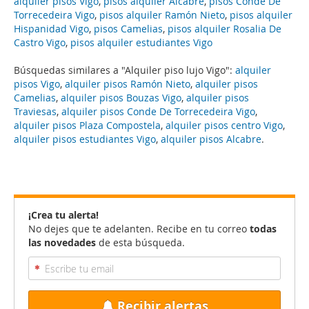
alquiler pisos Vigo
,
pisos alquiler Alcabre
,
pisos Conde De
Torrecedeira Vigo
,
pisos alquiler Ramón Nieto
,
pisos alquiler
Hispanidad Vigo
,
pisos Camelias
,
pisos alquiler Rosalia De
Castro Vigo
,
pisos alquiler estudiantes Vigo
Búsquedas similares a "Alquiler piso lujo Vigo":
alquiler
pisos Vigo
,
alquiler pisos Ramón Nieto
,
alquiler pisos
Camelias
,
alquiler pisos Bouzas Vigo
,
alquiler pisos
Traviesas
,
alquiler pisos Conde De Torrecedeira Vigo
,
alquiler pisos Plaza Compostela
,
alquiler pisos centro Vigo
,
alquiler pisos estudiantes Vigo
,
alquiler pisos Alcabre
.
¡Crea tu alerta!
No dejes que te adelanten. Recibe en tu correo
todas
las novedades
de esta búsqueda.
Recibir alertas