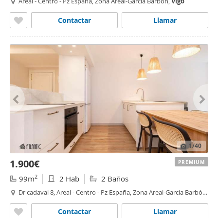
Areal - Centro - Pz España, Zona Areal-García Barbón,
Vigo
Contactar
Llamar
1
/40
1.900€
PREMIUM
2
99m
2 Hab
2 Baños
Dr cadaval 8, Areal - Centro - Pz España, Zona Areal-García Barbón,
Vigo
Contactar
Llamar