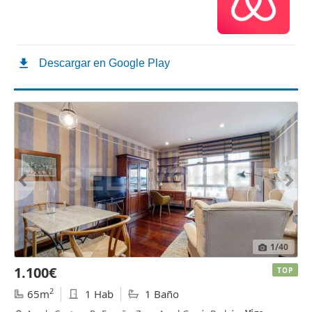
1
/40
1.100€
TOP
2
65m
1 Hab
1 Baño