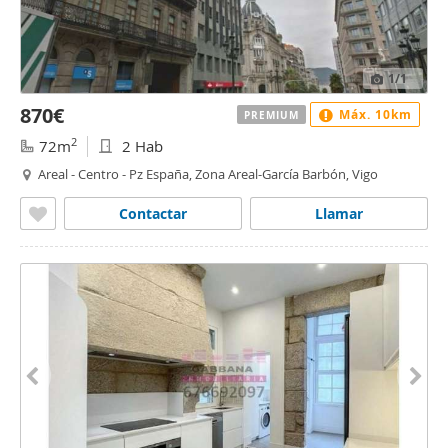
1
/1
870€
Máx. 10km
PREMIUM
2
72m
2 Hab
Areal - Centro - Pz España, Zona Areal-García Barbón, Vigo
Contactar
Llamar