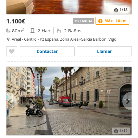
1
/18
1.100€
Máx. 10km
PREMIUM
2
80m
2 Hab
2 Baños
Areal - Centro - Pz España, Zona Areal-García Barbón, Vigo
Contactar
Llamar
1
/12