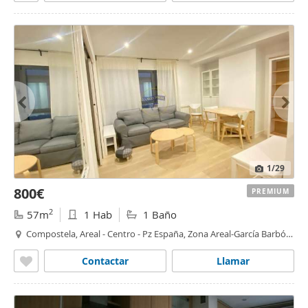
1
/29
800€
PREMIUM
2
57m
1 Hab
1 Baño
Compostela, Areal - Centro - Pz España, Zona Areal-García Barbón,
Vigo
Contactar
Llamar