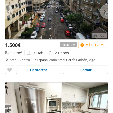
1
/20
1.500€
Máx. 10km
PREMIUM
2
120m
3 Hab
2 Baños
Areal - Centro - Pz España, Zona Areal-García Barbón, Vigo
Contactar
Llamar