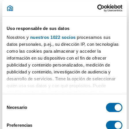
Areal - Centro - Pz España, Zona Areal-García Barbón, Vigo
Contactar
Llamar
Uso responsable de sus datos
Nosotros y
nuestros 1022 socios
procesamos sus
datos personales, p.ej., su dirección IP, con tecnologías
como las cookies para almacenar y acceder la
información en su dispositivo con el fin de ofrecer
publicidad y contenido personalizados, medición de
publicidad y contenido, investigación de audiencia y
desarrollo de servicios. Tiene la opción de seleccionar
quién usa sus datos y con qué propósitos. Puede
1
/17
cambiar o retirar su consentimiento en cualquier
880€
Máx. 10km
PREMIUM
momento desde la Declaración de cookies o clicando en
S
el Menú de consentimiento.
2
Necesario
74m
2 Hab
2 Baños
e
l
Areal - Centro - Pz España, Zona Areal-García Barbón, Vigo
Si lo permite, también quisiéramos:
e
Preferencias
Contactar
Llamar
Recopilar información sobre su ubicación geográfica