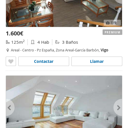
1
/9
1.600€
PREMIUM
2
125m
4 Hab
3 Baños
Areal - Centro - Pz España, Zona Areal-García Barbón,
Vigo
Contactar
Llamar