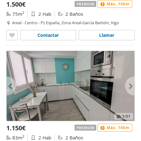
1.500€
Máx. 10km
PREMIUM
2
75m
2 Hab
2 Baños
Areal - Centro - Pz España, Zona Areal-García Barbón, Vigo
Contactar
Llamar
1
/21
1.150€
Máx. 10km
PREMIUM
2
83m
2 Hab
2 Baños