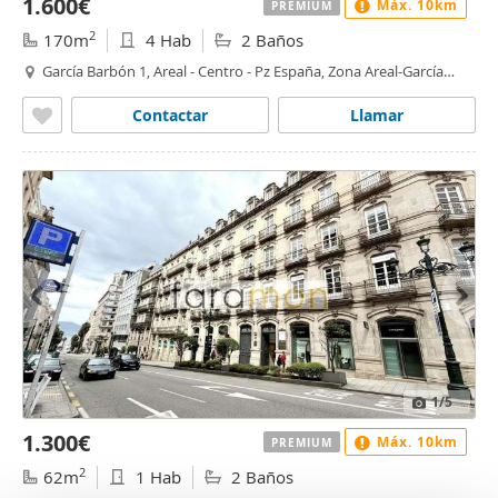
1.600€
Máx. 10km
PREMIUM
2
170m
4 Hab
2 Baños
García Barbón 1, Areal - Centro - Pz España, Zona Areal-García
Barbón, Vigo
Contactar
Llamar
1
/5
1.300€
Máx. 10km
PREMIUM
2
62m
1 Hab
2 Baños