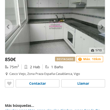
1
/13
850€
Máx. 10km
DESTACADO
2
75m
2 Hab
1 Baño
Casco Viejo, Zona Praza España-Casablanca, Vigo
Contactar
Llamar
Más búsquedas...