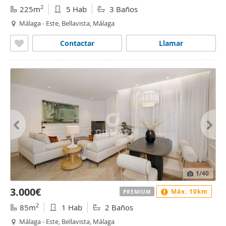
2
225m
5 Hab
3 Baños
Málaga - Este, Bellavista, Málaga
Contactar
Llamar
1
/40
3.000€
Máx. 10km
PREMIUM
2
85m
1 Hab
2 Baños
Málaga - Este, Bellavista, Málaga