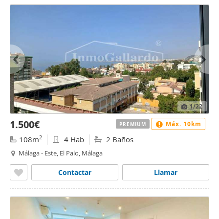
1
/22
1.500€
Máx. 10km
PREMIUM
2
108m
4 Hab
2 Baños
Málaga - Este, El Palo, Málaga
Contactar
Llamar