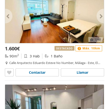
1
/40
1.600€
Máx. 10km
DESTACADO
2
90m
3 Hab
1 Baño
Calle Arquitecto Eduardo Esteve No Number, Málaga - Este, El
Palo, Málaga
Contactar
Llamar