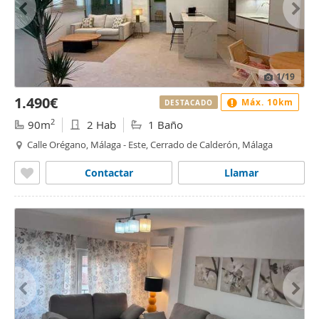
1
/19
1.490€
Máx. 10km
DESTACADO
2
90m
2 Hab
1 Baño
Calle Orégano, Málaga - Este, Cerrado de Calderón, Málaga
Contactar
Llamar