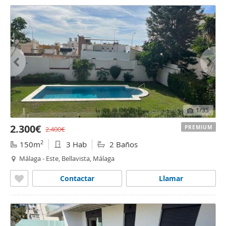
1
/35
2.300€
PREMIUM
2.400€
2
150m
3 Hab
2 Baños
Málaga - Este, Bellavista, Málaga
Contactar
Llamar