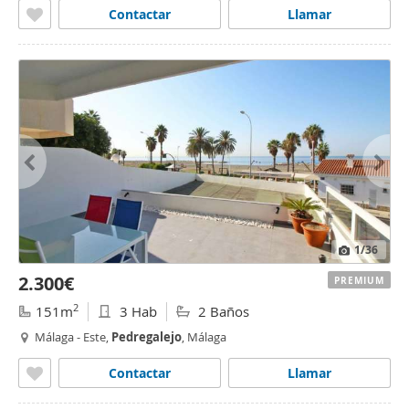
Contactar
Llamar
1
/36
2.300€
PREMIUM
2
151m
3 Hab
2 Baños
Málaga - Este,
Pedregalejo
, Málaga
Contactar
Llamar