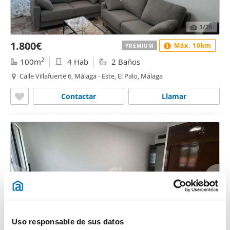
1
/26
1.800€
Máx. 10km
PREMIUM
2
100m
4 Hab
2 Baños
Calle Villafuerte 6, Málaga - Este, El Palo, Málaga
Contactar
Llamar
Uso responsable de sus datos
1
/11