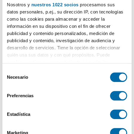
Nosotros y
nuestros 1022 socios
procesamos sus
1.900€
Máx. 10km
PREMIUM
datos personales, p.ej., su dirección IP, con tecnologías
2
como las cookies para almacenar y acceder la
120m
4 Hab
2 Baños
información en su dispositivo con el fin de ofrecer
Málaga - Este, Bellavista, Málaga
publicidad y contenido personalizados, medición de
Contactar
Llamar
publicidad y contenido, investigación de audiencia y
desarrollo de servicios. Tiene la opción de seleccionar
quién usa sus datos y con qué propósitos. Puede
cambiar o retirar su consentimiento en cualquier
momento desde la Declaración de cookies o clicando en
S
el Menú de consentimiento.
Necesario
e
l
Si lo permite, también quisiéramos:
e
Preferencias
Recopilar información sobre su ubicación geográfica
c
que puede tener una precisión de varios metros
c
Identificar su dispositivo analizándolo activamente
i
Estadística
1
/10
para buscar características específicas (huellas
ó
1.200€
Máx. 10km
digitales)
n
Marketing