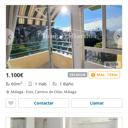
1
/39
1.100€
Máx. 10km
PREMIUM
2
60m
1 Hab
1 Baño
Málaga - Este, Camino de Olías, Málaga
Contactar
Llamar