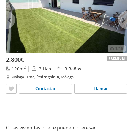
1
/16
2.800€
PREMIUM
2
120m
3 Hab
3 Baños
Málaga - Este,
Pedregalejo
, Málaga
Contactar
Llamar
Otras viviendas que te pueden interesar