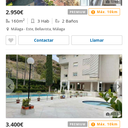
1
/40
2.950€
Máx. 10km
PREMIUM
2
160m
3 Hab
2 Baños
Málaga - Este, Bellavista, Málaga
Contactar
Llamar
1
/23
3.400€
Máx. 10km
PREMIUM