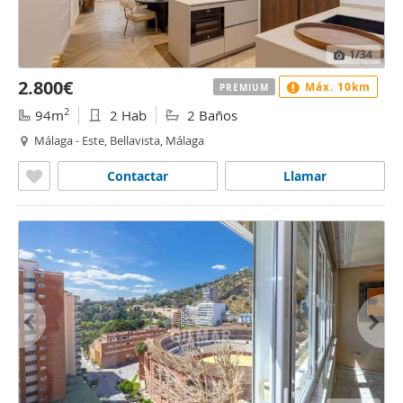
1
/34
2.800€
Máx. 10km
PREMIUM
2
94m
2 Hab
2 Baños
Málaga - Este, Bellavista, Málaga
Contactar
Llamar