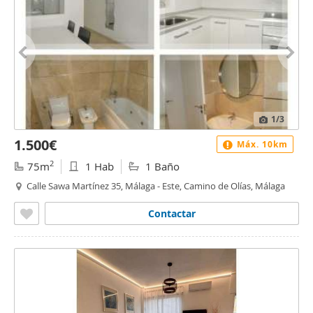
1
/3
1.500€
Máx. 10km
2
75m
1 Hab
1 Baño
Calle Sawa Martínez 35, Málaga - Este, Camino de Olías, Málaga
Contactar