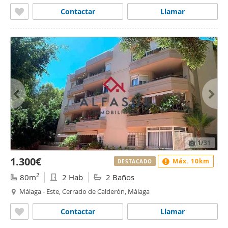
Contactar
Llamar
1
/31
1.300€
Máx. 10km
DESTACADO
2
80m
2 Hab
2 Baños
Málaga - Este, Cerrado de Calderón, Málaga
Contactar
Llamar