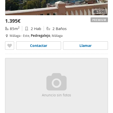
1
/20
1.395€
PREMIUM
2
85m
2 Hab
2 Baños
Málaga - Este,
Pedregalejo
, Málaga
Contactar
Llamar
Anuncio sin fotos