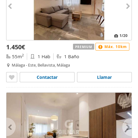
1
/20
1.450€
Máx. 10km
PREMIUM
2
55m
1 Hab
1 Baño
Málaga - Este, Bellavista, Málaga
Contactar
Llamar