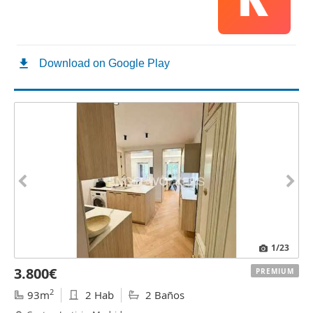
1
/23
3.800€
PREMIUM
2
93m
2 Hab
2 Baños