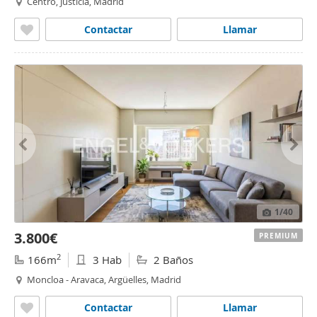
Centro, Justicia, Madrid
Contactar
Llamar
1
/40
3.800€
PREMIUM
2
166m
3 Hab
2 Baños
Moncloa - Aravaca, Argüelles, Madrid
Contactar
Llamar