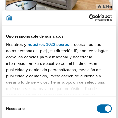
1
/34
3.990€
PREMIUM
2
140m
2 Hab
2 Baños
Centro, Universidad, Madrid
Uso responsable de sus datos
Contactar
Llamar
Nosotros y
nuestros 1022 socios
procesamos sus
datos personales, p.ej., su dirección IP, con tecnologías
como las cookies para almacenar y acceder la
información en su dispositivo con el fin de ofrecer
publicidad y contenido personalizados, medición de
publicidad y contenido, investigación de audiencia y
desarrollo de servicios. Tiene la opción de seleccionar
quién usa sus datos y con qué propósitos. Puede
cambiar o retirar su consentimiento en cualquier
momento desde la Declaración de cookies o clicando en
S
el Menú de consentimiento.
Necesario
e
1
/40
l