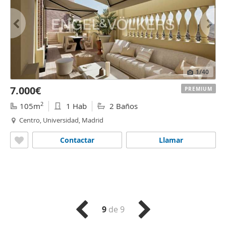
1
/40
7.000€
PREMIUM
2
105m
1 Hab
2 Baños
Centro, Universidad, Madrid
Contactar
Llamar
9
de 9