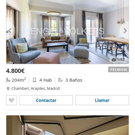
1
/62
4.800€
PREMIUM
2
204m
4 Hab
3 Baños
Chamberí, Arapiles, Madrid
Contactar
Llamar