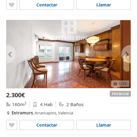
Contactar
Llamar
1
/20
2.300€
PREMIUM
2
160m
4 Hab
2 Baños
Extramurs
, Arrancapins, Valencia
Contactar
Llamar