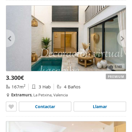
1
/40
3.300€
PREMIUM
2
167m
3 Hab
4 Baños
Extramurs
, La Petxina, Valencia
Contactar
Llamar