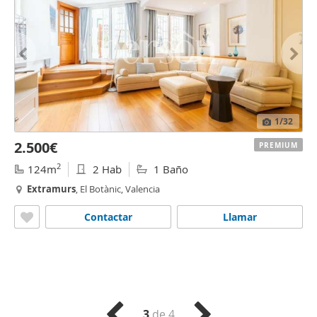
1
/32
2.500€
PREMIUM
2
124m
2 Hab
1 Baño
Extramurs
, El Botànic, Valencia
Contactar
Llamar
3
de 4