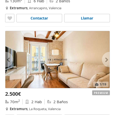
130m
6 Hab
2 Baños
Extramurs
, Arrancapins, Valencia
Contactar
Llamar
1
/19
2.500€
PREMIUM
2
70m
2 Hab
2 Baños
Extramurs
, La Roqueta, Valencia