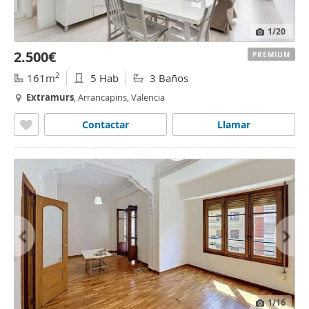
1
/20
2.500€
PREMIUM
2
161m
5 Hab
3 Baños
Extramurs
, Arrancapins, Valencia
Contactar
Llamar
1
/16