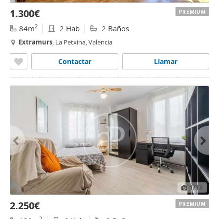
1.300€
PREMIUM
2
84m
2 Hab
2 Baños
Extramurs
, La Petxina, Valencia
Contactar
Llamar
1
/13
2.250€
PREMIUM
2