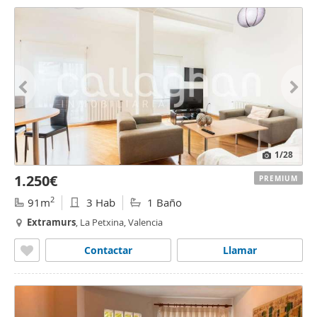
1
/28
1.250€
PREMIUM
2
91m
3 Hab
1 Baño
Extramurs
, La Petxina, Valencia
Contactar
Llamar