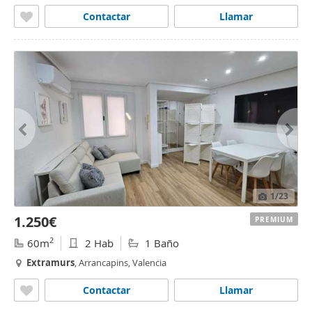
Contactar
Llamar
1
/23
1.250€
PREMIUM
2
60m
2 Hab
1 Baño
Extramurs
, Arrancapins, Valencia
Contactar
Llamar