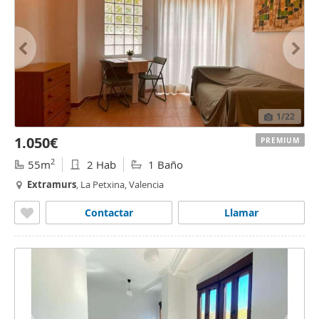
1
/22
1.050€
PREMIUM
2
55m
2 Hab
1 Baño
Extramurs
, La Petxina, Valencia
Contactar
Llamar