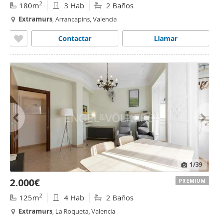
2
180m
3 Hab
2 Baños
Extramurs
, Arrancapins, Valencia
Contactar
Llamar
1
/39
2.000€
PREMIUM
2
125m
4 Hab
2 Baños
Extramurs
, La Roqueta, Valencia