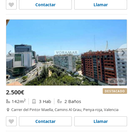
Contactar
Llamar
1
/40
2.500€
DESTACADO
2
142m
3 Hab
2 Baños
Carrer del Pintor Maella, Camins Al Grau, Penya-roja, Valencia
Contactar
Llamar