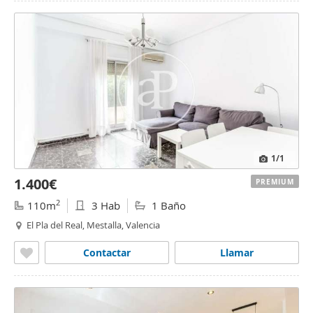
1
/1
1.400€
PREMIUM
2
110m
3 Hab
1 Baño
El Pla del Real, Mestalla, Valencia
Contactar
Llamar