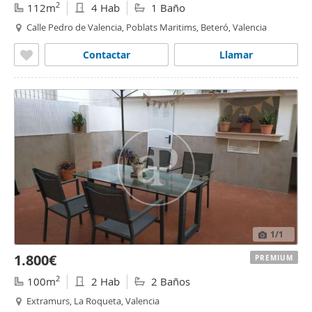
2
112m
4 Hab
1 Baño
Calle Pedro de Valencia, Poblats Maritims, Beteró, Valencia
Contactar
Llamar
1
/1
1.800€
PREMIUM
2
100m
2 Hab
2 Baños
Extramurs, La Roqueta, Valencia