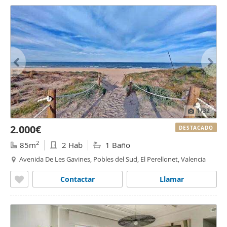
1
/32
2.000€
DESTACADO
2
85m
2 Hab
1 Baño
Avenida De Les Gavines, Pobles del Sud, El Perellonet, Valencia
Contactar
Llamar