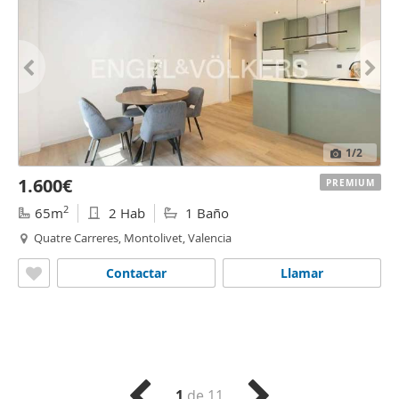
1
/2
1.600€
PREMIUM
2
65m
2 Hab
1 Baño
Quatre Carreres, Montolivet, Valencia
Contactar
Llamar
1
de 11