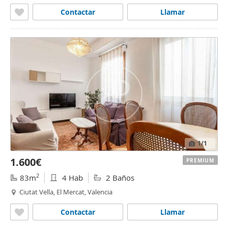
Contactar
Llamar
1
/1
1.600€
PREMIUM
2
83m
4 Hab
2 Baños
Ciutat Vella, El Mercat, Valencia
Contactar
Llamar