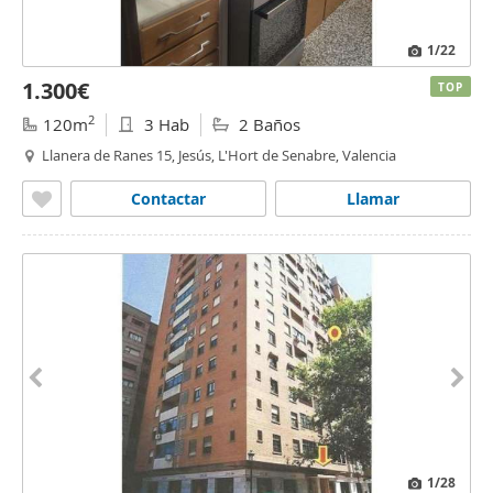
1
/22
1.300€
TOP
2
120m
3 Hab
2 Baños
Llanera de Ranes 15, Jesús, L'Hort de Senabre, Valencia
Contactar
Llamar
1
/28