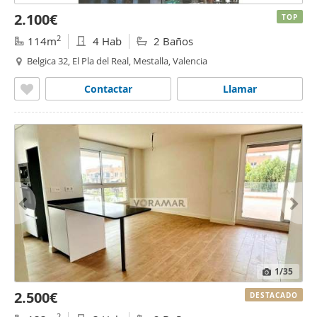
2.100€
TOP
2
114m
4 Hab
2 Baños
Belgica 32, El Pla del Real, Mestalla, Valencia
Contactar
Llamar
1
/35
2.500€
DESTACADO
2