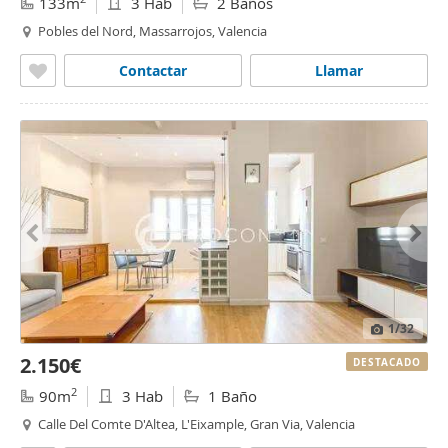
133m
3 Hab
2 Baños
Pobles del Nord, Massarrojos, Valencia
Contactar
Llamar
1
/32
2.150€
DESTACADO
2
90m
3 Hab
1 Baño
Calle Del Comte D'Altea, L'Eixample, Gran Via, Valencia