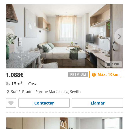
1
/10
1.088€
Máx. 10km
PREMIUM
2
15m
Casa
Sur, El Prado - Parque María Luisa, Sevilla
Contactar
Llamar