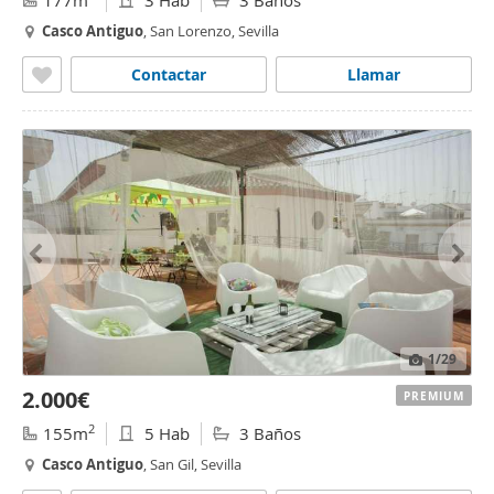
177m
3 Hab
3 Baños
Casco
Antiguo
, San Lorenzo, Sevilla
Contactar
Llamar
1
/29
2.000€
PREMIUM
2
155m
5 Hab
3 Baños
Casco
Antiguo
, San Gil, Sevilla