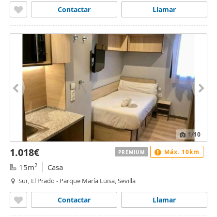
Contactar
Llamar
1
/10
1.018€
Máx. 10km
PREMIUM
2
15m
Casa
Sur, El Prado - Parque María Luisa, Sevilla
Contactar
Llamar