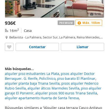
1
/10
936€
Máx. 10km
PREMIUM
2
16m
Casa
Bellavista - La Palmera, Sector Sur, La Palmera, Reina Mercedes,
Sevilla
Contactar
Llamar
Más búsquedas...
alquiler piso estudiantes La Plata
,
pisos alquiler Doctor
Berraquer. G. Renfe, Policlínico
,
piso barato El Plantinar
,
alquiler planta baja Triana Sevilla
,
pisos alquiler Federico
Rubio Sevilla
,
alquiler áticos Marmoles Sevilla
,
piso alquiler
garaje El Porvenir
,
alquiler pisos 900 euros Triana Sevilla
,
alquiler apartamento Huerta de Santa Teresa
,
Búsquedas similares a "Alquiler casa terraza Casco Antiguo