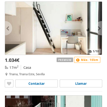
1
/10
1.034€
Máx. 10km
PREMIUM
2
17m
Casa
Triana, Triana Este, Sevilla
Contactar
Llamar