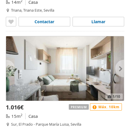
2
14m
Casa
Triana, Triana Este, Sevilla
Contactar
Llamar
1
/10
1.016€
Máx. 10km
PREMIUM
2
15m
Casa
Sur, El Prado - Parque María Luisa, Sevilla