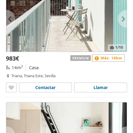
1
/10
983€
Máx. 10km
PREMIUM
2
14m
Casa
Triana, Triana Este, Sevilla
Contactar
Llamar