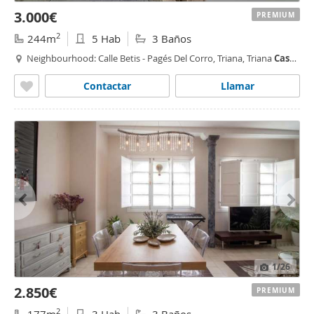
3.000€
PREMIUM
2
244m
5 Hab
3 Baños
Neighbourhood: Calle Betis - Pagés Del Corro, Triana, Triana
Casco
Antiguo
, Sevilla
Contactar
Llamar
1
/26
2.850€
PREMIUM
2