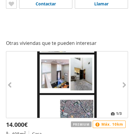
Contactar
Llamar
Otras viviendas que te pueden interesar
1
/3
14.000€
Máx. 10km
PREMIUM
2
405m
Casa