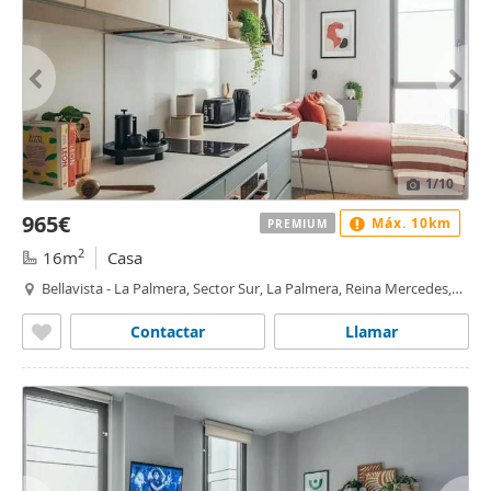
1
/10
965€
Máx. 10km
PREMIUM
2
16m
Casa
Bellavista - La Palmera, Sector Sur, La Palmera, Reina Mercedes,
Sevilla
Contactar
Llamar