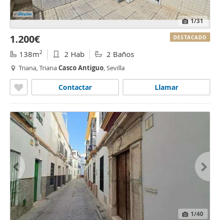
1
/31
1.200€
DESTACADO
2
138m
2 Hab
2 Baños
Triana, Triana
Casco
Antiguo
, Sevilla
Contactar
Llamar
1
/40