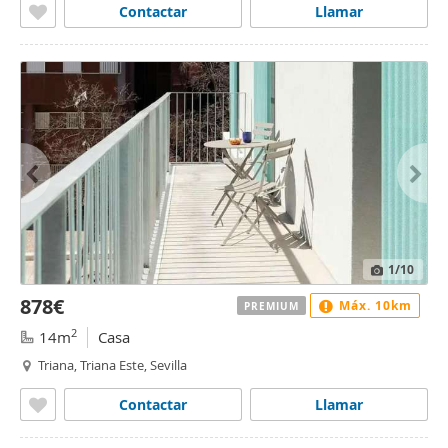
Contactar
Llamar
1
/10
878€
Máx. 10km
PREMIUM
2
14m
Casa
Triana, Triana Este, Sevilla
Contactar
Llamar