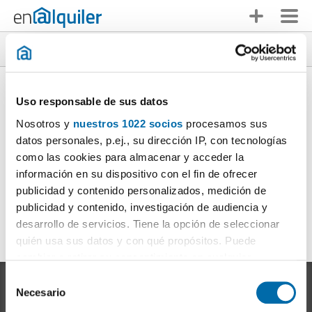
Casas en alquiler particular en toda España
Alquiler casa particular Alicante / Alacant
|
Alquiler casa
(1)
particular Barcelona
|
Alquiler casa particular Cádiz
|
Uso responsable de sus datos
(1)
(4)
Alquiler casa particular Castellón / Castelló
|
Alquiler
(1)
Nosotros y
nuestros 1022 socios
procesamos sus
casa particular Córdoba
|
Alquiler casa particular Girona
(1)
datos personales, p.ej., su dirección IP, con tecnologías
|
(1)
Alquiler casa particular Granada
|
Alquiler casa
como las cookies para almacenar y acceder la
(1)
particular Huelva
|
Alquiler casa particular Madrid
|
información en su dispositivo con el fin de ofrecer
(1)
(2)
Alquiler casa particular Málaga
|
Alquiler casa particular
(6)
publicidad y contenido personalizados, medición de
Sevilla
|
Alquiler casa particular Tarragona
|
(6)
(2)
publicidad y contenido, investigación de audiencia y
Alquiler casa particular Toledo
|
Alquiler casa particular
(1)
desarrollo de servicios. Tiene la opción de seleccionar
Valencia / València
|
Alquiler casa particular Valladolid
(3)
(1)
|
quién usa sus datos y con qué propósitos. Puede
cambiar o retirar su consentimiento en cualquier
momento desde la Declaración de cookies o clicando en
S
el Menú de consentimiento.
Necesario
e
l