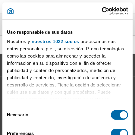
Casas particular en alquiler en la provincia
de Huelva
Uso responsable de sus datos
Nosotros y
nuestros 1022 socios
procesamos sus
alquiler casa particular Aracena
|
datos personales, p.ej., su dirección IP, con tecnologías
como las cookies para almacenar y acceder la
información en su dispositivo con el fin de ofrecer
publicidad y contenido personalizados, medición de
publicidad y contenido, investigación de audiencia y
desarrollo de servicios. Tiene la opción de seleccionar
Información sobre el
Mercado del Alquiler
quién usa sus datos y con qué propósitos. Puede
Evolución del precio del alquiler
cambiar o retirar su consentimiento en cualquier
Ventajas de alquilar: para el propietario
momento desde la Declaración de cookies o clicando en
S
Ventajas de alquilar: para el inquilino
el Menú de consentimiento.
Necesario
e
l
Si lo permite, también quisiéramos:
Enalquiler
en la red
e
Preferencias