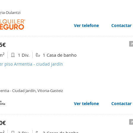
ria-Dulantzi
Ver telefone
Contactar
5€
2
m
1 Div.
1 Casa de banho
er piso Armentia - ciudad jardín
ntia - Ciudad Jardín, Vitoria-Gasteiz
Ver telefone
Contactar
0€
2