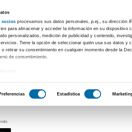
datos
 socios
procesamos sus datos personales, p.ej., su dirección I
Preço
Superfície
Quartos
Mais filtros - 1
es para almacenar y acceder la información en su dispositivo co
nido personalizados, medición de publicidad y contenido, investi
servicios. Tiene la opción de seleccionar quién usa sus datos y 
 o retirar su consentimiento en cualquier momento desde la Dec
Ordenação Enalqui
Menú de consentimiento.
siéramos:
0€
NOVO
 sobre su ubicación geográfica que puede tener una precisión de
2
m
3 Div.
1 Casa de banho
tivo analizándolo activamente para buscar características específ
Preferencias
Estadística
Marketin
ler piso amueblado Okondo
sobre cómo se procesan sus datos personales y establezca su
 de datos
. Puede cambiar o retirar su consentimiento en cualq
ondo
es.