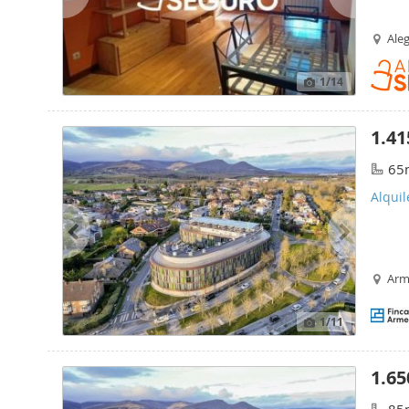
Aleg
1
/14
1.41
65
Alquil
Arme
1
/11
1.65