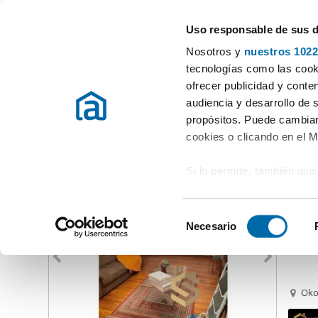
Uso responsable de sus 
Especialistas em apartamentos em arrendamento
Nosotros y
nuestros 1022
Alava
Escolher a localidade
tecnologías como las cooki
ofrecer publicidad y conte
Início
Alugar apartamentos Alava
Alugar Apartamentos Alava
audiencia y desarrollo de 
propósitos. Puede cambiar
Alugar Apartamentos Alava
Província
(5 imóveis)
cookies o clicando en el 
Si lo permite, también qui
1.10
Recopilar información
80
metros
S
Identificar su disposi
Necesario
Alqui
e
digitales)
l
Obtenga más información 
e
preferencias en la
sección
c
Ok
en la Declaración de cooki
c