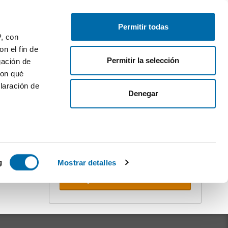
Publique gratuitamente
Inicie sessão
Permitir todas
P, con
n el fin de
Permitir la selección
gación de
con qué
laración de
ler
Denegar
Crie o seu alerta!
Não deixe que o ultrapassem. Receba
na sua caixa do correio
todas as
novidades
desta pesquisa.
 varios
icas (huellas
g
Mostrar detalles
Receber alertas
s
uier momento