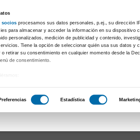
datos
 socios
procesamos sus datos personales, p.ej., su dirección I
Preço
Superfície
Quartos
Mais filtros - 1
es para almacenar y acceder la información en su dispositivo co
nido personalizados, medición de publicidad y contenido, investi
eres capital
servicios. Tiene la opción de seleccionar quién usa sus datos y 
 o retirar su consentimiento en cualquier momento desde la Dec
Ordenação Enalqui
Menú de consentimiento.
siéramos:
uadrem nos critérios de pesquisa:
 sobre su ubicación geográfica que puede tener una precisión de
tivo analizándolo activamente para buscar características específ
Preferencias
Estadística
Marketin
e se ajustem aos seus critérios de pesquisa.
sobre cómo se procesan sus datos personales y establezca su
 de datos
. Puede cambiar o retirar su consentimiento en cualq
es.