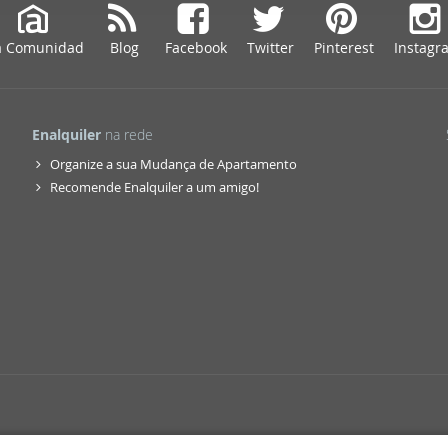
web se usan para personalizar el contenido y los anuncios, ofrec
ar el tráfico. Además, compartimos información sobre el uso que
a Comunidad
Blog
Facebook
Twitter
Pinterest
Instagr
tners de redes sociales, publicidad y análisis web, quienes pue
ación que les haya proporcionado o que hayan recopilado a parti
vicios.
Enalquiler
na rede
Organize a sua Mudança de Apartamento
Recomende Enalquiler a um amigo!