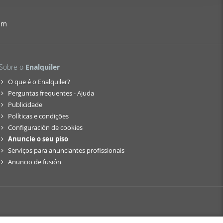
er funciones
 haga del
am
den
r del uso
Sobre o
Enalquiler
O que é o Enalquiler?
Perguntas frequentes - Ajuda
Publicidade
Políticas e condições
Configuración de cookies
Anuncie o seu piso
Serviços para anunciantes profissionais
Anuncio de fusión