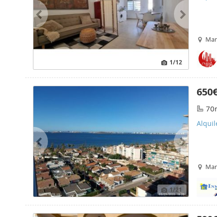
Mar
1
/12
650
70
Alqui
Mar
1
/21