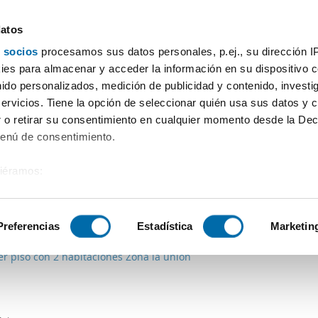
datos
 socios
procesamos sus datos personales, p.ej., su dirección I
Preço
Superfície
Quartos
Mais filtros - 1
es para almacenar y acceder la información en su dispositivo co
nido personalizados, medición de publicidad y contenido, investi
man
servicios. Tiene la opción de seleccionar quién usa sus datos y 
 o retirar su consentimiento en cualquier momento desde la Dec
Ordenação Enalqui
Menú de consentimiento.
siéramos:
 sobre su ubicación geográfica que puede tener una precisión de
€
Máx.
PREMIUM
tivo analizándolo activamente para buscar características específ
Preferencias
Estadística
Marketin
2
m
2 Div.
1 Casa de banho
er piso con 2 habitaciones Zona la unión
sobre cómo se procesan sus datos personales y establezca su
 de datos
. Puede cambiar o retirar su consentimiento en cualq
es.