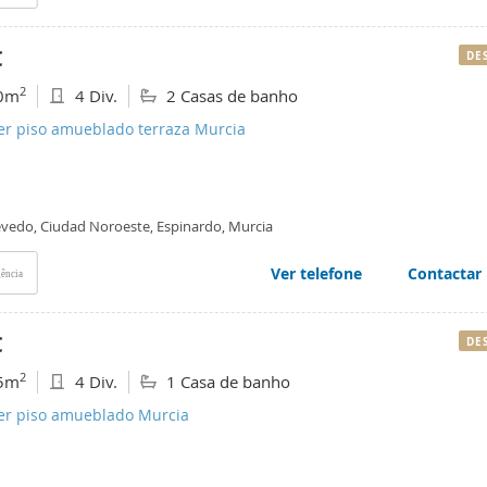
€
DE
2
0m
4 Div.
2 Casas de banho
ler piso amueblado terraza Murcia
vedo, Ciudad Noroeste, Espinardo, Murcia
Ver telefone
Contactar
ência
€
DE
2
5m
4 Div.
1 Casa de banho
ler piso amueblado Murcia