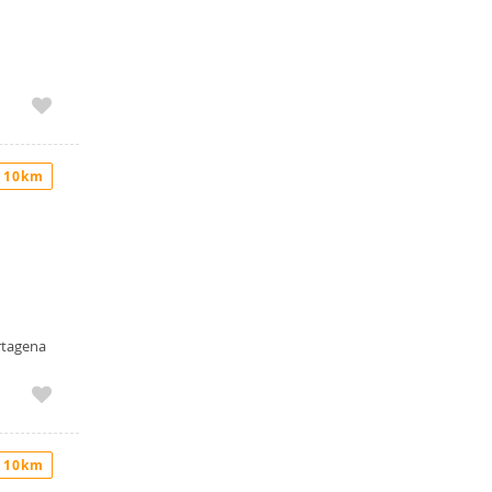
 10km
artagena
 10km