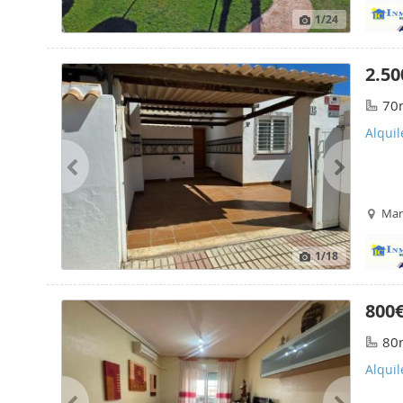
1
/24
2.50
70
Alqui
Mar
1
/18
800
80
Alqui