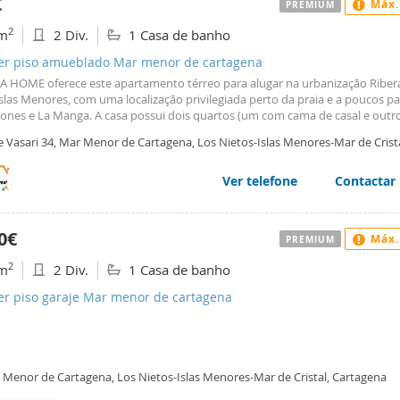
€
Máx.
PREMIUM
2
m
2 Div.
1 Casa de banho
ler piso amueblado Mar menor de cartagena
A HOME oferece este apartamento térreo para alugar na urbanização Riber
Islas Menores, com uma localização privilegiada perto da praia e a poucos p
lones e La Manga. A casa possui dois quartos (um com cama de casal e out
amas), um banheiro, uma sala de estar e jantar com cozinha americana, um 
e Vasari 34, Mar Menor de Cartagena, Los Nietos-Islas Menores-Mar de Crista
o e uma piscina comum. Ar-condicionado canalizado. JULHO (ALUGADO) AG
tagena
ADO) SETEMBRO A JUNHO 500? POR MÊS. ANIMAIS DE ESTIMAÇÃO NÃO SÃ
IDOS. SE PRECISAR DE MAIS INFORMAÇÕES, NÃO HESITE EM NOS LIGAR. 
Ver telefone
Contactar
ER EM AJUDÁ-LO.
0€
Máx.
PREMIUM
2
m
2 Div.
1 Casa de banho
ler piso garaje Mar menor de cartagena
 Menor de Cartagena, Los Nietos-Islas Menores-Mar de Cristal, Cartagena