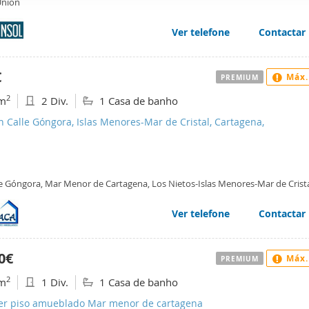
Union
web se usan para personalizar el contenido y los anuncios, ofrec
ar el tráfico. Además, compartimos información sobre el uso que
Ver telefone
Contactar
tners de redes sociales, publicidad y análisis web, quienes pue
ación que les haya proporcionado o que hayan recopilado a parti
€
Máx.
vicios.
PREMIUM
2
m
2 Div.
1 Casa de banho
n Calle Góngora, Islas Menores-Mar de Cristal, Cartagena,
le Góngora, Mar Menor de Cartagena, Los Nietos-Islas Menores-Mar de Crista
tagena
Ver telefone
Contactar
0€
Máx.
PREMIUM
2
m
1 Div.
1 Casa de banho
ler piso amueblado Mar menor de cartagena