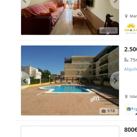
Mar
1
/24
2.50
75
Alquil
Isla
1
/18
800