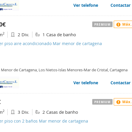
Ver telefone
Contactar
0€
Máx.
PREMIUM
2
m
2 Div.
1 Casa de banho
ler piso aire acondicionado Mar menor de cartagena
 Menor de Cartagena, Los Nietos-Islas Menores-Mar de Cristal, Cartagena
Ver telefone
Contactar
€
Máx.
PREMIUM
2
m
3 Div.
2 Casas de banho
ler piso con 2 baños Mar menor de cartagena