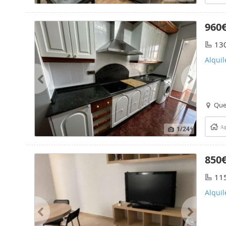
960
13
Alqui
Que
1
/24
Ag
850
11
Alqui