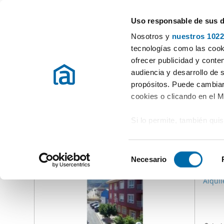
Uso responsable de sus 
Especialistas em apartamentos em arrendamento
Nosotros y
nuestros 1022
Portman
tecnologías como las cooki
ofrecer publicidad y conte
Início
Alugar apartamentos Múrcia
Alugar Apartamentos Port
audiencia y desarrollo de 
propósitos. Puede cambiar
Alugar Apartamentos Portman
(0 imóveis)
cookies o clicando en el 
Si lo permite, también qui
Outras imóveis que lhe podem interessar
Recopilar información
550
metros
S
Identificar su disposi
Necesario
e
90
digitales)
l
Alquil
Obtenga más información 
e
preferencias en la
sección
c
en la Declaración de cooki
c