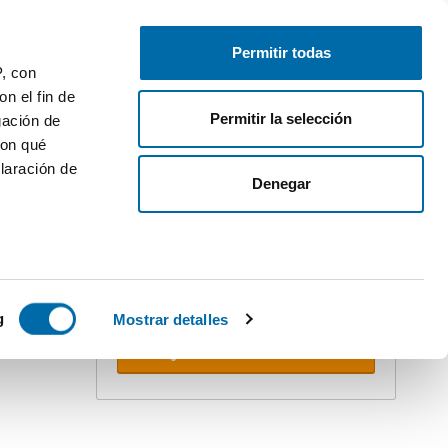
Publique gratuitamente
Inicie sessão
Permitir todas
P, con
n el fin de
Permitir la selección
gación de
con qué
laración de
ler
Denegar
Crie o seu alerta!
Não deixe que o ultrapassem. Receba
na sua caixa do correio
todas as
novidades
desta pesquisa.
 varios
 10km
icas (huellas
g
Mostrar detalles
Receber alertas
s
uier momento