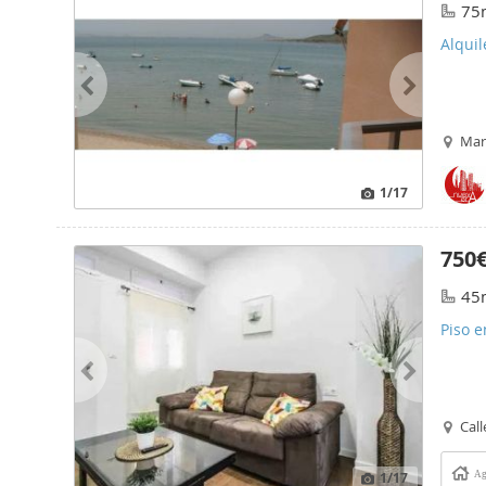
75
Alqui
Mar
1
/17
750
45
Piso e
Call
1
/17
Ag