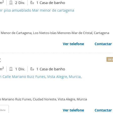
2
m
2 Div.
1 Casa de banho
ler piso amueblado Mar menor de cartagena
 Menor de Cartagena, Los Nietos-Islas Menores-Mar de Cristal, Cartagena
Ver telefone
Contactar
€
DE
2
m
1 Div.
1 Casa de banho
n Calle Mariano Ruiz Funes, Vista Alegre, Murcia,
e Mariano Ruiz Funes, Ciudad Noreste, Vista Alegre, Murcia
Ver telefone
Contactar
ência