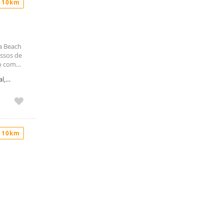
 10km
a Beach
assos de
ro com
amplo
l,
OSTO
O
TEREMOS
 10km