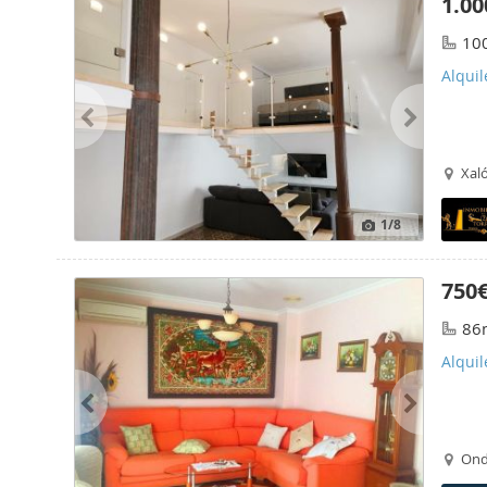
1.00
10
Alquil
Xaló
1
/8
750
86
Alqui
Ond