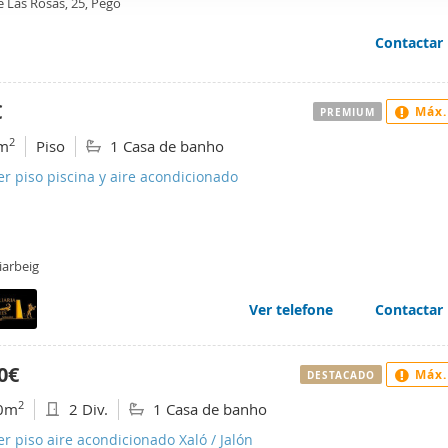
e Las Rosas, 25, Pego
web se usan para personalizar el contenido y los anuncios, ofrec
ar el tráfico. Además, compartimos información sobre el uso que
Contactar
tners de redes sociales, publicidad y análisis web, quienes pue
ación que les haya proporcionado o que hayan recopilado a parti
€
Máx.
vicios.
PREMIUM
2
m
Piso
1 Casa de banho
er piso piscina y aire acondicionado
iarbeig
Ver telefone
Contactar
0€
Máx.
DESTACADO
2
0m
2 Div.
1 Casa de banho
er piso aire acondicionado Xaló / Jalón