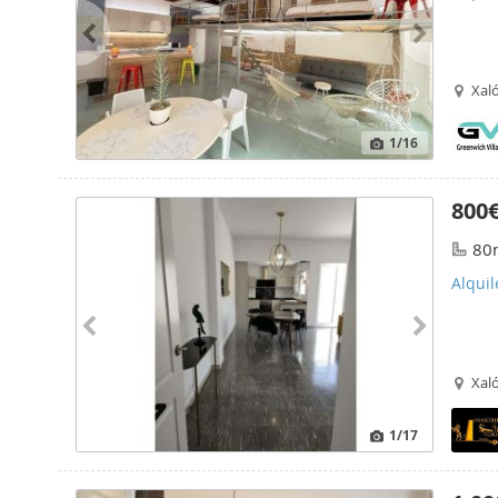
Xaló
1
/16
800
80
Alquil
Xaló
1
/17