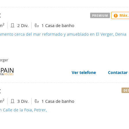
€
Máx.
PREMIUM
2
m
2 Div.
1 Casa de banho
amento cerca del mar reformado y amueblado en El Verger, Denia
erger
Ver telefone
Contactar
€
DE
2
m
3 Div.
1 Casa de banho
n Calle de la Foia, Petrer,