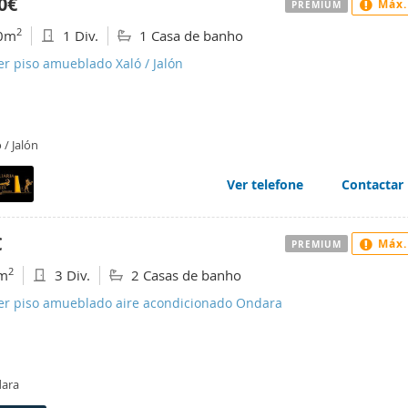
0€
Máx.
PREMIUM
2
0m
1 Div.
1 Casa de banho
er piso amueblado Xaló / Jalón
 / Jalón
Ver telefone
Contactar
€
Máx.
PREMIUM
2
m
3 Div.
2 Casas de banho
ler piso amueblado aire acondicionado Ondara
ara