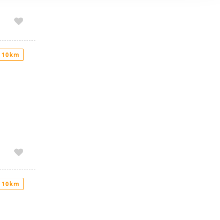
er funciones
 haga del
den
r del uso
 10km
 10km