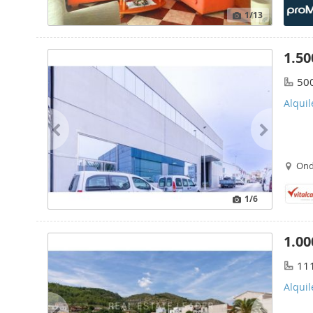
1
/13
1.50
50
Alquil
Ond
1
/6
1.00
11
Alquil