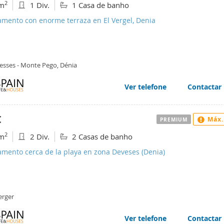
2
m
1 Div.
1 Casa de banho
amento con enorme terraza en El Vergel, Denia
esses - Monte Pego, Dénia
Ver telefone
Contactar
€
Máx.
PREMIUM
2
m
2 Div.
2 Casas de banho
amento cerca de la playa en zona Deveses (Denia)
erger
Ver telefone
Contactar