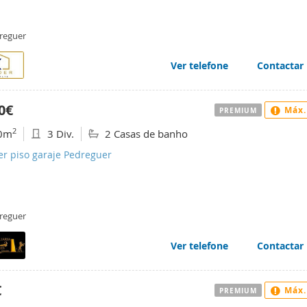
reguer
Ver telefone
Contactar
0€
Máx.
PREMIUM
2
0m
3 Div.
2 Casas de banho
er piso garaje Pedreguer
reguer
Ver telefone
Contactar
€
Máx.
PREMIUM