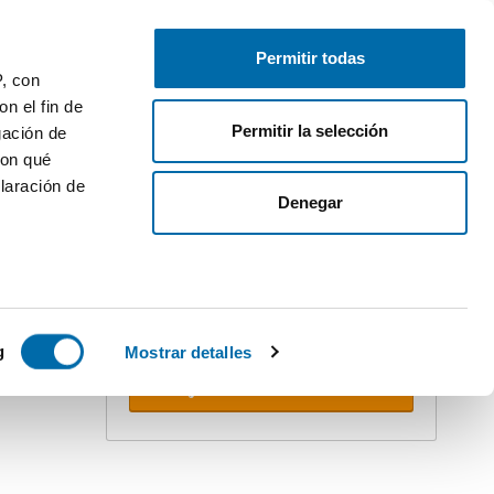
Publique gratuitamente
Inicie sessão
Permitir todas
P, con
n el fin de
Permitir la selección
gación de
con qué
laración de
ler
Denegar
Crie o seu alerta!
Não deixe que o ultrapassem. Receba
na sua caixa do correio
todas as
novidades
desta pesquisa.
 varios
 10km
icas (huellas
g
Mostrar detalles
Receber alertas
s
uier momento