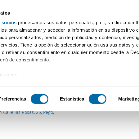
datos
 socios
procesamos sus datos personales, p.ej., su dirección I
Preço
Superfície
Quartos
Mais filtros - 1
es para almacenar y acceder la información en su dispositivo co
nido personalizados, medición de publicidad y contenido, investi
tos Orba (Casco Antiguo)
servicios. Tiene la opción de seleccionar quién usa sus datos y 
 o retirar su consentimiento en cualquier momento desde la Dec
Ordenação Enalqui
Menú de consentimiento.
siéramos:
 sobre su ubicación geográfica que puede tener una precisión de
5€
Máx.
tivo analizándolo activamente para buscar características específ
Preferencias
Estadística
Marketin
2
6m
3 Div.
2 Casas de banho
n Calle las Rosas, 25, Pego,
sobre cómo se procesan sus datos personales y establezca su
 de datos
. Puede cambiar o retirar su consentimiento en cualq
es.