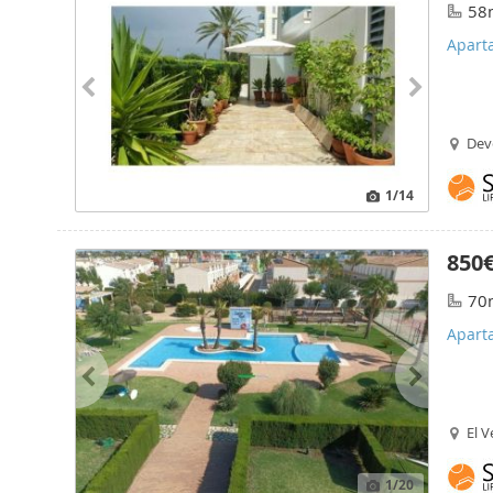
58
Apart
Dev
1
/14
850
70
Apart
El V
1
/20