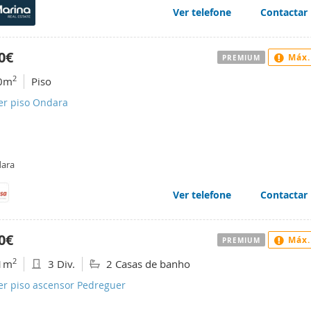
Ver telefone
Contactar
0€
Máx.
PREMIUM
2
0m
Piso
er piso Ondara
ara
Ver telefone
Contactar
0€
Máx.
PREMIUM
2
1m
3 Div.
2 Casas de banho
er piso ascensor Pedreguer