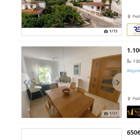
Ped
1
/15
1.10
13
Alquil
Ped
1
/21
650