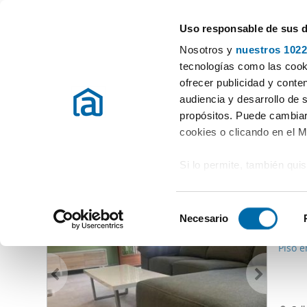
Uso responsable de sus 
Especialistas em apartamentos em arrendamento
Nosotros y
nuestros 1022
Orba (Casco Antiguo)
tecnologías como las cooki
ofrecer publicidad y conte
Início
Alugar apartamentos Alicante / Alacant
Alugar Apartamen
audiencia y desarrollo de 
propósitos. Puede cambiar
Alugar Apartamentos Orba (Casco Antiguo)
(0 imóveis)
cookies o clicando en el 
Si lo permite, también qui
Outras imóveis que lhe podem interessar
Recopilar información
1.07
metros
S
Identificar su disposi
Necesario
e
10
digitales)
l
Piso e
Obtenga más información 
e
preferencias en la
sección
c
en la Declaración de cooki
c