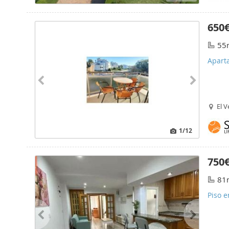
650
55
Apart
El V
1
/12
750
81
Piso e