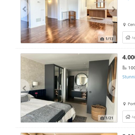
Cent
1
/13
Ag
4.00
10
Stunni
Port
1
/21
Ag