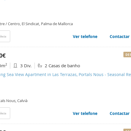
re / Centro, El Sindicat, Palma de Mallorca
Ver telefone
Contactar
ência
0€
DE
2
0m
3 Div.
2 Casas de banho
ng Sea View Apartment in Las Terrazas, Portals Nous - Seasonal Re
als Nous, Calvià
Ver telefone
Contactar
ência