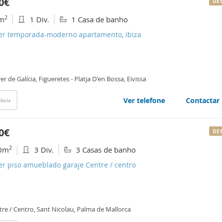
0€
DE
2
m
1 Div.
1 Casa de banho
ler temporada-moderno apartamento, ibiza
er de Galícia, Figueretes - Platja D'en Bossa, Eivissa
Ver telefone
Contactar
ência
0€
DE
2
0m
3 Div.
3 Casas de banho
er piso amueblado garaje Centre / centro
re / Centro, Sant Nicolau, Palma de Mallorca