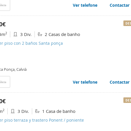
Ver telefone
Contactar
ência
0€
DE
2
4m
3 Div.
2 Casas de banho
er piso con 2 baños Santa ponça
ta Ponça, Calvià
Ver telefone
Contactar
ência
0€
DE
2
m
3 Div.
1 Casa de banho
er piso terraza y trastero Ponent / poniente