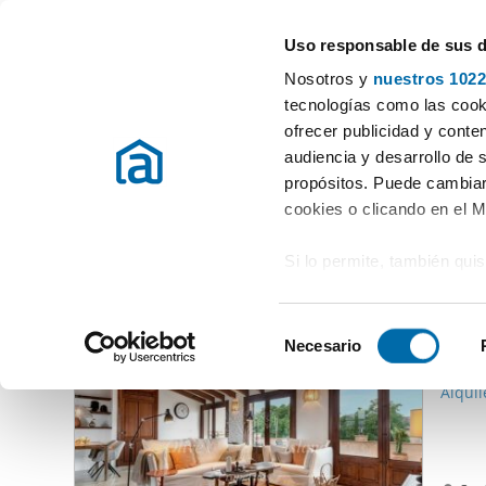
Uso responsable de sus 
Especialistas em apartamentos em arrendamento
Nosotros y
nuestros 1022
Alaro
tecnologías como las cooki
ofrecer publicidad y conte
Início
Alugar apartamentos Ilhas Baleares
Alugar Apartamentos
audiencia y desarrollo de 
propósitos. Puede cambiar
Alugar Apartamentos Alaro
(0 imóveis)
cookies o clicando en el 
Si lo permite, también qui
Outras imóveis que lhe podem interessar
Recopilar información
2.20
metros
S
Identificar su disposi
Necesario
e
11
digitales)
l
Alquil
Obtenga más información 
e
preferencias en la
sección
c
en la Declaración de cooki
c