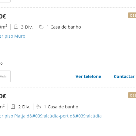
0€
DE
2
0m
3 Div.
1 Casa de banho
er piso Muro
ro
Ver telefone
Contactar
ência
0€
DE
2
m
2 Div.
1 Casa de banho
er piso Platja d&#039;alcúdia-port d&#039;alcúdia