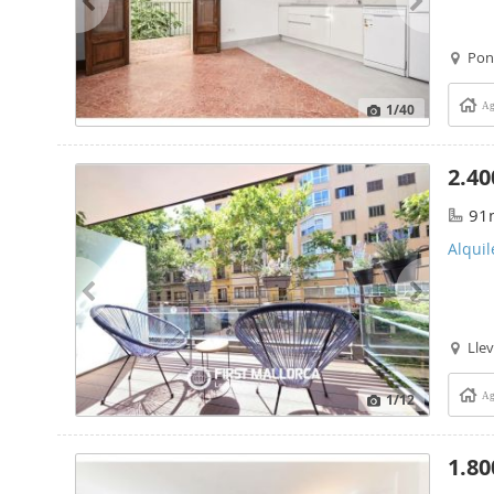
Pon
1
/40
Ag
2.40
91
Alquil
Lle
1
/12
Ag
1.80