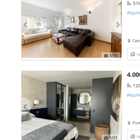
57
Alquil
Cen
1
/19
Ag
4.00
12
Alquil
Port
1
/21
Ag