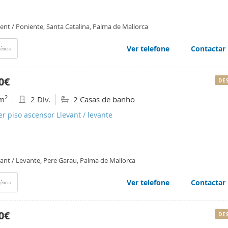
ent / Poniente, Santa Catalina, Palma de Mallorca
Ver telefone
Contactar
ência
0€
DE
2
m
2 Div.
2 Casas de banho
er piso ascensor Llevant / levante
vant / Levante, Pere Garau, Palma de Mallorca
Ver telefone
Contactar
ência
0€
DE