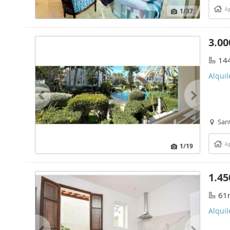
1
/37
Ag
3.00
14
Alquil
San
1
/19
Ag
1.45
61
Alquil