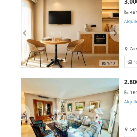
3.00
48
Alqui
Carr
1
/13
Ag
2.80
16
Alquil
Cent