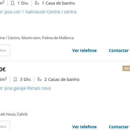
2
m
1 Div.
1 Casa de banho
er piso con 1 habitacion Centre / centro
tre / Centro, Monti-sion, Palma de Mallorca
Ver telefone
Contactar
ência
0€
DE
2
0m
3 Div.
2 Casas de banho
er piso garaje Portals nous
als Nous, Calvià
Ver telefone
Contactar
ência