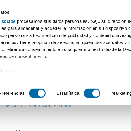
datos
 socios
procesamos sus datos personales, p.ej., su dirección I
Preço
Superfície
Quartos
Mais filtros - 1
es para almacenar y acceder la información en su dispositivo co
nido personalizados, medición de publicidad y contenido, investi
 Alaro
servicios. Tiene la opción de seleccionar quién usa sus datos y 
 o retirar su consentimiento en cualquier momento desde la Dec
Ordenação Enalqui
Menú de consentimiento.
siéramos:
 sobre su ubicación geográfica que puede tener una precisión de
0€
Máx.
PREMIUM
tivo analizándolo activamente para buscar características específ
Preferencias
Estadística
Marketin
2
7m
1 Div.
1 Casa de banho
er piso terraza Santa Maria del Cami
sobre cómo se procesan sus datos personales y establezca su
 de datos
. Puede cambiar o retirar su consentimiento en cualq
es.