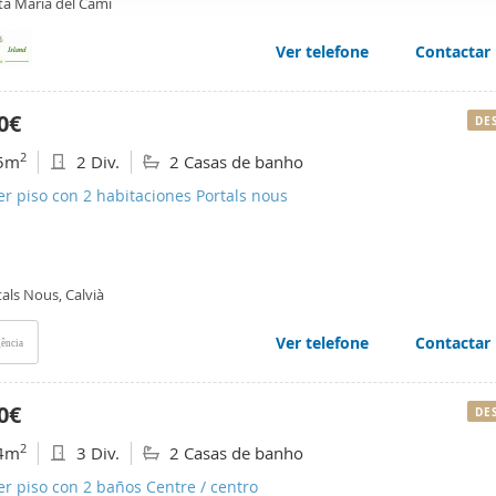
ta Maria del Cami
web se usan para personalizar el contenido y los anuncios, ofrec
ar el tráfico. Además, compartimos información sobre el uso que
Ver telefone
Contactar
tners de redes sociales, publicidad y análisis web, quienes pue
ación que les haya proporcionado o que hayan recopilado a parti
0€
DE
vicios.
2
5m
2 Div.
2 Casas de banho
er piso con 2 habitaciones Portals nous
als Nous, Calvià
Ver telefone
Contactar
ência
0€
DE
2
4m
3 Div.
2 Casas de banho
er piso con 2 baños Centre / centro