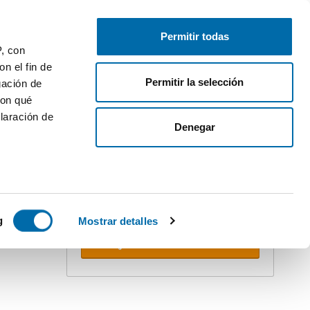
Publique gratuitamente
Inicie sessão
Permitir todas
P, con
n el fin de
Permitir la selección
gación de
con qué
laración de
ler
Denegar
Crie o seu alerta!
Não deixe que o ultrapassem. Receba
na sua caixa do correio
todas as
novidades
desta pesquisa.
 varios
 10km
icas (huellas
g
Mostrar detalles
Receber alertas
s
uier momento