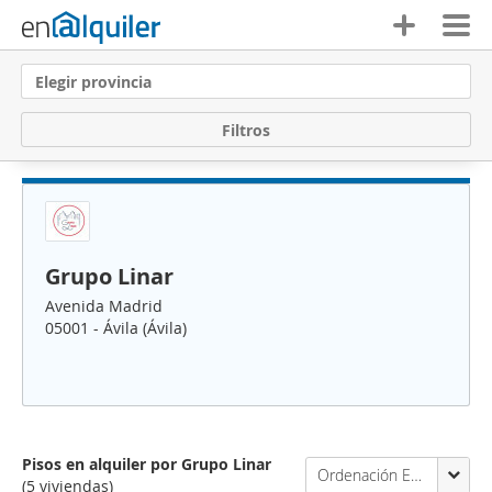
Elegir provincia
F
i
l
t
r
o
s
Grupo Linar
Avenida Madrid
05001 - Ávila (Ávila)
Pisos en alquiler por Grupo Linar
Ordenación Enalquiler
(5 viviendas)