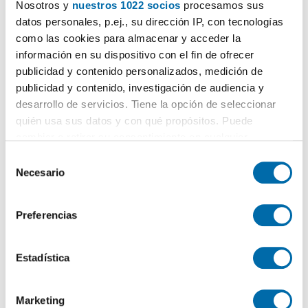
Nosotros y
nuestros 1022 socios
procesamos sus
datos personales, p.ej., su dirección IP, con tecnologías
como las cookies para almacenar y acceder la
información en su dispositivo con el fin de ofrecer
publicidad y contenido personalizados, medición de
publicidad y contenido, investigación de audiencia y
1
/6
desarrollo de servicios. Tiene la opción de seleccionar
890€
quién usa sus datos y con qué propósitos. Puede
PREMIUM
cambiar o retirar su consentimiento en cualquier
2
90m
3 Hab
2 Baños
momento desde la Declaración de cookies o clicando en
S
Centro, Ávila
el Menú de consentimiento.
Necesario
e
Contactar
Llamar
l
Si lo permite, también quisiéramos:
e
Preferencias
Recopilar información sobre su ubicación geográfica
c
que puede tener una precisión de varios metros
c
Identificar su dispositivo analizándolo activamente
i
Estadística
para buscar características específicas (huellas
ó
digitales)
n
Marketing
d
Obtenga más información sobre cómo se procesan sus