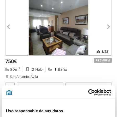
1
/22
750€
PREMIUM
2
80m
2 Hab
1 Baño
San Antonio, Ávila
Contactar
Llamar
Uso responsable de sus datos