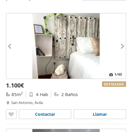
1
/40
1.100€
DESTACADO
2
85m
4 Hab
2 Baños
San Antonio, Ávila
Contactar
Llamar