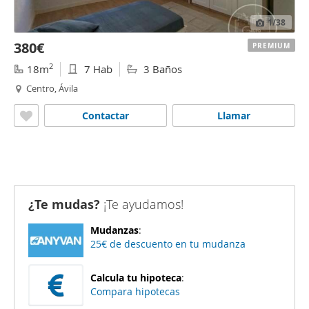
1
/38
380€
PREMIUM
2
18m
7 Hab
3 Baños
Centro, Ávila
Contactar
Llamar
¿Te mudas?
¡Te ayudamos!
Mudanzas
:
25€ de descuento en tu mudanza
Calcula tu hipoteca
:
Compara hipotecas