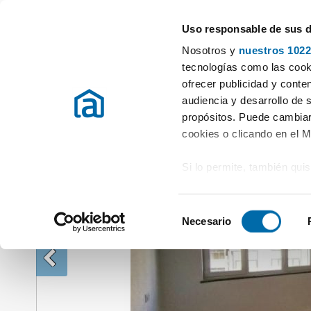
Uso responsable de sus 
Especialistas en pisos en alquiler
Nosotros y
nuestros 1022
Alquiler Pisos Ávila
Alquiler Pisos Ávila (capital)
Habitaciones con 
tecnologías como las cooki
ofrecer publicidad y conte
audiencia y desarrollo de 
propósitos. Puede cambiar
cookies o clicando en el 
Si lo permite, también qui
Recopilar información
metros
S
Identificar su disposi
Necesario
e
digitales)
l
Obtenga más información 
e
preferencias en la
sección
c
en la Declaración de cooki
c