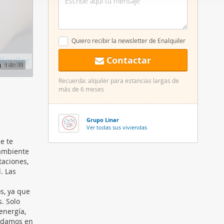
er funciones
 haga del
den
Quiero recibir la newsletter de Enalquiler
r del uso
Contactar
1
de 38
Recuerda: alquiler para estancias largas de
más de 6 meses
Grupo Linar
Ver todas sus viviendas
e te
 ambiente
taciones,
. Las
s, ya que
s. Solo
energía,
yudamos en