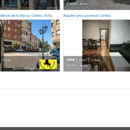
Centro - Ávila
lderon de la Barca, Centro, Ávila,
Alquiler piso ascensor Centro
900€
2
3 Hab.
85m
2 Hab.
Centro - Ávila