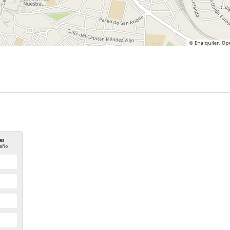
es
año