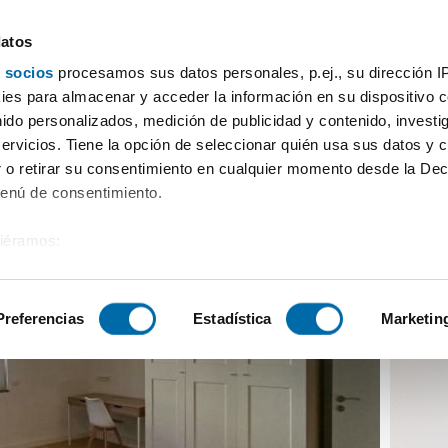
datos
 socios
procesamos sus datos personales, p.ej., su dirección I
buenas energías en el corazón de ávila
es para almacenar y acceder la información en su dispositivo co
nido personalizados, medición de publicidad y contenido, investi
servicios. Tiene la opción de seleccionar quién usa sus datos y 
 o retirar su consentimiento en cualquier momento desde la Dec
Menú de consentimiento.
siéramos:
 sobre su ubicación geográfica que puede tener una precisión de
tivo analizándolo activamente para buscar características específ
Preferencias
Estadística
Marketin
sobre cómo se procesan sus datos personales y establezca su
 de datos
. Puede cambiar o retirar su consentimiento en cualq
es.