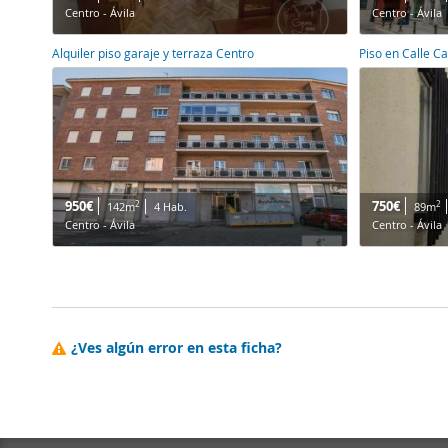
Centro - Ávila
Centro - Ávila
Alquiler piso garaje y terraza Centro
Piso en Calle Ca
950€
750€
2
2
142m
4 Hab.
89m
Centro - Ávila
Centro - Ávila
¿Ves algún error en esta ficha?