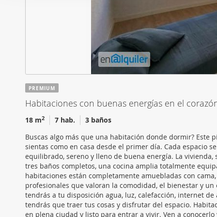
i
Las cookies de este sitio 
ó
de redes sociales y analiz
n
sitio web con nuestros par
d
combinarla con otra inform
e
que haya hecho de sus ser
c
o
n
PREMIUM
s
Habitaciones con buenas energías en el corazón
e
n
2
18 m
7 hab.
3 baños
t
Buscas algo más que una habitación donde dormir? Este p
i
sientas como en casa desde el primer día. Cada espacio se
m
equilibrado, sereno y lleno de buena energía. La vivienda,
i
tres baños completos, una cocina amplia totalmente equip
habitaciones están completamente amuebladas con cama, e
e
profesionales que valoran la comodidad, el bienestar y un
n
tendrás a tu disposición agua, luz, calefacción, internet d
t
tendrás que traer tus cosas y disfrutar del espacio. Habit
o
en plena ciudad y listo para entrar a vivir. Ven a conocerl