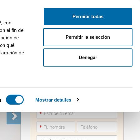
Publica gratis
Inicia sesión
Permitir todas
P, con
n el fin de
Permitir la selección
gación de
con qué
laración de
Denegar
 varios
920 14...
icas (huellas
g
Mostrar detalles
Ver teléfono
s
uier momento