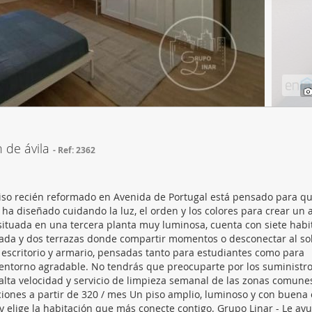
web se usan para personalizar el contenido y los anuncios, ofrec
ar el tráfico. Además, compartimos información sobre el uso que
tners de redes sociales, publicidad y análisis web, quienes pue
ación que les haya proporcionado o que hayan recopilado a parti
vicios.
 de ávila
Ref: 2362
iso recién reformado en Avenida de Portugal está pensado para qu
 ha diseñado cuidando la luz, el orden y los colores para crear un
 situada en una tercera planta muy luminosa, cuenta con siete habi
ada y dos terrazas donde compartir momentos o desconectar al sol
scritorio y armario, pensadas tanto para estudiantes como para
 entorno agradable. No tendrás que preocuparte por los suministro
e alta velocidad y servicio de limpieza semanal de las zonas comune
aciones a partir de 320 / mes Un piso amplio, luminoso y con buena 
o y elige la habitación que más conecte contigo. Grupo Linar - Le a