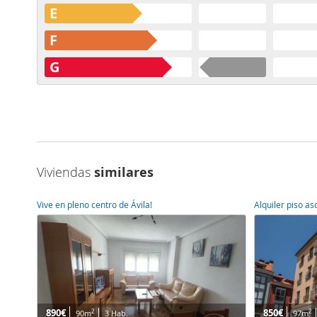
E
F
G
Viviendas
similares
Vive en pleno centro de Ávila!
Alquiler piso a
890€
850€
2
2
90m
3 Hab.
97m