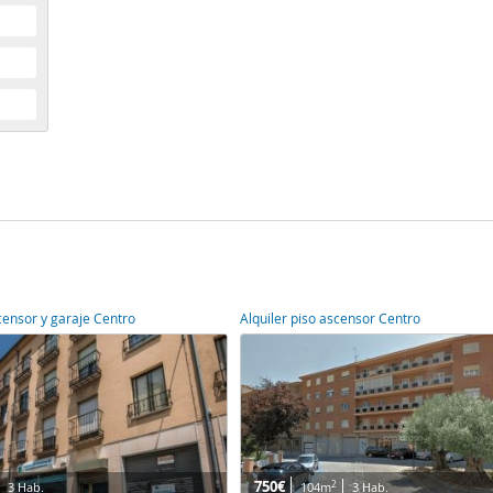
scensor y garaje Centro
Alquiler piso ascensor Centro
750€
2
3 Hab.
104m
3 Hab.