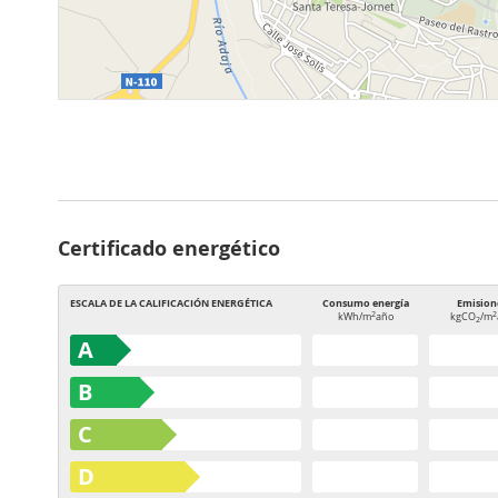
Certificado energético
ESCALA DE LA CALIFICACIÓN ENERGÉTICA
Consumo energía
Emision
2
2
kWh/m
año
kgCO
/m
2
A
B
C
D