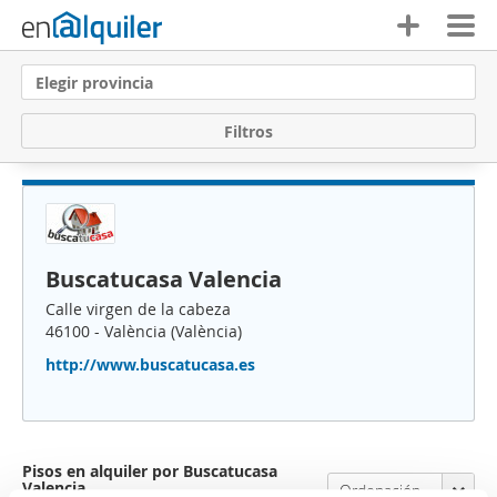
Elegir provincia
F
i
l
t
r
o
s
Buscatucasa Valencia
Calle virgen de la cabeza
46100 - València (València)
http://www.buscatucasa.es
Pisos en alquiler por Buscatucasa
Valencia
Ordenación Enalquiler