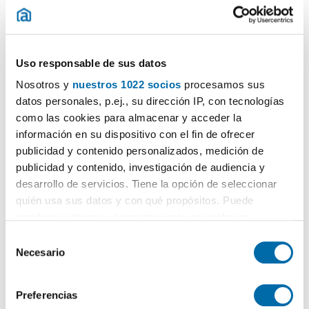
(1 viviendas)
Uso responsable de sus datos
Nosotros y
nuestros 1022 socios
procesamos sus
datos personales, p.ej., su dirección IP, con tecnologías
como las cookies para almacenar y acceder la
información en su dispositivo con el fin de ofrecer
publicidad y contenido personalizados, medición de
publicidad y contenido, investigación de audiencia y
1
/11
desarrollo de servicios. Tiene la opción de seleccionar
quién usa sus datos y con qué propósitos. Puede
2.500€
PREMIUM
cambiar o retirar su consentimiento en cualquier
2
174m
3 Hab
2 Baños
momento desde la Declaración de cookies o clicando en
S
El Puig
el Menú de consentimiento.
Necesario
e
l
Contactar
Llamar
Si lo permite, también quisiéramos:
e
Preferencias
Recopilar información sobre su ubicación geográfica
c