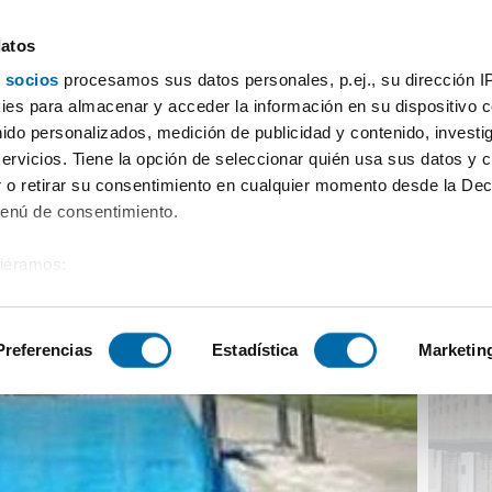
datos
 socios
procesamos sus datos personales, p.ej., su dirección I
casa aire acondicionado El Puig
es para almacenar y acceder la información en su dispositivo co
nido personalizados, medición de publicidad y contenido, investi
servicios. Tiene la opción de seleccionar quién usa sus datos y 
 o retirar su consentimiento en cualquier momento desde la Dec
Menú de consentimiento.
siéramos:
 sobre su ubicación geográfica que puede tener una precisión de
tivo analizándolo activamente para buscar características específ
Preferencias
Estadística
Marketin
sobre cómo se procesan sus datos personales y establezca su
 de datos
. Puede cambiar o retirar su consentimiento en cualq
es.