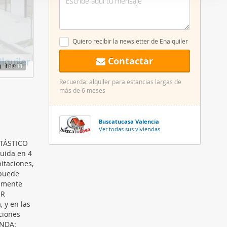
er funciones
 haga del
den
Quiero recibir la newsletter de Enalquiler
r del uso
Contactar
1
de 11
Recuerda: alquiler para estancias largas de
más de 6 meses
Buscatucasa Valencia
Ver todas sus viviendas
NTÁSTICO
buida en 4
itaciones,
 puede
tamente
OR
 y en las
ciones
UNDA: