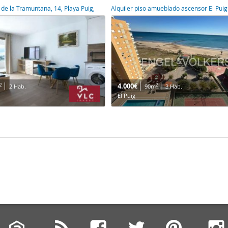
 de la Tramuntana, 14, Playa Puig,
Alquiler piso amueblado ascensor El Puig
4.000€
2
2
2 Hab.
90m
3 Hab.
El Puig