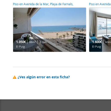
Piso en Avenida de la Mar, Playa de Farnals,
Piso en Avenida
1.050€
1.600€
2
88m
3 Hab.
60m
El Puig
El Puig
¿Ves algún error en esta ficha?