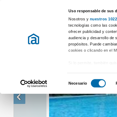
Uso responsable de sus 
Especialistas en pisos en alquiler
Nosotros y
nuestros 1022
Alquiler Casas Valencia / València
Alquiler Casas El puig
Alquiler 
tecnologías como las cooki
ofrecer publicidad y conte
audiencia y desarrollo de 
propósitos. Puede cambiar
cookies o clicando en el 
Si lo permite, también qui
Recopilar información
metros
S
Identificar su disposi
Necesario
e
digitales)
l
Obtenga más información 
e
preferencias en la
sección
c
en la Declaración de cooki
c