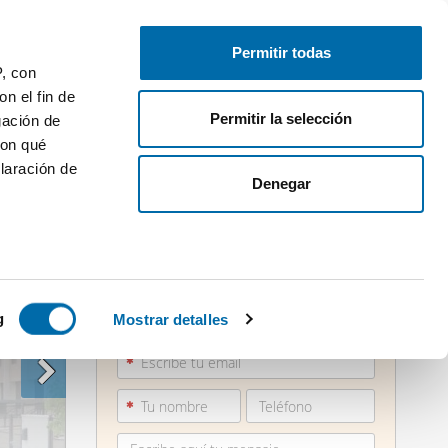
Publica gratis
Inicia sesión
Permitir todas
P, con
n el fin de
Permitir la selección
gación de
con qué
laración de
Denegar
 varios
960 36...
icas (huellas
g
Mostrar detalles
Ver teléfono
s
uier momento