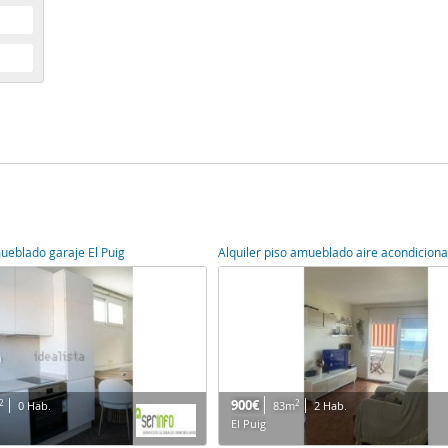
mueblado garaje El Puig
Alquiler piso amueblado aire acondiciona
900€
2
2
0 Hab.
83m
2 Hab.
El Puig