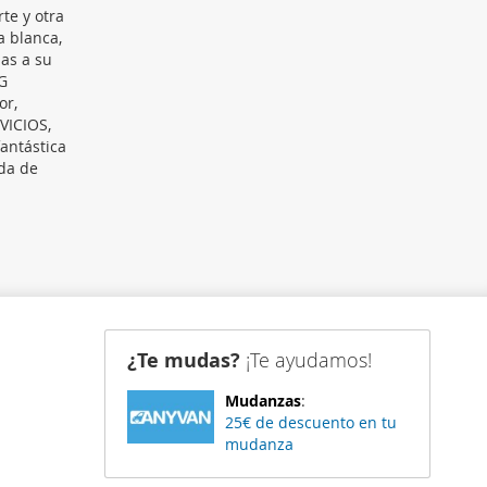
te y otra
a blanca,
as a su
G
or,
VICIOS,
fantástica
ada de
¿Te mudas?
¡Te ayudamos!
Mudanzas
:
25€ de descuento en tu
mudanza