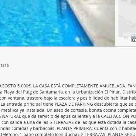
web se usan para personalizar el contenido y los anuncios, ofrec
ar el tráfico. Además, compartimos información sobre el uso que
tners de redes sociales, publicidad y análisis web, quienes pue
ación que les haya proporcionado o que hayan recopilado a parti
vicios.
-1316
0€) AGOSTO 5.000€. LA CASA ESTÁ COMPLETAMENTE AMUEBLADA. FA
laya del Puig de Santamaría, en la Urbanización El Pinar. Distri
entana, trastero bajo la escalera y posibilidad de habilitar hab
 La entrada principal tiene PLAZA DE PARKING descubierta que se
a metálica ya instalada. Un aseo de cortesía, bonita cocina comple
ATURAL que da servicio de agua caliente y a la CALEFACCIÓN P
on salida a una de las 5 TERRAZAS de las que está dotada la casa,
upendas comidas y barbacoas. PLANTA PRIMERA: Cuenta con 2 habita
y teléfono, 1 baño completo (con ducha). 2 TERRAZAS. PLANTA SEG