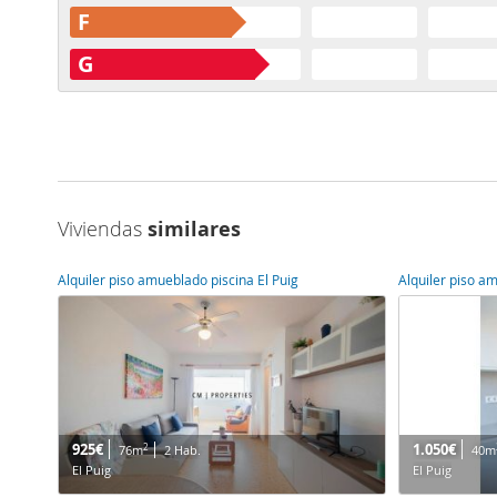
F
G
Viviendas
similares
Alquiler piso amueblado piscina El Puig
Alquiler piso a
925€
1.050€
2
76m
2 Hab.
40m
El Puig
El Puig