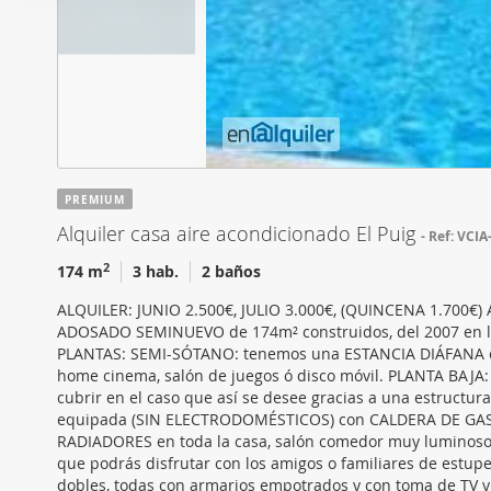
i
Las cookies de este sitio 
ó
de redes sociales y analiz
n
sitio web con nuestros par
d
combinarla con otra inform
e
que haya hecho de sus ser
c
o
n
PREMIUM
s
Alquiler casa aire acondicionado El Puig
Ref: VCIA
e
n
2
174 m
3 hab.
2 baños
t
ALQUILER: JUNIO 2.500€, JULIO 3.000€, (QUINCENA 1.70
i
ADOSADO SEMINUEVO de 174m² construidos, del 2007 en la P
m
PLANTAS: SEMI-SÓTANO: tenemos una ESTANCIA DIÁFANA con v
i
home cinema, salón de juegos ó disco móvil. PLANTA BAJA:
cubrir en el caso que así se desee gracias a una estructur
e
equipada (SIN ELECTRODOMÉSTICOS) con CALDERA DE GAS N
n
RADIADORES en toda la casa, salón comedor muy luminoso c
t
que podrás disfrutar con los amigos o familiares de est
o
dobles, todas con armarios empotrados y con toma de TV 