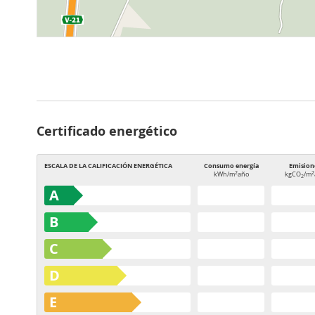
Certificado energético
ESCALA DE LA CALIFICACIÓN ENERGÉTICA
Consumo energía
Emision
2
2
kWh/m
año
kgCO
/m
2
A
B
C
D
E