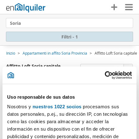
Soria
Filtri - 1
Inizio
Appartamenti in affito Soria Provincia
Affitto Loft Soria capitale
Affitto Loft Soria capitale
Ordine Enalquiler
(0 Immobili)
Ci dispiace
, non ci sono risultati che coincidono
Uso responsable de sus datos
con i criteri di ricerca.:
Nosotros y
nuestros 1022 socios
procesamos sus
Cancella filtri
Tipo di immobile: Loft
datos personales, p.ej., su dirección IP, con tecnologías
Sottoscriviti a un
avviso email
quando ci sono
como las cookies para almacenar y acceder la
immobili che corrispondo ai tuoi criteri di ricerca.
información en su dispositivo con el fin de ofrecer
publicidad y contenido personalizados, medición de