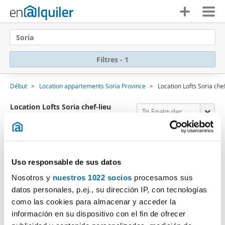
Soria
Filtres - 1
Début
Location appartements Soria Province
Location Lofts Soria chef
Location Lofts Soria chef-lieu
Tri Enalquiler
(0 logements)
Désolé
, aucun résultat ne correspond aux
critères de recherche:
Uso responsable de sus datos
Annuler filtres
Type logement: Loft
Nosotros y
nuestros 1022 socios
procesamos sus
datos personales, p.ej., su dirección IP, con tecnologías
Souscrivez à une
alerte e-mail
lorsqu'il existe des
como las cookies para almacenar y acceder la
logements correspondant à vos recherches de
información en su dispositivo con el fin de ofrecer
recherche.