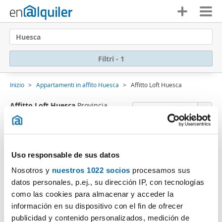
Huesca
Filtri - 1
Inizio
Appartamenti in affito Huesca
Affitto Loft Huesca
Affitto Loft Huesca
Provincia
Ordine Enalquiler
(0 Immobili)
Ci dispiace
, non ci sono risultati che coincidono
Uso responsable de sus datos
con i criteri di ricerca.:
Nosotros y
nuestros 1022 socios
procesamos sus
Cancella filtri
Tipo di immobile: Loft
datos personales, p.ej., su dirección IP, con tecnologías
Sottoscriviti a un
avviso email
quando ci sono
como las cookies para almacenar y acceder la
immobili che corrispondo ai tuoi criteri di ricerca.
información en su dispositivo con el fin de ofrecer
publicidad y contenido personalizados, medición de