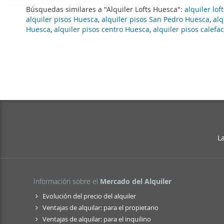
i
Las cookies de este sitio 
Búsquedas similares a "Alquiler Lofts Huesca":
alquiler lof
ó
alquiler pisos Huesca
,
alquiler pisos San Pedro Huesca
,
alq
de redes sociales y analiz
n
Huesca
,
alquiler pisos centro Huesca
,
alquiler pisos calefa
sitio web con nuestros par
d
combinarla con otra inform
e
que haya hecho de sus ser
c
o
n
s
e
n
t
L
i
m
i
Información sobre el
Mercado del Alquiler
e
n
Evolución del precio del alquiler
t
Ventajas de alquilar: para el propietario
o
Ventajas de alquilar: para el inquilino