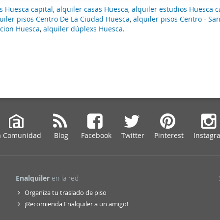
web se usan para personalizar el contenido y los anuncios, ofrec
ts Huesca capital
,
alquiler casas Huesca
,
alquiler estudios Huesca c
uiler pisos Centro De La Ciudad Huesca
,
alquiler pisos Centro - Sa
ar el tráfico. Además, compartimos información sobre el uso que
ccion Huesca
,
alquiler dúplexs Huesca
.
tners de redes sociales, publicidad y análisis web, quienes pue
ación que les haya proporcionado o que hayan recopilado a parti
vicios.
a Comunidad
Blog
Facebook
Twitter
Pinterest
Instagr
Enalquiler
en la red
Organiza tu traslado de piso
¡Recomienda Enalquiler a un amigo!