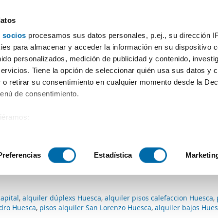
datos
 socios
procesamos sus datos personales, p.ej., su dirección I
Precio
Superficie
Habitaciones
Más filtros - 1
es para almacenar y acceder la información en su dispositivo co
nido personalizados, medición de publicidad y contenido, investi
servicios. Tiene la opción de seleccionar quién usa sus datos y 
 o retirar su consentimiento en cualquier momento desde la Dec
Ordenación Enalqu
Menú de consentimiento.
siéramos:
 con los criterios de búsqueda:
 sobre su ubicación geográfica que puede tener una precisión de
tivo analizándolo activamente para buscar características específ
Preferencias
Estadística
Marketin
que se ajustan a tus criterios de búsqueda.
sobre cómo se procesan sus datos personales y establezca su
 de datos
. Puede cambiar o retirar su consentimiento en cualq
apital
,
alquiler dúplexs Huesca
,
alquiler pisos calefaccion Huesca
,
es.
edro Huesca
,
pisos alquiler San Lorenzo Huesca
,
alquiler bajos Hue