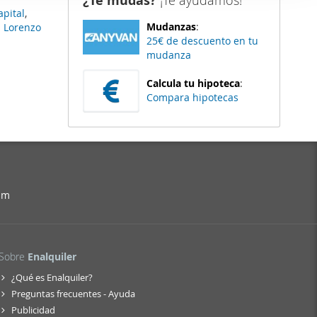
¿Te mudas?
¡Te ayudamos!
er funciones
apital
,
Mudanzas
:
n Lorenzo
 haga del
25€ de descuento en tu
den
mudanza
r del uso
Calcula tu hipoteca
:
Compara hipotecas
am
Sobre
Enalquiler
¿Qué es Enalquiler?
Preguntas frecuentes - Ayuda
Publicidad