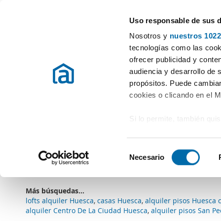
Uso responsable de sus 
Especialistas en pisos en alquiler
Nosotros y
nuestros 1022
Huesca
tecnologías como las cooki
ofrecer publicidad y conte
Inicio
Alquiler pisos Huesca
Alquiler Lofts Huesca
audiencia y desarrollo de 
propósitos. Puede cambiar
Alquiler Lofts Huesca
provincia
(0 viviendas)
cookies o clicando en el 
Si lo permite, también qui
Lo sentimos
, no tenemos resultados que encajen
Recopilar información
Borrar filtros
Tipo vivienda: Loft
metros
S
Identificar su disposi
Necesario
Suscríbete a una
alerta email
cuando existan viviendas 
e
digitales)
l
Obtenga más información 
e
Más búsquedas...
preferencias en la
sección
c
lofts alquiler Huesca
,
casas Huesca
,
alquiler pisos Huesca c
en la Declaración de cooki
c
alquiler Centro De La Ciudad Huesca
,
alquiler pisos San P