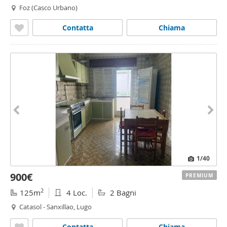
Foz (Casco Urbano)
Contatta
Chiama
1
/40
900€
PREMIUM
2
125m
4 Loc.
2 Bagni
Catasol - Sanxillao, Lugo
Contatta
Chiama