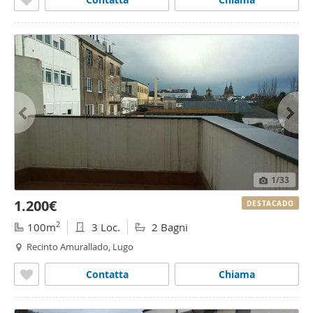
1
/33
1.200€
DESTACADO
2
100m
3 Loc.
2 Bagni
Recinto Amurallado, Lugo
Contatta
Chiama