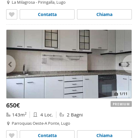
La Milagrosa - Piringalla, Lugo
Contatta
Chiama
1
/11
650€
PREMIUM
2
143m
4 Loc.
2 Bagni
Parroquias Oeste-A Ponte, Lugo
Contatta
Chiama