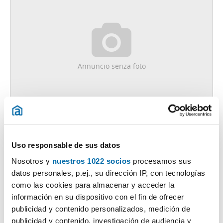
Annuncio senza foto
650€
PREMIUM
2
60m
2 Loc.
2 Bagni
Carme - Fingoi, Lugo
Uso responsable de sus datos
Nosotros y
nuestros 1022 socios
procesamos sus
Contatta
Chiama
datos personales, p.ej., su dirección IP, con tecnologías
como las cookies para almacenar y acceder la
información en su dispositivo con el fin de ofrecer
publicidad y contenido personalizados, medición de
publicidad y contenido, investigación de audiencia y