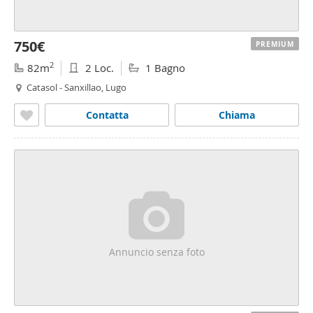
750€
PREMIUM
2
82m
2 Loc.
1 Bagno
Catasol - Sanxillao, Lugo
Contatta
Chiama
Annuncio senza foto