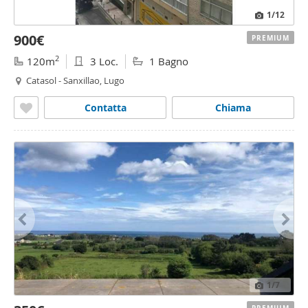
1
/12
900€
PREMIUM
2
120m
3 Loc.
1 Bagno
Catasol - Sanxillao, Lugo
Contatta
Chiama
1
/7