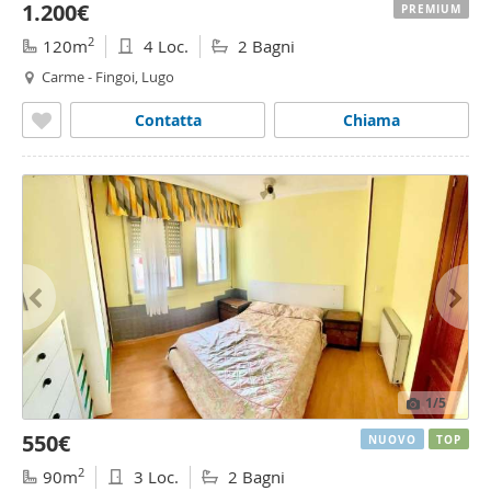
1.200€
PREMIUM
2
120m
4 Loc.
2 Bagni
Carme - Fingoi, Lugo
Contatta
Chiama
1
/5
550€
NUOVO
TOP
2
90m
3 Loc.
2 Bagni