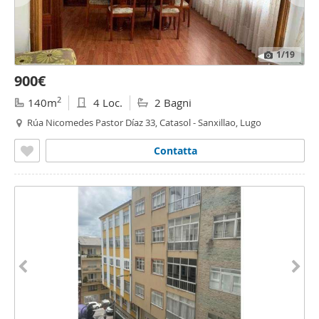
1
/19
900€
2
140m
4 Loc.
2 Bagni
Rúa Nicomedes Pastor Díaz 33, Catasol - Sanxillao, Lugo
Contatta