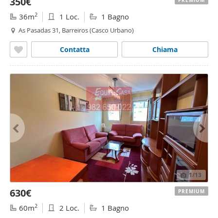
350€
PREMIUM
2
36m
1 Loc.
1 Bagno
As Pasadas 31, Barreiros (Casco Urbano)
Contatta
Chiama
1
/13
630€
PREMIUM
2
60m
2 Loc.
1 Bagno