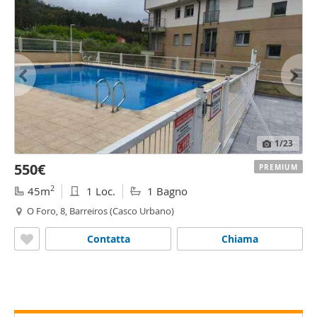
1
/23
550€
PREMIUM
2
45m
1 Loc.
1 Bagno
O Foro, 8, Barreiros (Casco Urbano)
Contatta
Chiama