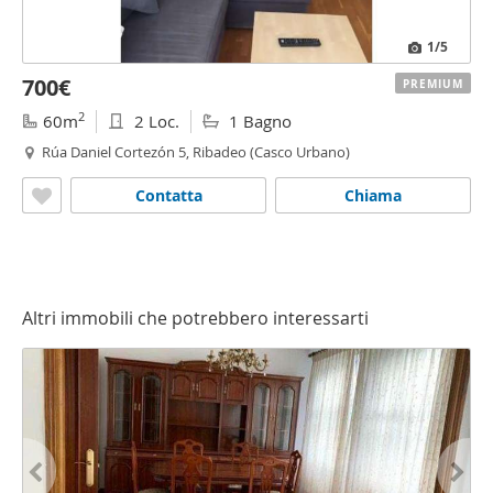
1
/5
700€
PREMIUM
2
60m
2 Loc.
1 Bagno
Rúa Daniel Cortezón 5, Ribadeo (Casco Urbano)
Contatta
Chiama
Altri immobili che potrebbero interessarti