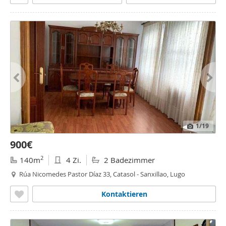
1
/19
900€
2
140m
4 Zi.
2 Badezimmer
Rúa Nicomedes Pastor Díaz 33, Catasol - Sanxillao, Lugo
Kontaktieren