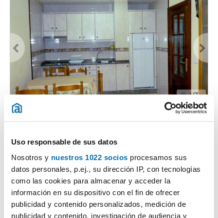
1
/7
1.400€
2
70m
2 Zi.
1 Badezimmer
Barreiros, Barreiros (Casco Urbano)
Uso responsable de sus datos
Nosotros y
nuestros 1022 socios
procesamos sus
Kontaktieren
datos personales, p.ej., su dirección IP, con tecnologías
como las cookies para almacenar y acceder la
información en su dispositivo con el fin de ofrecer
publicidad y contenido personalizados, medición de
publicidad y contenido, investigación de audiencia y