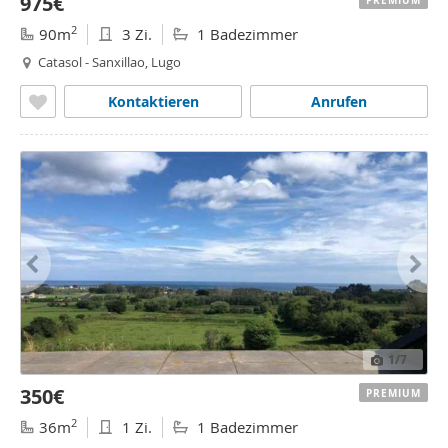
975€
PREMIUM
2
90m
3 Zi.
1 Badezimmer
Catasol - Sanxillao, Lugo
Kontaktieren
Anrufen
1
/7
350€
PREMIUM
2
36m
1 Zi.
1 Badezimmer