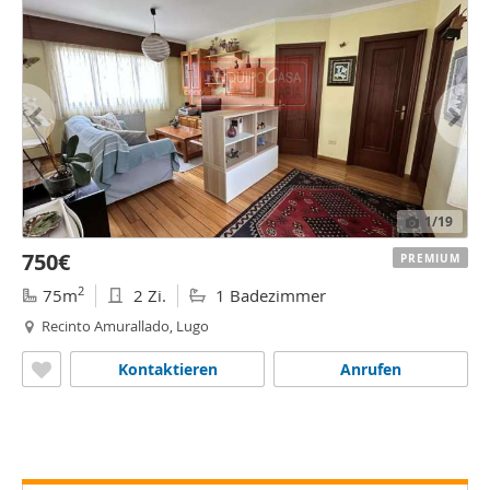
1
/19
750€
PREMIUM
2
75m
2 Zi.
1 Badezimmer
Recinto Amurallado, Lugo
Kontaktieren
Anrufen