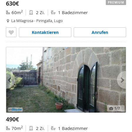
630€
PREMIUM
2
60m
2 Zi.
1 Badezimmer
La Milagrosa - Piringalla, Lugo
Kontaktieren
Anrufen
1
/7
490€
2
70m
2 Zi.
1 Badezimmer