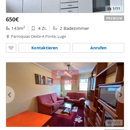
1
/11
650€
PREMIUM
2
143m
4 Zi.
2 Badezimmer
Parroquias Oeste-A Ponte, Lugo
Kontaktieren
Anrufen
1
/13