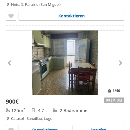
Neira 5, Paramo (San Miguel)
Kontaktieren
1
/40
900€
PREMIUM
2
125m
4 Zi.
2 Badezimmer
Catasol - Sanxillao, Lugo
Kontaktieren
Anrufen