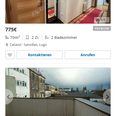
1
/1
775€
PREMIUM
2
70m
2 Zi.
2 Badezimmer
Catasol - Sanxillao, Lugo
Kontaktieren
Anrufen