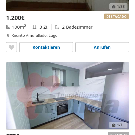
1
/33
1.200€
DESTACADO
2
100m
3 Zi.
2 Badezimmer
Recinto Amurallado, Lugo
Kontaktieren
Anrufen
1
/1